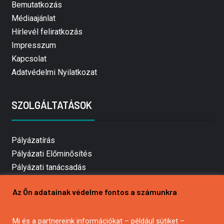
Bemutatkozás
Médiaajánlat
Hírlevél feliratkozás
Impresszum
Kapcsolat
Adatvédelmi Nyilatkozat
SZOLGÁLTATÁSOK
Pályázatírás
Pályázati Előminősítés
Pályázati tanácsadás
Pályázatírás vállalkozásoknak
Az Ön adatainak védelme fontos a számunkra
Mezőgazdasági pályázatírás
Pályázatírás magánszemélyeknek
Mi és a partnereink információkat – például sütiket –
Pályázatírás civil szervezeteknek