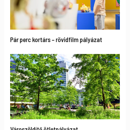
Pár perc kortárs – rövidfilm pályázat
Városzöldítő ötletpályázat