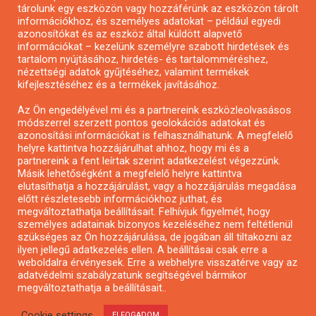
tárolunk egy eszközön vagy hozzáférünk az eszközön tárolt
Pályázatírás önkormányzatoknak
információkhoz, és személyes adatokat – például egyedi
azonosítókat és az eszköz által küldött alapvető
Pályázatfigyelés
információkat – kezelünk személyre szabott hirdetések és
Specifikus pályázatfigyelés vagy hírlevél
tartalom nyújtásához, hirdetés- és tartalomméréshez,
nézettségi adatok gyűjtéséhez, valamint termékek
kifejlesztéséhez és a termékek javításához.
PÁLYÁZATFIGYELŐ
Az Ön engedélyével mi és a partnereink eszközleolvasásos
módszerrel szerzett pontos geolokációs adatokat és
azonosítási információkat is felhasználhatunk. A megfelelő
helyre kattintva hozzájárulhat ahhoz, hogy mi és a
Pályázatok magánszemélyeknek
partnereink a fent leírtak szerint adatkezelést végezzünk.
Pályázatok civil szervezeteknek
Másik lehetőségként a megfelelő helyre kattintva
elutasíthatja a hozzájárulást, vagy a hozzájárulás megadása
Pályázatok vállalkozásoknak
előtt részletesebb információkhoz juthat, és
Önkormányzati pályázatok
megváltoztathatja beállításait. Felhívjuk figyelmét, hogy
személyes adatainak bizonyos kezeléséhez nem feltétlenül
Mezőgazdasági pályázatok
szükséges az Ön hozzájárulása, de jogában áll tiltakozni az
Falusi turizmus pályázatok
ilyen jellegű adatkezelés ellen. A beállításai csak erre a
weboldalra érvényesek. Erre a webhelyre visszatérve vagy az
Napelem pályázatok
adatvédelmi szabályzatunk segítségével bármikor
GINOP pályázatok
megváltoztathatja a beállításait..
Cookie settings
ELFOGADOM