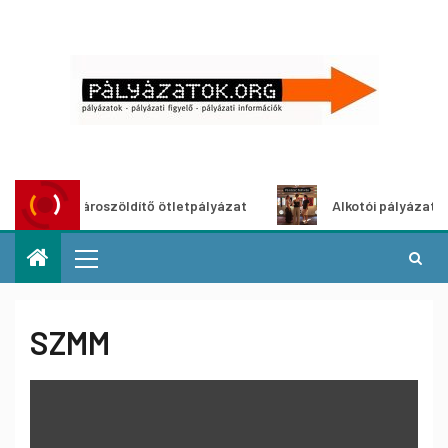
Városzöldítő ötletpályázat
Alkotói pályázat multim
SZMM