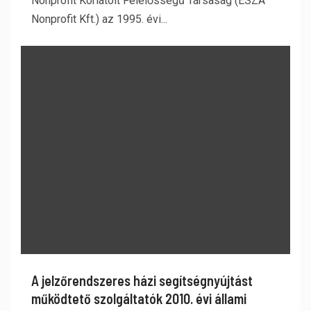
Nonprofit Korlátolt Felelősségű Társaság (ESZA
Nonprofit Kft.) az 1995. évi...
A jelzőrendszeres házi segítségnyújtást
működtető szolgáltatók 2010. évi állami