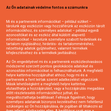
Pályázatírás vállalkozásoknak
Az Ön adatainak védelme fontos a számunkra
Mezőgazdasági pályázatírás
Pályázatírás magánszemélyeknek
Mi és a partnereink információkat – például sütiket –
Pályázatírás civil szervezeteknek
tárolunk egy eszközön vagy hozzáférünk az eszközön tárolt
Pályázatírás önkormányzatoknak
információkhoz, és személyes adatokat – például egyedi
azonosítókat és az eszköz által küldött alapvető
Pályázatfigyelés
információkat – kezelünk személyre szabott hirdetések és
Specifikus pályázatfigyelés vagy hírlevél
tartalom nyújtásához, hirdetés- és tartalomméréshez,
nézettségi adatok gyűjtéséhez, valamint termékek
kifejlesztéséhez és a termékek javításához.
PÁLYÁZATFIGYELŐ
Az Ön engedélyével mi és a partnereink eszközleolvasásos
módszerrel szerzett pontos geolokációs adatokat és
azonosítási információkat is felhasználhatunk. A megfelelő
helyre kattintva hozzájárulhat ahhoz, hogy mi és a
Pályázatok magánszemélyeknek
partnereink a fent leírtak szerint adatkezelést végezzünk.
Pályázatok civil szervezeteknek
Másik lehetőségként a megfelelő helyre kattintva
elutasíthatja a hozzájárulást, vagy a hozzájárulás megadása
Pályázatok vállalkozásoknak
előtt részletesebb információkhoz juthat, és
Önkormányzati pályázatok
megváltoztathatja beállításait. Felhívjuk figyelmét, hogy
személyes adatainak bizonyos kezeléséhez nem feltétlenül
Mezőgazdasági pályázatok
szükséges az Ön hozzájárulása, de jogában áll tiltakozni az
Falusi turizmus pályázatok
ilyen jellegű adatkezelés ellen. A beállításai csak erre a