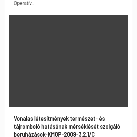
Operatív...
Vonalas létesítmények természet- és
tájromboló hatásának mérséklését szolgáló
beruházások-KMOP-2009-3.2.1/C