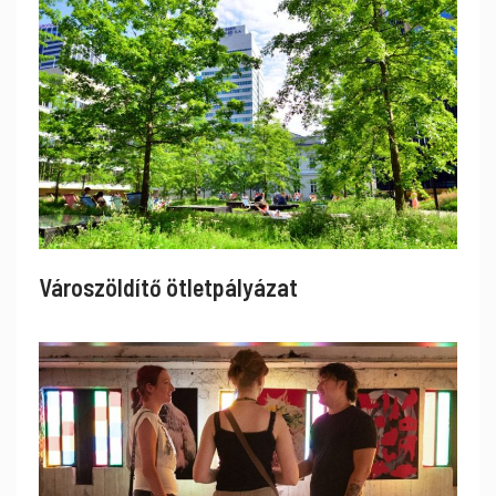
Városzöldítő ötletpályázat