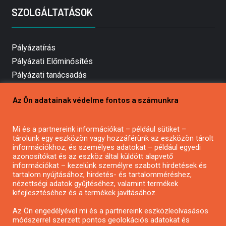
SZOLGÁLTATÁSOK
Pályázatírás
Pályázati Előminősítés
Pályázati tanácsadás
Pályázatírás vállalkozásoknak
Az Ön adatainak védelme fontos a számunkra
Mezőgazdasági pályázatírás
Pályázatírás magánszemélyeknek
Mi és a partnereink információkat – például sütiket –
Pályázatírás civil szervezeteknek
tárolunk egy eszközön vagy hozzáférünk az eszközön tárolt
Pályázatírás önkormányzatoknak
információkhoz, és személyes adatokat – például egyedi
azonosítókat és az eszköz által küldött alapvető
Pályázatfigyelés
információkat – kezelünk személyre szabott hirdetések és
Specifikus pályázatfigyelés vagy hírlevél
tartalom nyújtásához, hirdetés- és tartalomméréshez,
nézettségi adatok gyűjtéséhez, valamint termékek
kifejlesztéséhez és a termékek javításához.
PÁLYÁZATFIGYELŐ
Az Ön engedélyével mi és a partnereink eszközleolvasásos
módszerrel szerzett pontos geolokációs adatokat és