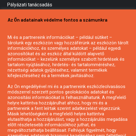
Pályázati tanácsadás
Pályázatírás vállalkozásoknak
Az Ön adatainak védelme fontos a számunkra
Mezőgazdasági pályázatírás
Pályázatírás magánszemélyeknek
Mi és a partnereink információkat – például sütiket –
Pályázatírás civil szervezeteknek
tárolunk egy eszközön vagy hozzáférünk az eszközön tárolt
Pályázatírás önkormányzatoknak
információkhoz, és személyes adatokat – például egyedi
azonosítókat és az eszköz által küldött alapvető
Pályázatfigyelés
információkat – kezelünk személyre szabott hirdetések és
Specifikus pályázatfigyelés vagy hírlevél
tartalom nyújtásához, hirdetés- és tartalomméréshez,
nézettségi adatok gyűjtéséhez, valamint termékek
kifejlesztéséhez és a termékek javításához.
PÁLYÁZATFIGYELŐ
Az Ön engedélyével mi és a partnereink eszközleolvasásos
módszerrel szerzett pontos geolokációs adatokat és
azonosítási információkat is felhasználhatunk. A megfelelő
helyre kattintva hozzájárulhat ahhoz, hogy mi és a
Pályázatok magánszemélyeknek
partnereink a fent leírtak szerint adatkezelést végezzünk.
Pályázatok civil szervezeteknek
Másik lehetőségként a megfelelő helyre kattintva
elutasíthatja a hozzájárulást, vagy a hozzájárulás megadása
Pályázatok vállalkozásoknak
előtt részletesebb információkhoz juthat, és
Önkormányzati pályázatok
megváltoztathatja beállításait. Felhívjuk figyelmét, hogy
személyes adatainak bizonyos kezeléséhez nem feltétlenül