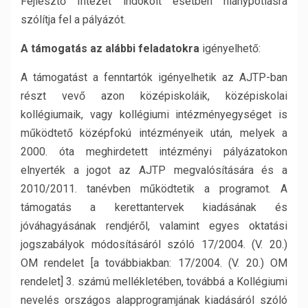
Fejlesztő Intézet indokolt esetben hiánypótlásra
szólítja fel a pályázót.
A támogatás az alábbi feladatokra
igényelhető:
A támogatást a fenntartók igényelhetik az AJTP-ban
részt vevő azon középiskoláik, középiskolai
kollégiumaik, vagy kollégiumi intézményegységet is
működtető középfokú intézményeik után, melyek a
2000. óta meghirdetett intézményi pályázatokon
elnyerték a jogot az AJTP megvalósítására és a
2010/2011. tanévben működtetik a programot. A
támogatás a kerettantervek kiadásának és
jóváhagyásának rendjéről, valamint egyes oktatási
jogszabályok módosításáról szóló 17/2004. (V. 20.)
OM rendelet [a továbbiakban: 17/2004. (V. 20.) OM
rendelet] 3. számú mellékletében, továbbá a Kollégiumi
nevelés országos alapprogramjának kiadásáról szóló