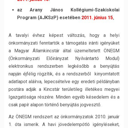
az Arany János Kollégiumi-Szakiskolai
Program (AJKSzP) esetében
2011. június 15
.
A tavalyi évhez képest változás, hogy a helyi
önkormányzati fenntartók a támogatás iránti igényüket
a Magyar Államkincstár által üzemeltetett ÖNEGM
(Önkormányzati Előirányzat Nyilvántartó Modul)
elektronikus rendszerben legkésőbb a benyújtás
napján éjfélig rögzítik, és a rendszerből kinyomtatott
adatlapot aláírva, lepecsételve egy eredeti példányban
postára adják a Kincstár területileg illetékes megyei
Igazgatósága részére. Minden egyéb késedelem és a
csak papír alapon történő benyújtás jogvesztő.
Az ÖNEGM rendszert az önkormányzatok 2010. január
1. óta ismerik. A havi jövedelempótló igényléseket,