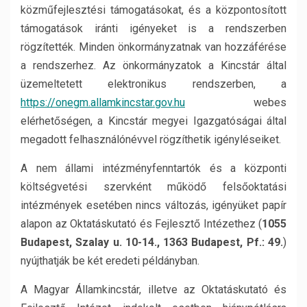
közműfejlesztési támogatásokat, és a központosított
támogatások iránti igényeket is a rendszerben
rögzítették. Minden önkormányzatnak van hozzáférése
a rendszerhez. Az önkormányzatok a Kincstár által
üzemeltetett elektronikus rendszerben, a
https://onegm.allamkincstar.gov.hu
webes
elérhetőségen, a Kincstár megyei Igazgatóságai által
megadott felhasználónévvel rögzíthetik igényléseiket.
A nem állami intézményfenntartók és a központi
költségvetési szervként működő felsőoktatási
intézmények esetében nincs változás, igényüket papír
alapon az Oktatáskutató és Fejlesztő Intézethez (
1055
Budapest, Szalay u. 10-14., 1363 Budapest, Pf.: 49.
)
nyújthatják be két eredeti példányban.
A Magyar Államkincstár, illetve az Oktatáskutató és