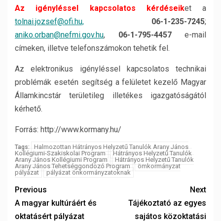
Az igényléssel kapcsolatos kérdéseik
et a
tolnai.jozsef@ofi.hu,
06-1-235-7245
;
aniko.orban@nefmi.gov.hu
,
06-1-795-4457
e-mail
címeken, illetve telefonszámokon tehetik fel.
Az elektronikus igényléssel kapcsolatos technikai
problémák esetén segítség a felületet kezelő Magyar
Államkincstár területileg illetékes igazgatóságától
kérhető.
Forrás: http://www.kormany.hu/
Halmozottan Hátrányos Helyzetű Tanulók Arany János
Tags:
Kollégiumi-Szakiskolai Program
Hátrányos Helyzetű Tanulók
Arany János Kollégiumi Program
Hátrányos Helyzetű Tanulók
Arany János Tehetséggondozó Program
ömkormányzat
pályázat
pályázat önkormányzatoknak
Previous
Next
A magyar kultúráért és
Tájékoztató az egyes
oktatásért pályázat
sajátos közoktatási