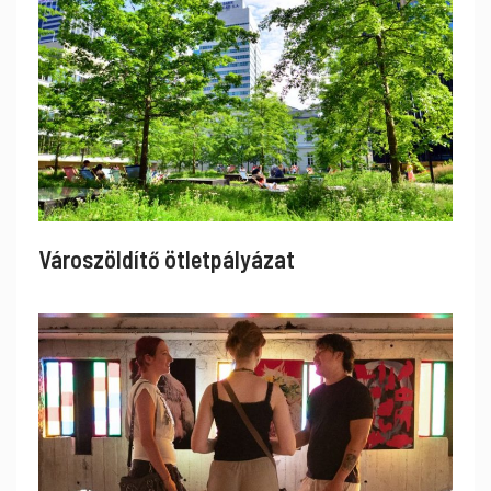
Városzöldítő ötletpályázat