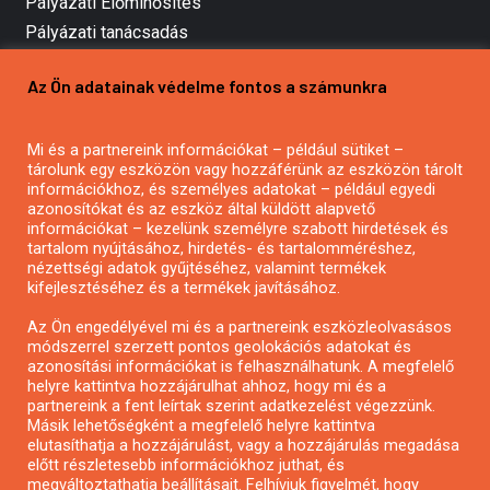
Pályázati Előminősítés
Pályázati tanácsadás
Pályázatírás vállalkozásoknak
Az Ön adatainak védelme fontos a számunkra
Mezőgazdasági pályázatírás
Pályázatírás magánszemélyeknek
Mi és a partnereink információkat – például sütiket –
Pályázatírás civil szervezeteknek
tárolunk egy eszközön vagy hozzáférünk az eszközön tárolt
Pályázatírás önkormányzatoknak
információkhoz, és személyes adatokat – például egyedi
azonosítókat és az eszköz által küldött alapvető
Pályázatfigyelés
információkat – kezelünk személyre szabott hirdetések és
Specifikus pályázatfigyelés vagy hírlevél
tartalom nyújtásához, hirdetés- és tartalomméréshez,
nézettségi adatok gyűjtéséhez, valamint termékek
kifejlesztéséhez és a termékek javításához.
PÁLYÁZATFIGYELŐ
Az Ön engedélyével mi és a partnereink eszközleolvasásos
módszerrel szerzett pontos geolokációs adatokat és
azonosítási információkat is felhasználhatunk. A megfelelő
helyre kattintva hozzájárulhat ahhoz, hogy mi és a
Pályázatok magánszemélyeknek
partnereink a fent leírtak szerint adatkezelést végezzünk.
Pályázatok civil szervezeteknek
Másik lehetőségként a megfelelő helyre kattintva
elutasíthatja a hozzájárulást, vagy a hozzájárulás megadása
Pályázatok vállalkozásoknak
előtt részletesebb információkhoz juthat, és
Önkormányzati pályázatok
megváltoztathatja beállításait. Felhívjuk figyelmét, hogy