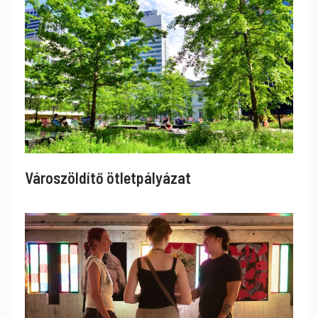
Városzöldítő ötletpályázat