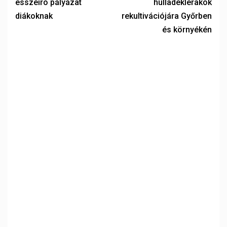
esszéíró pályázat
hulladéklerakók
diákoknak
rekultivációjára Győrben
és környékén