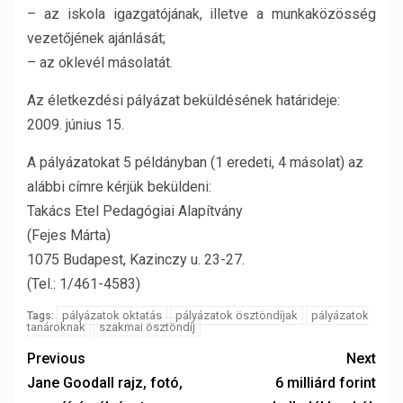
– az iskola igazgatójának, illetve a munkaközösség
vezetőjének ajánlását;
– az oklevél másolatát.
Az életkezdési pályázat beküldésének határideje:
2009. június 15.
A pályázatokat 5 példányban (1 eredeti, 4 másolat) az
alábbi címre kérjük beküldeni:
Takács Etel Pedagógiai Alapítvány
(Fejes Márta)
1075 Budapest, Kazinczy u. 23-27.
(Tel.: 1/461-4583)
pályázatok oktatás
pályázatok ösztöndíjak
pályázatok
Tags:
tanároknak
szakmai ösztöndíj
Previous
Next
Jane Goodall rajz, fotó,
6 milliárd forint