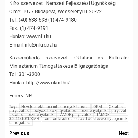
Kiíró szervezet: Nemzeti Fejlesztési Ügynökség
Címe: 1077 Budapest, Wesselényi u. 20-22.
Tel.: (40) 638-638 (1) 474-9180
Fax.: (1) 474-9191
Honlap: www.nfu.hu
E-mail: nfu@nfu.gov.hu
Közreműködő szervezet: Oktatási és Kulturális
Minisztérium Támogatáskezelő Igazgatósága
Tel.: 301-3200
Honlap: http://www.okmt.hu/
Forrás: NFÜ
Nevelési-oktatási intézmények tanórai
OKMT
Oktatási
Tags:
pályázatok
pályázat közművelődési intézményeknek
pályázat
oktatási intézményeknek
TÁMOP pályázatok
TÁMOP-
3.2.11/10/1/KMR
tanórán kívüli és szabadidős tevékenységeinek
támogatása
Previous
Next