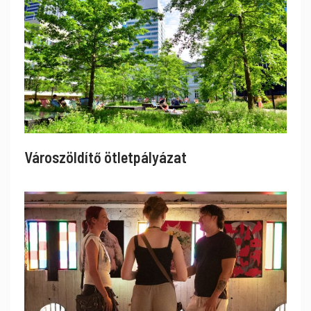
Városzöldítő ötletpályázat