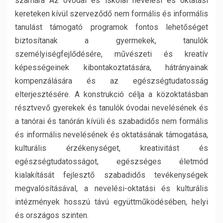
számára Az óvodai és iskolai nevelési és oktatási
kereteken kívül szerveződő nem formális és informális
tanulást támogató programok fontos lehetőséget
biztosítanak a gyermekek, tanulók
személyiségfejlődésére, művészeti és kreatív
képességeinek kibontakoztatására, hátrányainak
kompenzálására és az egészségtudatosság
elterjesztésére. A konstrukció célja a közoktatásban
résztvevő gyerekek és tanulók óvodai nevelésének és
a tanórai és tanórán kívüli és szabadidős nem formális
és informális nevelésének és oktatásának támogatása,
kulturális érzékenységet, kreativitást és
egészségtudatosságot, egészséges életmód
kialakítását fejlesztő szabadidős tevékenységek
megvalósításával, a nevelési-oktatási és kulturális
intézmények hosszú távú együttműködésében, helyi
és országos szinten.