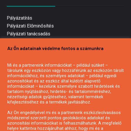
Pályázatírás
Pályázati Előminősítés
Pályázati tanácsadás
Pályázatírás vállalkozásoknak
Az Ön adatainak védelme fontos a számunkra
Mezőgazdasági pályázatírás
Pályázatírás magánszemélyeknek
Mi és a partnereink információkat – például sütiket –
Pályázatírás civil szervezeteknek
tárolunk egy eszközön vagy hozzáférünk az eszközön tárolt
Pályázatírás önkormányzatoknak
információkhoz, és személyes adatokat – például egyedi
azonosítókat és az eszköz által küldött alapvető
Pályázatfigyelés
információkat – kezelünk személyre szabott hirdetések és
Specifikus pályázatfigyelés vagy hírlevél
tartalom nyújtásához, hirdetés- és tartalomméréshez,
nézettségi adatok gyűjtéséhez, valamint termékek
kifejlesztéséhez és a termékek javításához.
PÁLYÁZATFIGYELŐ
Az Ön engedélyével mi és a partnereink eszközleolvasásos
módszerrel szerzett pontos geolokációs adatokat és
azonosítási információkat is felhasználhatunk. A megfelelő
helyre kattintva hozzájárulhat ahhoz, hogy mi és a
Pályázatok magánszemélyeknek