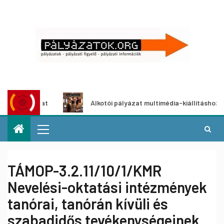
lyázat
Alkotói pályázat multimédia-kiállításhoz
TÁMOP-3.2.11/10/1/KMR
Nevelési-oktatási intézmények
tanórai, tanórán kívüli és
szabadidős tevékenységeinek