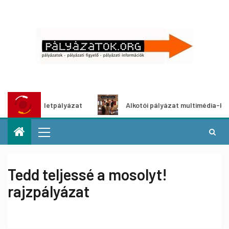
dítő ötletpályázat
Alkotói pályázat multimédia-kiállításh
Tedd teljessé a mosolyt!
rajzpályázat