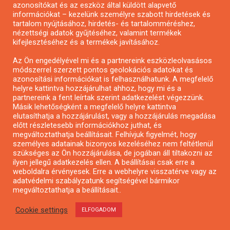
azonosítókat és az eszköz által küldött alapvető
Pályázatfigyelés
információkat – kezelünk személyre szabott hirdetések és
Specifikus pályázatfigyelés vagy hírlevél
tartalom nyújtásához, hirdetés- és tartalomméréshez,
nézettségi adatok gyűjtéséhez, valamint termékek
kifejlesztéséhez és a termékek javításához.
PÁLYÁZATFIGYELŐ
Az Ön engedélyével mi és a partnereink eszközleolvasásos
módszerrel szerzett pontos geolokációs adatokat és
azonosítási információkat is felhasználhatunk. A megfelelő
helyre kattintva hozzájárulhat ahhoz, hogy mi és a
Pályázatok magánszemélyeknek
partnereink a fent leírtak szerint adatkezelést végezzünk.
Pályázatok civil szervezeteknek
Másik lehetőségként a megfelelő helyre kattintva
elutasíthatja a hozzájárulást, vagy a hozzájárulás megadása
Pályázatok vállalkozásoknak
előtt részletesebb információkhoz juthat, és
Önkormányzati pályázatok
megváltoztathatja beállításait. Felhívjuk figyelmét, hogy
személyes adatainak bizonyos kezeléséhez nem feltétlenül
Mezőgazdasági pályázatok
szükséges az Ön hozzájárulása, de jogában áll tiltakozni az
Falusi turizmus pályázatok
ilyen jellegű adatkezelés ellen. A beállításai csak erre a
weboldalra érvényesek. Erre a webhelyre visszatérve vagy az
Napelem pályázatok
adatvédelmi szabályzatunk segítségével bármikor
GINOP pályázatok
megváltoztathatja a beállításait..
Cookie settings
ELFOGADOM
Copyright © All rights reserved.