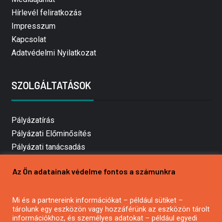
Hírlevél feliratkozás
Impresszum
Kapcsolat
Adatvédelmi Nyilatkozat
SZOLGÁLTATÁSOK
Pályázatírás
Pályázati Előminősítés
Pályázati tanácsadás
Pályázatírás vállalkozásoknak
Az Ön adatainak védelme fontos a számunkra
Mezőgazdasági pályázatírás
Pályázatírás magánszemélyeknek
Mi és a partnereink információkat – például sütiket –
Pályázatírás civil szervezeteknek
tárolunk egy eszközön vagy hozzáférünk az eszközön tárolt
Pályázatírás önkormányzatoknak
információkhoz, és személyes adatokat – például egyedi