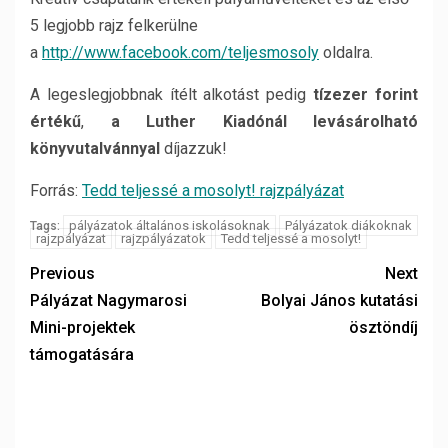
5 legjobb rajz felkerülne
a
http://www.facebook.com/teljesmosoly
oldalra.
A legeslegjobbnak ítélt alkotást pedig
tízezer forint
értékű
,
a Luther Kiadónál levásárolható
könyvutalvánnyal
díjazzuk!
Forrás:
Tedd teljessé a mosolyt! rajzpályázat
pályázatok általános iskolásoknak
Pályázatok diákoknak
Tags:
rajzpályázat
rajzpályázatok
Tedd teljessé a mosolyt!
Previous
Next
Pályázat Nagymarosi
Bolyai János kutatási
Mini-projektek
ösztöndíj
támogatására