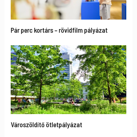
Pár perc kortárs – rövidfilm pályázat
Városzöldítő ötletpályázat