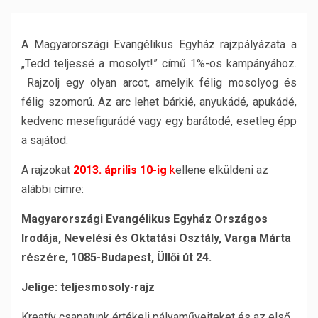
A Magyarországi Evangélikus Egyház rajzpályázata a
„Tedd teljessé a mosolyt!” című 1%-os kampányához.
Rajzolj egy olyan arcot, amelyik félig mosolyog és
félig szomorú. Az arc lehet bárkié, anyukádé, apukádé,
kedvenc mesefigurádé vagy egy barátodé, esetleg épp
a sajátod.
A rajzokat
2013. április 10-ig
k
ellene elküldeni az
alábbi címre:
Magyarországi Evangélikus Egyház Országos
Irodája, Nevelési és Oktatási Osztály, Varga Márta
részére, 1085-Budapest, Üllői út 24.
Jelige: teljesmosoly-rajz
Kreatív csapatunk értékeli pályaműveiteket és az első