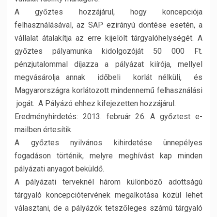
A győztes hozzájárul, hogy koncepciója
felhasználásával, az SAP ezirányú döntése esetén, a
vállalat átalakítja az erre kijelölt tárgyalóhelységét. A
győztes pályamunka kidolgozóját 50 000 Ft.
pénzjutalommal díjazza a pályázat kiírója, mellyel
megvásárolja annak időbeli korlát nélküli, és
Magyarországra korlátozott mindennemű felhasználási
jogát. A Pályázó ehhez kifejezetten hozzájárul.
Eredményhirdetés: 2013. február 26. A győztest e-
mailben értesítik.
A győztes nyilvános kihirdetése ünnepélyes
fogadáson történik, melyre meghívást kap minden
pályázati anyagot beküldő.
A pályázati terveknél három különböző adottságú
tárgyaló koncepciótervének megalkotása közül lehet
választani, de a pályázók tetszőleges számú tárgyaló