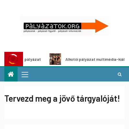
 ötletpályázat
Alkotói pályázat multimédia-kiállításhoz
Tervezd meg a jövő tárgyalóját!