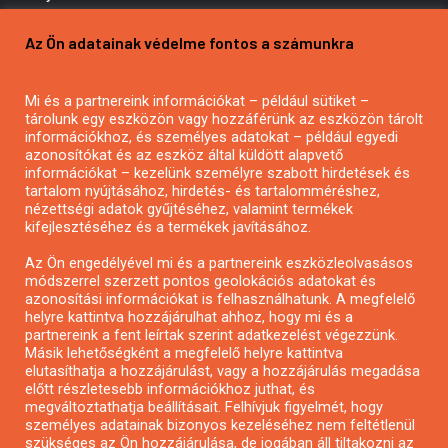
Pályázatírás vállalkozásoknak
Az Ön adatainak védelme fontos a számunkra
Mezőgazdasági pályázatírás
Pályázatírás magánszemélyeknek
Mi és a partnereink információkat – például sütiket –
Pályázatírás civil szervezeteknek
tárolunk egy eszközön vagy hozzáférünk az eszközön tárolt
Pályázatírás önkormányzatoknak
információkhoz, és személyes adatokat – például egyedi
azonosítókat és az eszköz által küldött alapvető
Pályázatfigyelés
információkat – kezelünk személyre szabott hirdetések és
Specifikus pályázatfigyelés vagy hírlevél
tartalom nyújtásához, hirdetés- és tartalomméréshez,
nézettségi adatok gyűjtéséhez, valamint termékek
kifejlesztéséhez és a termékek javításához.
PÁLYÁZATFIGYELŐ
Az Ön engedélyével mi és a partnereink eszközleolvasásos
módszerrel szerzett pontos geolokációs adatokat és
azonosítási információkat is felhasználhatunk. A megfelelő
helyre kattintva hozzájárulhat ahhoz, hogy mi és a
Pályázatok magánszemélyeknek
partnereink a fent leírtak szerint adatkezelést végezzünk.
Pályázatok civil szervezeteknek
Másik lehetőségként a megfelelő helyre kattintva
elutasíthatja a hozzájárulást, vagy a hozzájárulás megadása
Pályázatok vállalkozásoknak
előtt részletesebb információkhoz juthat, és
Önkormányzati pályázatok
megváltoztathatja beállításait. Felhívjuk figyelmét, hogy
személyes adatainak bizonyos kezeléséhez nem feltétlenül
Mezőgazdasági pályázatok
szükséges az Ön hozzájárulása, de jogában áll tiltakozni az