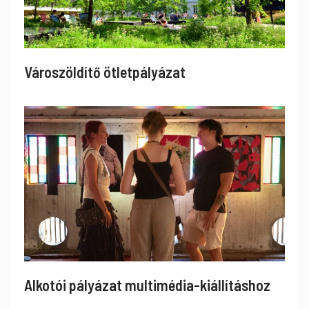
Városzöldítő ötletpályázat
Alkotói pályázat multimédia-kiállításhoz