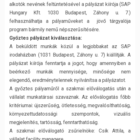
alkotók nevének feltüntetésével a pályázat kiírója (SAP
Hungary Kft. 1030 Budapest, Záhony u. 7.)
felhasználhatja a pályaműveket a jövő tárgyalója
program bármily nemű népszerűsítésére.
Győztes pályázat kiválasztása:
A beküldött munkák közül a legjobbakat az SAP
irodaházban (1031 Budapest, Záhony u. 7) kiállítják. A
pályázat kiírója fenntartja a jogot, hogy amennyiben a
beérkező munkák mennyisége, minősége nem
elegendő, eredménytelennek nyilvánítsa a pályázatot.
A győztes pályaműről a szakmai előválogatás után a
vállalat munkatársai szavaznak. Az előválogatás főbb
kritériumai: újszerűség, ötletesség, megvalósíthatóság,
környezettudatossági szempontok, vizuális
megjelenítés, tartósság, fenntarthatóság.
A szakmai előválogató zsűrielnöke: Csík Attila, a
vállalat facility managere.