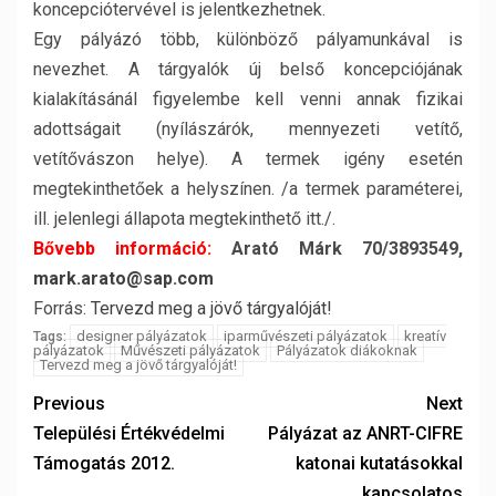
koncepciótervével is jelentkezhetnek.
Egy pályázó több, különböző pályamunkával is
nevezhet. A tárgyalók új belső koncepciójának
kialakításánál figyelembe kell venni annak fizikai
adottságait (nyílászárók, mennyezeti vetítő,
vetítővászon helye). A termek igény esetén
megtekinthetőek a helyszínen. /a termek paraméterei,
ill. jelenlegi állapota megtekinthető itt./.
Bővebb információ:
Arató Márk 70/3893549,
mark.arato@sap.com
Forrás:
Tervezd meg a jövő tárgyalóját!
designer pályázatok
iparművészeti pályázatok
kreatív
Tags:
pályázatok
Művészeti pályázatok
Pályázatok diákoknak
Tervezd meg a jövő tárgyalóját!
Previous
Next
Települési Értékvédelmi
Pályázat az ANRT-CIFRE
Támogatás 2012.
katonai kutatásokkal
kapcsolatos