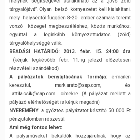
melynek segítségével átalakítható az a „jövő zöld
tárgyalójává”. Olyan belső környezetet kell kialakítani,
mely helységtől függően 8-20 ember számára teremt
vonzó közeget megbeszéléshez, közös munkához,
egyúttal a leginkább környezettudatos (zöld)
tárgyalóhelységgé válik.
BEADÁSI HATÁRIDŐ: 2013. febr. 15. 24:00 óra
(kérjük, legkésőbb febr. 11.-ig jelezd előzetesen
részvételi szándékod).
A pályázatok benyújtásának formája
: e-mailen
keresztül,
mark.arato@sap.com
, és
attila.csik@sap.com
címekre. (A pályázat mellett a
pályázó elérhetőségét is kérjük megadni)
NYEREMÉNY
: a győztes pályázatot készítő 50 000 Ft
pénzjutalomban részesül.
Ami még fontos lehet:
A pályaműveket beküldők hozzájárulnak, hogy az