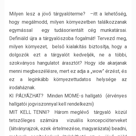
Milyen lesz a jövő tárgyalóterme? –itt a lehetőség,
hogy megálmodd, milyen környezetben találkozzanak
egymással egy tudásorientált cég munkatársai.
Definiáld újra a tárgyalószoba fogalmát! Tervezd meg,
milyen környezet, belső kialakítás biztosítja, hogy a
dolgozók ezt a tárgyalót kedveljék, ne a többi,
szokványos hangulatot árasztót? Hogy ide akarjanak
menni megbeszélésre, mert ez adja a „wow” érzést, és
ez a leginkább környezettudatos helysége az
irodaháznak.
KI PÁLYÁZHAT? Minden MOME-s hallgató (érvényes
hallgatói jogviszonnyal kell rendelkezni)
MIT KELL TENNI? Három meglévő tárgyaló közül
tetszőleges számúra vizuális koncepcióterveket
(látványrajzok, ezek értelmezése, magyarázata) beadni,