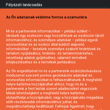
Pályázati tanácsadás
Pályázatírás vállalkozásoknak
Az Ön adatainak védelme fontos a számunkra
Mezőgazdasági pályázatírás
Pályázatírás magánszemélyeknek
Mi és a partnereink információkat – például sütiket –
Pályázatírás civil szervezeteknek
tárolunk egy eszközön vagy hozzáférünk az eszközön tárolt
Pályázatírás önkormányzatoknak
információkhoz, és személyes adatokat – például egyedi
azonosítókat és az eszköz által küldött alapvető
Pályázatfigyelés
információkat – kezelünk személyre szabott hirdetések és
Specifikus pályázatfigyelés vagy hírlevél
tartalom nyújtásához, hirdetés- és tartalomméréshez,
nézettségi adatok gyűjtéséhez, valamint termékek
kifejlesztéséhez és a termékek javításához.
PÁLYÁZATFIGYELŐ
Az Ön engedélyével mi és a partnereink eszközleolvasásos
módszerrel szerzett pontos geolokációs adatokat és
azonosítási információkat is felhasználhatunk. A megfelelő
helyre kattintva hozzájárulhat ahhoz, hogy mi és a
Pályázatok magánszemélyeknek
partnereink a fent leírtak szerint adatkezelést végezzünk.
Pályázatok civil szervezeteknek
Másik lehetőségként a megfelelő helyre kattintva
elutasíthatja a hozzájárulást, vagy a hozzájárulás megadása
Pályázatok vállalkozásoknak
előtt részletesebb információkhoz juthat, és
Önkormányzati pályázatok
megváltoztathatja beállításait. Felhívjuk figyelmét, hogy