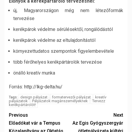
Előnyök a kerékpártároló tervezésnél:
új, Magyarországon még nem létezőformák
tervezése
kerékpárok védelme sérülésektől, rongálódástól
kerékpárok védelme az eltulajdonítástól
környezettudatos szempontok figyelembevétele
több férőhelyes kerékpártárolók tervezése
önálló kreatív munka
Forrás:
http://lkg-delta.hu/
design pályázat
formatervezői pályázat
kreatív
Tags:
pályázatok
Pályázatok magánszemélyeknek
Tervezz
kerékpártárolót!
Previous
Next
Előadókat vár a Tempus
Az Egis Gyógyszergyár
Közalapítvány az Oktatás
ötletpályázata kültéri