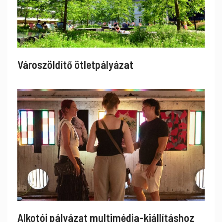
Városzöldítő ötletpályázat
Alkotói pályázat multimédia-kiállításhoz