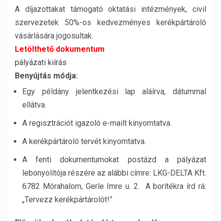
A díjazottakat támogató oktatási intézmények, civil
szervezetek 50%-os kedvezményes kerékpártároló
vásárlására jogosultak.
Letölthető dokumentum
pályázati kiírás
Benyújtás módja:
Egy példány jelentkezési lap aláírva, dátummal
ellátva.
A regisztrációt igazoló e-mailt kinyomtatva.
A kerékpártároló tervét kinyomtatva.
A fenti dokumentumokat postázd a pályázat
lebonyolítója részére az alábbi címre: LKG-DELTA Kft.
6782 Mórahalom, Gerle Imre u. 2. A borítékra írd rá:
„Tervezz kerékpártárolót!”