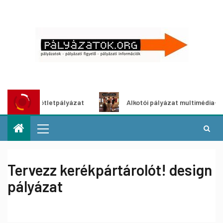
dítő ötletpályázat
Alkotói pályázat multimédia-kiállításh
Tervezz kerékpártárolót! design
pályázat