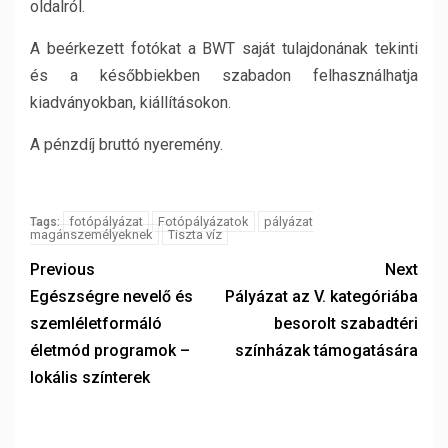
oldalról.
A beérkezett fotókat a BWT saját tulajdonának tekinti
és a későbbiekben szabadon felhasználhatja
kiadványokban, kiállításokon.
A pénzdíj bruttó nyeremény.
fotópályázat
Fotópályázatok
pályázat
Tags:
magánszemélyeknek
Tiszta víz
Previous
Next
Egészségre nevelő és
Pályázat az V. kategóriába
szemléletformáló
besorolt szabadtéri
életmód programok –
színházak támogatására
lokális színterek