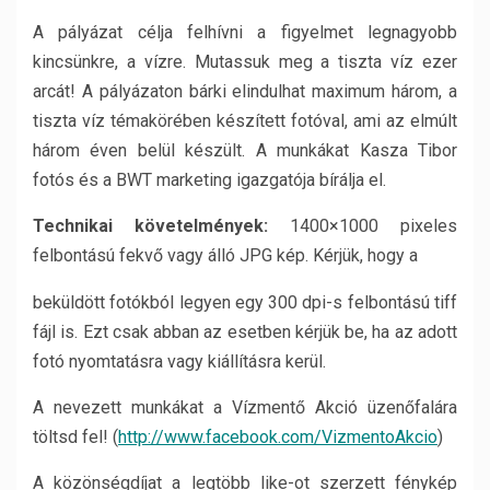
A pályázat célja felhívni a figyelmet legnagyobb
kincsünkre, a vízre. Mutassuk meg a tiszta víz ezer
arcát! A pályázaton bárki elindulhat maximum három, a
tiszta víz témakörében készített fotóval, ami az elmúlt
három éven belül készült. A munkákat Kasza Tibor
fotós és a BWT marketing igazgatója bírálja el.
Technikai követelmények:
1400×1000 pixeles
felbontású fekvő vagy álló JPG kép. Kérjük, hogy a
beküldött fotókból legyen egy 300 dpi-s felbontású tiff
fájl is. Ezt csak abban az esetben kérjük be, ha az adott
fotó nyomtatásra vagy kiállításra kerül.
A nevezett munkákat a Vízmentő Akció üzenőfalára
töltsd fel! (
http://www.facebook.com/VizmentoAkcio
)
A közönségdíjat a legtöbb like-ot szerzett fénykép