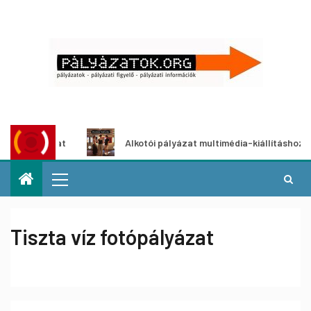
pályázat
Alkotói pályázat multimédia-kiállításhoz
Tiszta víz fotópályázat