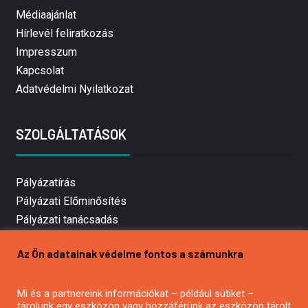
Médiaajánlat
Hírlevél feliratkozás
Impresszum
Kapcsolat
Adatvédelmi Nyilatkozat
SZOLGÁLTATÁSOK
Pályázatírás
Pályázati Előminősítés
Pályázati tanácsadás
Pályázatírás vállalkozásoknak
Az Ön adatainak védelme fontos a számunkra
Mezőgazdasági pályázatírás
Pályázatírás magánszemélyeknek
Mi és a partnereink információkat – például sütiket –
Pályázatírás civil szervezeteknek
tárolunk egy eszközön vagy hozzáférünk az eszközön tárolt