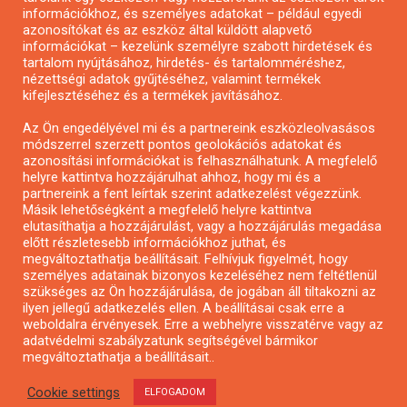
Pályázatírás önkormányzatoknak
információkhoz, és személyes adatokat – például egyedi
azonosítókat és az eszköz által küldött alapvető
Pályázatfigyelés
információkat – kezelünk személyre szabott hirdetések és
Specifikus pályázatfigyelés vagy hírlevél
tartalom nyújtásához, hirdetés- és tartalomméréshez,
nézettségi adatok gyűjtéséhez, valamint termékek
kifejlesztéséhez és a termékek javításához.
PÁLYÁZATFIGYELŐ
Az Ön engedélyével mi és a partnereink eszközleolvasásos
módszerrel szerzett pontos geolokációs adatokat és
azonosítási információkat is felhasználhatunk. A megfelelő
helyre kattintva hozzájárulhat ahhoz, hogy mi és a
Pályázatok magánszemélyeknek
partnereink a fent leírtak szerint adatkezelést végezzünk.
Pályázatok civil szervezeteknek
Másik lehetőségként a megfelelő helyre kattintva
elutasíthatja a hozzájárulást, vagy a hozzájárulás megadása
Pályázatok vállalkozásoknak
előtt részletesebb információkhoz juthat, és
Önkormányzati pályázatok
megváltoztathatja beállításait. Felhívjuk figyelmét, hogy
személyes adatainak bizonyos kezeléséhez nem feltétlenül
Mezőgazdasági pályázatok
szükséges az Ön hozzájárulása, de jogában áll tiltakozni az
Falusi turizmus pályázatok
ilyen jellegű adatkezelés ellen. A beállításai csak erre a
weboldalra érvényesek. Erre a webhelyre visszatérve vagy az
Napelem pályázatok
adatvédelmi szabályzatunk segítségével bármikor
GINOP pályázatok
megváltoztathatja a beállításait..
Cookie settings
ELFOGADOM