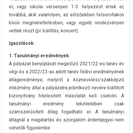
el, vagy iskolai versenyen 1-3. helyezést értek el,
továbbá, akik valamilyen, az előzőekben felsoroltakon
kívüli megmérettetésben, vagy egyéb rendezvényen
vettek részt (pl. kiállítás, koncert).
Igazolások:
1. Tanulmányi eredmények:
A pályázat benyújtását megelőző 2021/22-es tanév év
végi és a 2022/23-as adott tanév félévi eredményének
átlageredménye, melyről a köznevelési/szakképző
intézmény által a pályázatra jelentkező nevére kiállított
bizonyítvány hitelesített másolatát kell csatolni. A
tanulmányi eredmény tekintetében csak
számszerűsített átlag fogadható el. A tanulmányi
átlagnál a magatartás és szorgalom érdemjegyei nem
vehetők figyelembe.