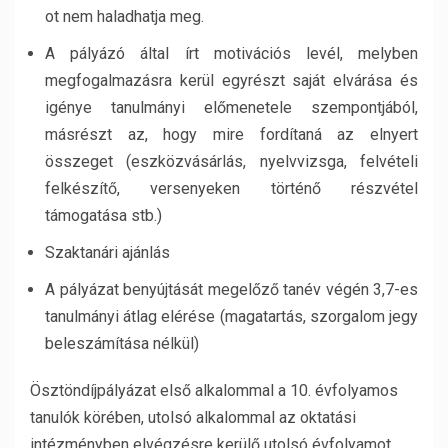
ot nem haladhatja meg.
A pályázó által írt motivációs levél, melyben
megfogalmazásra kerül egyrészt saját elvárása és
igénye tanulmányi előmenetele szempontjából,
másrészt az, hogy mire fordítaná az elnyert
összeget (eszközvásárlás, nyelvvizsga, felvételi
felkészítő, versenyeken történő részvétel
támogatása stb.)
Szaktanári ajánlás
A pályázat benyújtását megelőző tanév végén 3,7-es
tanulmányi átlag elérése (magatartás, szorgalom jegy
beleszámítása nélkül)
Ösztöndíjpályázat első alkalommal a 10. évfolyamos
tanulók körében, utolsó alkalommal az oktatási
intézményben elvégzésre kerülő utolsó évfolyamot