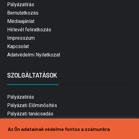
Pályázatírás
Bemutatkozás
Médiaajánlat
Hírlevél feliratkozás
Impresszum
Kapcsolat
Adatvédelmi Nyilatkozat
SZOLGÁLTATÁSOK
Pályázatírás
Pályázati Előminősítés
Pályázati tanácsadás
Pályázatírás vállalkozásoknak
Az Ön adatainak védelme fontos a számunkra
Mezőgazdasági pályázatírás
Pályázatírás magánszemélyeknek