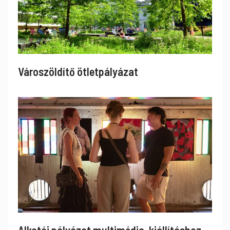
Városzöldítő ötletpályázat
Alkotói pályázat multimédia-kiállításhoz