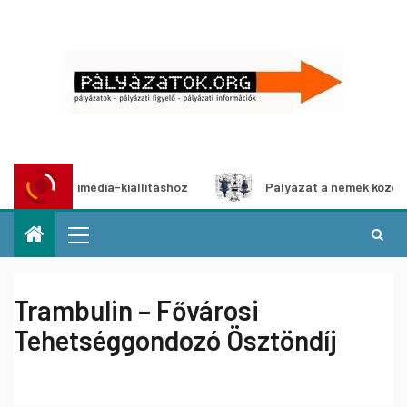
ultimédia-kiállításhoz
Pályázat a nemek közötti egyenlő
Trambulin – Fővárosi
Tehetséggondozó Ösztöndíj