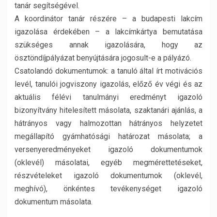
tanár segítségével.
A koordinátor tanár részére – a budapesti lakcím
igazolása érdekében – a lakcímkártya bemutatása
szükséges annak igazolására, hogy az
ösztöndíjpályázat benyújtására jogosult-e a pályázó.
Csatolandó dokumentumok: a tanuló által írt motivációs
levél, tanulói jogviszony igazolás, előző év végi és az
aktuális félévi tanulmányi eredményt igazoló
bizonyítvány hitelesített másolata, szaktanári ajánlás, a
hátrányos vagy halmozottan hátrányos helyzetet
megállapító gyámhatósági határozat másolata; a
versenyeredményeket igazoló dokumentumok
(oklevél) másolatai, egyéb megmérettetéseket,
részvételeket igazoló dokumentumok (oklevél,
meghívó), önkéntes tevékenységet igazoló
dokumentum másolata.