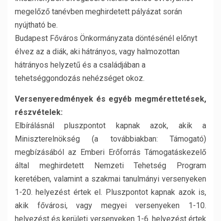
megelőző tanévben meghirdetett pályázat során
nyújtható be.
Budapest Főváros Önkormányzata döntésénél előnyt
élvez az a diák, aki hátrányos, vagy halmozottan
hátrányos helyzetű és a családjában a
tehetséggondozás nehézséget okoz.
Versenyeredmények és egyéb megmérettetések,
részvételek:
Elbírálásnál pluszpontot kapnak azok, akik a
Miniszterelnökség (a továbbiakban: Támogató)
megbízásából az Emberi Erőforrás Támogatáskezelő
által meghirdetett Nemzeti Tehetség Program
keretében, valamint a szakmai tanulmányi versenyeken
1-20. helyezést értek el. Pluszpontot kapnak azok is,
akik fővárosi, vagy megyei versenyeken 1-10.
helyezést és kerületi versenyeken 1-6. helyezést értek