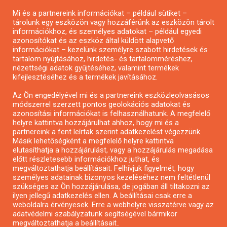
Pályázatírás civil szervezeteknek
Mi és a partnereink információkat – például sütiket –
tárolunk egy eszközön vagy hozzáférünk az eszközön tárolt
Pályázatírás önkormányzatoknak
információkhoz, és személyes adatokat – például egyedi
Pályázatfigyelés
azonosítókat és az eszköz által küldött alapvető
információkat – kezelünk személyre szabott hirdetések és
Specifikus pályázatfigyelés vagy hírlevél
tartalom nyújtásához, hirdetés- és tartalomméréshez,
nézettségi adatok gyűjtéséhez, valamint termékek
kifejlesztéséhez és a termékek javításához.
PÁLYÁZATFIGYELŐ
Az Ön engedélyével mi és a partnereink eszközleolvasásos
módszerrel szerzett pontos geolokációs adatokat és
azonosítási információkat is felhasználhatunk. A megfelelő
helyre kattintva hozzájárulhat ahhoz, hogy mi és a
Pályázatok magánszemélyeknek
partnereink a fent leírtak szerint adatkezelést végezzünk.
Pályázatok civil szervezeteknek
Másik lehetőségként a megfelelő helyre kattintva
elutasíthatja a hozzájárulást, vagy a hozzájárulás megadása
Pályázatok vállalkozásoknak
előtt részletesebb információkhoz juthat, és
Önkormányzati pályázatok
megváltoztathatja beállításait. Felhívjuk figyelmét, hogy
személyes adatainak bizonyos kezeléséhez nem feltétlenül
Mezőgazdasági pályázatok
szükséges az Ön hozzájárulása, de jogában áll tiltakozni az
Falusi turizmus pályázatok
ilyen jellegű adatkezelés ellen. A beállításai csak erre a
weboldalra érvényesek. Erre a webhelyre visszatérve vagy az
Napelem pályázatok
adatvédelmi szabályzatunk segítségével bármikor
GINOP pályázatok
megváltoztathatja a beállításait..