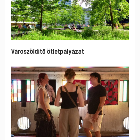
Városzöldítő ötletpályázat