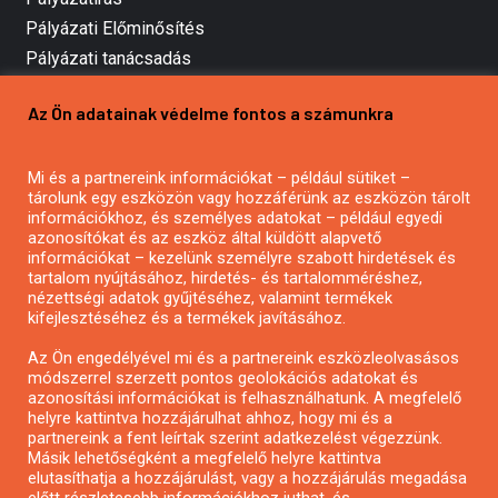
Pályázati Előminősítés
Pályázati tanácsadás
Pályázatírás vállalkozásoknak
Az Ön adatainak védelme fontos a számunkra
Mezőgazdasági pályázatírás
Pályázatírás magánszemélyeknek
Mi és a partnereink információkat – például sütiket –
Pályázatírás civil szervezeteknek
tárolunk egy eszközön vagy hozzáférünk az eszközön tárolt
Pályázatírás önkormányzatoknak
információkhoz, és személyes adatokat – például egyedi
azonosítókat és az eszköz által küldött alapvető
Pályázatfigyelés
információkat – kezelünk személyre szabott hirdetések és
Specifikus pályázatfigyelés vagy hírlevél
tartalom nyújtásához, hirdetés- és tartalomméréshez,
nézettségi adatok gyűjtéséhez, valamint termékek
kifejlesztéséhez és a termékek javításához.
PÁLYÁZATFIGYELŐ
Az Ön engedélyével mi és a partnereink eszközleolvasásos
módszerrel szerzett pontos geolokációs adatokat és
azonosítási információkat is felhasználhatunk. A megfelelő
helyre kattintva hozzájárulhat ahhoz, hogy mi és a
Pályázatok magánszemélyeknek
partnereink a fent leírtak szerint adatkezelést végezzünk.
Pályázatok civil szervezeteknek
Másik lehetőségként a megfelelő helyre kattintva
elutasíthatja a hozzájárulást, vagy a hozzájárulás megadása
Pályázatok vállalkozásoknak