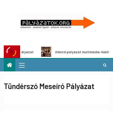
ötletpályázat
Alkotói pályázat multimédia-kiállításhoz
Tündérszó Meseíró Pályázat