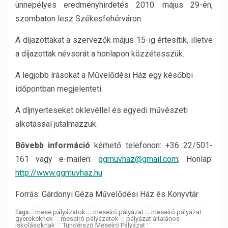
ünnepélyes eredményhirdetés 2010. május 29-én,
szombaton lesz Székesfehérváron.
A díjazottakat a szervezők május 15-ig értesítik, illetve
a díjazottak névsorát a honlapon közzétesszük.
A legjobb írásokat a Művelődési Ház egy későbbi
időpontban megjelenteti.
A díjnyerteseket oklevéllel és egyedi művészeti
alkotással jutalmazzuk.
Bővebb információ
kérhető telefonon: +36 22/501-
161 vagy e-mailen:
ggmuvhaz@gmail.com
; Honlap:
http://www.ggmuvhaz.hu
Forrás: Gárdonyi Géza Művelődési Ház és Könyvtár
mese pályázatok
meseíró pályázat
meseíró pályázat
Tags:
gyerekeknek
meseíró pályázatok
pályázat általános
iskolásoknak
Tündérszó Meseíró Pályázat