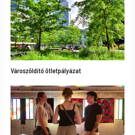
Városzöldítő ötletpályázat