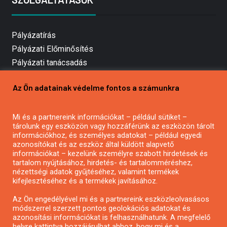
Pályázatírás
Pályázati Előminősítés
Pályázati tanácsadás
Pályázatírás vállalkozásoknak
Az Ön adatainak védelme fontos a számunkra
Mezőgazdasági pályázatírás
Pályázatírás magánszemélyeknek
Mi és a partnereink információkat – például sütiket –
Pályázatírás civil szervezeteknek
tárolunk egy eszközön vagy hozzáférünk az eszközön tárolt
Pályázatírás önkormányzatoknak
információkhoz, és személyes adatokat – például egyedi
azonosítókat és az eszköz által küldött alapvető
Pályázatfigyelés
információkat – kezelünk személyre szabott hirdetések és
Specifikus pályázatfigyelés vagy hírlevél
tartalom nyújtásához, hirdetés- és tartalomméréshez,
nézettségi adatok gyűjtéséhez, valamint termékek
kifejlesztéséhez és a termékek javításához.
PÁLYÁZATFIGYELŐ
Az Ön engedélyével mi és a partnereink eszközleolvasásos
módszerrel szerzett pontos geolokációs adatokat és
azonosítási információkat is felhasználhatunk. A megfelelő
helyre kattintva hozzájárulhat ahhoz, hogy mi és a