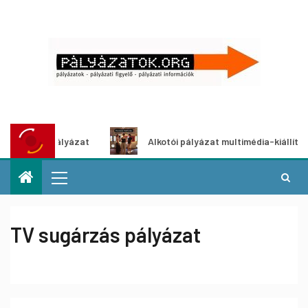
tletpályázat
Alkotói pályázat multimédia-kiállításhoz
TV sugárzás pályázat