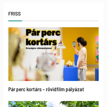
FRISS
Pár perc kortárs – rövidfilm pályázat