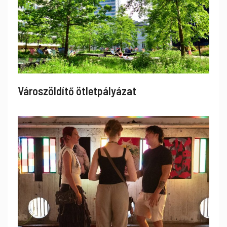
Városzöldítő ötletpályázat