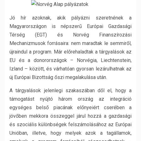
Jó hír azoknak, akik pályázni szeretnének a
Magyarországon is népszerű Európai Gazdasági
Térség (EGT) és Norvég Finanszírozási
Mechanizmusok forrásaira: nem maradtak le semmiről,
újraindul a program. Már előrehaladtak a tárgyalások az
EU és a donorországok – Norvégia, Liechtenstein,
Izland – között, és várhatóan gyorsan lezárulhatnak az
új Európai Bizottság őszi megalakulása után.
A tárgyalások jelenlegi szakaszában dől el, hogy a
támogatást nyújtó három ország az integráció
egységes belső piacának előnyeiért cserében a
jövőben mekkora összeggel járul hozzá a gazdasági
és szociális különbségek felszámolásához az Európai
Unióban, illetve, hogy melyek azok a tagállamok,