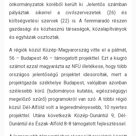
önkormányzatok köréből került ki. Jelentős számban
pályáztak sikerrel a civilszervezetek (26) és
költségvetési szervek (22) is. A fennmaradó részen
gazdasági és közhasznú társaságok, közalapítványok
és egyházak osztoztak.
A régiók közül Közép-Magyarország vitte el a pálmát,
56 – Budapest 46 – támogatott projekttel. Ezt a kiugró
számot azzal magyarázta az NFÜ illetékese, hogy több
országos jelentőségű projektet idesoroltak, mert a
projektgazda székhelye Budapest, valójában azonban
szélesebb körű (tudományos kutatás, egészségügyi
megelőző szűrő) programokról van szó. A többi régió
közül Dél-Alföld volt a legeredményesebb, 10 nyertes
projekttel. Utána következik Közép-Dunántúl 9, Dél-
Dunántúl és Észak-Alföld 8-8 támogatott fejlesztéssel.