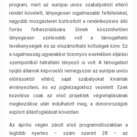
program, mert az európai uniós szabályoktól eltérő
rendet követett, lényegesen rugalmasabb feltételeket,
nagyobb mozgásteret biztosított a rendelkezésre álló
forrás felhasználására. Ennek köszönhetően
lényegesen szélesebb volt a támogatható
tevékenységek és az elszámolható költségek köre. Ez
a rugalmasság ugyanakkor bizonyos esetekben eljárási
szempontból hátráltató tényező is volt. A támogatást
nyújtó államok képviselői nemegyszer az európai uniós
előírásoktól eltérő, saját szabályokat kívántak
érvényesíteni, és ez joghézagokhoz vezetett. Ezek
kezelése csak az első projektek végrehajtásának
megkezdése után indulhatott meg, a donorországok
explicit állásfoglalását követően.
Az április végén zárult első programidőszakban a
legtöbb nyertes – szám szerint 28 – az