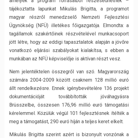
amelyek a program forrásaiból részesedhetnek –
tájékoztatta lapunkat Mikulás Brigitta, a programot
magyar részről menedzselő Nemzeti Fejlesztési
Ügynökség (NFÜ) illetékes főigazgatója. Elmondta: a
tagállamok szakértőinek részvételével munkacsoport
jött létre, hogy az eddigi tapasztalatok alapján a jövőre
vonatkozó eljárási szabályokat kialakítsa, s ebben a
munkában az NFÜ képviselője is aktívan részt vesz.
Nem jelentéktelen összegről van szó. Magyarország
számára 2004-2009 között csaknem 128 millió euró
állt rendelkezésre. Ennek igénybevételére 136 projekt
dokumentációját továbbították jóváhagyásra
Brüsszelbe, összesen 176,96 millió euró támogatási
kérelemmel. Közülük végül 101 fejlesztésnek ítélték a
meg a támogatást, 290 euró híján a teljes keret elkelt.
Mikulás Brigitta szerint azért is bizonyult vonzónak a