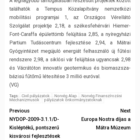
A legnagyobb támogatásban részesült projektek között
találhatók a Tempus Közalapítvány nemzetközi
mobilitási programjai 1, az Országos Vérellátó
Szolgálat projektje 2,18, a székesfehérvári Hiemer-
Font-Caraffa épülettömb felújítása 2,85, a nyíregyházi
Partium Tudáscentrum fejlesztése 2,94, a Mátrai
Gyógyintézet megújuló energiát felhasználó új fűtési
rendszere 2,98, a siklósi vár felújítása ugyancsak 2,98
és Vácrátóton innovatív geotermikus és biomaszsza-
bázisú fűtőmű létesítése 3 millió euróval.
(VG)
Civil pályázatok
Norvég Alap
Norvég Finanszírozási
Tags:
Mechanizmusok
pályázatok önkormányzatoknak
Previous
Next
NYDOP-2009-3.1.1/D-
Europa Nostra díjas a
Kisléptékű, pontszerű
Mátra Múzeum
kisvárosi fejlesztések