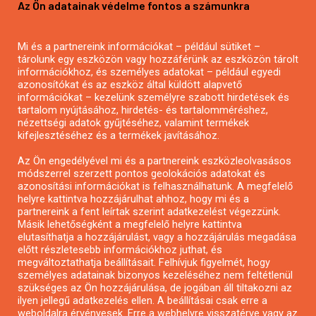
Az Ön adatainak védelme fontos a számunkra
Mezőgazdasági pályázatírás
Pályázatírás magánszemélyeknek
Mi és a partnereink információkat – például sütiket –
Pályázatírás civil szervezeteknek
tárolunk egy eszközön vagy hozzáférünk az eszközön tárolt
Pályázatírás önkormányzatoknak
információkhoz, és személyes adatokat – például egyedi
azonosítókat és az eszköz által küldött alapvető
Pályázatfigyelés
információkat – kezelünk személyre szabott hirdetések és
Specifikus pályázatfigyelés vagy hírlevél
tartalom nyújtásához, hirdetés- és tartalomméréshez,
nézettségi adatok gyűjtéséhez, valamint termékek
kifejlesztéséhez és a termékek javításához.
PÁLYÁZATFIGYELŐ
Az Ön engedélyével mi és a partnereink eszközleolvasásos
módszerrel szerzett pontos geolokációs adatokat és
azonosítási információkat is felhasználhatunk. A megfelelő
helyre kattintva hozzájárulhat ahhoz, hogy mi és a
Pályázatok magánszemélyeknek
partnereink a fent leírtak szerint adatkezelést végezzünk.
Pályázatok civil szervezeteknek
Másik lehetőségként a megfelelő helyre kattintva
elutasíthatja a hozzájárulást, vagy a hozzájárulás megadása
Pályázatok vállalkozásoknak
előtt részletesebb információkhoz juthat, és
Önkormányzati pályázatok
megváltoztathatja beállításait. Felhívjuk figyelmét, hogy
személyes adatainak bizonyos kezeléséhez nem feltétlenül
Mezőgazdasági pályázatok
szükséges az Ön hozzájárulása, de jogában áll tiltakozni az
Falusi turizmus pályázatok
ilyen jellegű adatkezelés ellen. A beállításai csak erre a
weboldalra érvényesek. Erre a webhelyre visszatérve vagy az
Napelem pályázatok