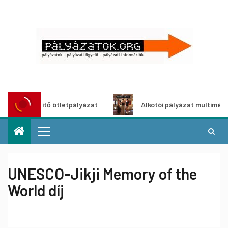
zöldítő ötletpályázat
Alkotói pályázat multimédia-kiállí
UNESCO-Jikji Memory of the
World díj