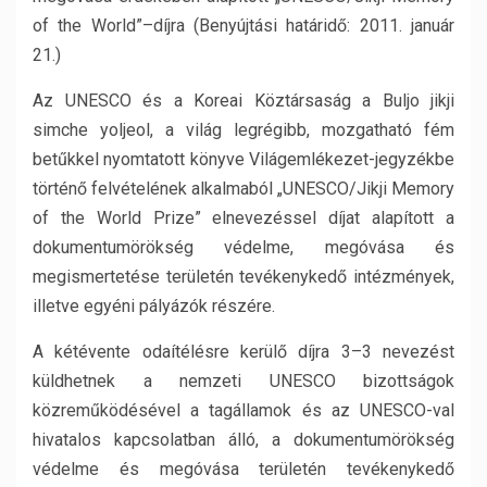
of the World”–díjra (Benyújtási határidő: 2011. január
21.)
Az UNESCO és a Koreai Köztársaság a Buljo jikji
simche yoljeol, a világ legrégibb, mozgatható fém
betűkkel nyomtatott könyve Világemlékezet-jegyzékbe
történő felvételének alkalmaból „UNESCO/Jikji Memory
of the World Prize” elnevezéssel díjat alapított a
dokumentumörökség védelme, megóvása és
megismertetése területén tevékenykedő intézmények,
illetve egyéni pályázók részére.
A kétévente odaítélésre kerülő díjra 3–3 nevezést
küldhetnek a nemzeti UNESCO bizottságok
közreműködésével a tagállamok és az UNESCO-val
hivatalos kapcsolatban álló, a dokumentumörökség
védelme és megóvása területén tevékenykedő