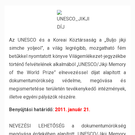
Az UNESCO és a Koreai Köztársaság a „Buljo jikji
simche yoljeol”, a világ legrégibb, mozgatható fém
betűkkel nyomtatott könyve Világemlékezet-jegyzékbe
történő felvételének alkalmából „UNESCO/Jikji Memory
of the World Prize” elnevezéssel díjat alapított a
dokumentumörökség védelme, megóvása és
megismertetése területén tevékenykedő intézmények,
illetve egyéni pályázók részére.
Benyújtási határidő:
2011. január 21.
NEVEZÉSI LEHETŐSÉG a dokumentumörökség
megóvása érdekében alapított „UNESCO/Jikji Memory