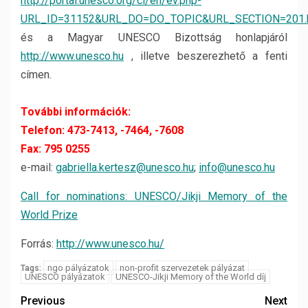
http://portal.unesco.org/ci/en/ev.php-
URL_ID=31152&URL_DO=DO_TOPIC&URL_SECTION=201.
és a Magyar UNESCO Bizottság honlapjáról
http://www.unesco.hu
, illetve beszerezhető a fenti
címen.
További információk:
Telefon: 473-7413, -7464, -7608
Fax: 795 0255
e-mail:
gabriella.kertesz@unesco.hu
;
info@unesco.hu
Call for nominations: UNESCO/Jikji Memory of the
World Prize
Forrás:
http://www.unesco.hu/
ngo pályázatok
non-profit szervezetek pályázat
Tags:
UNESCO pályázatok
UNESCO-Jikji Memory of the World díj
Previous
Next