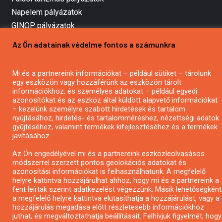
Napelem pályázatok
GINOP pályázatok
Az Ön adatainak védelme fontos a számunkra
Copyright © All rights reserved.
Mi és a partnereink információkat – például sütiket – tárolunk
egy eszközön vagy hozzáférünk az eszközön tárolt
információkhoz, és személyes adatokat – például egyedi
azonosítókat és az eszköz által küldött alapvető információkat
– kezelünk személyre szabott hirdetések és tartalom
nyújtásához, hirdetés- és tartalomméréshez, nézettségi adatok
gyűjtéséhez, valamint termékek kifejlesztéséhez és a termékek
javításához.
Az Ön engedélyével mi és a partnereink eszközleolvasásos
módszerrel szerzett pontos geolokációs adatokat és
azonosítási információkat is felhasználhatunk. A megfelelő
helyre kattintva hozzájárulhat ahhoz, hogy mi és a partnereink a
fent leírtak szerint adatkezelést végezzünk. Másik lehetőségként
a megfelelő helyre kattintva elutasíthatja a hozzájárulást, vagy a
hozzájárulás megadása előtt részletesebb információkhoz
juthat, és megváltoztathatja beállításait. Felhívjuk figyelmét, hogy