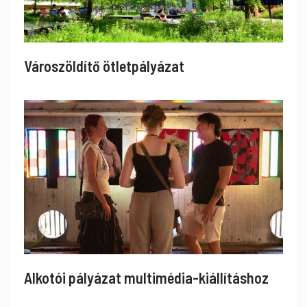
Városzöldítő ötletpályázat
Alkotói pályázat multimédia-kiállításhoz