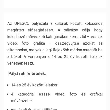
Az UNESCO pályázata a kultúrák közötti kölcsönös
megértés elősegítéséért. A pályázat célja, hogy
különböző művészeti kategóriákon keresztül – esszé,
videó, fotó, grafika – összegyűjtse azokat az
alkotásokat, melyek a legkifejezőbb módon mutatják be
a békét. A versenyen a 14 és 25 év közötti fiatalok
vehetnek részt.
Pályázati feltételek:
14 és 25 év közötti életkor
4 kategória: esszé, videó, fotó és grafikai
művészetek
mellékelt űrlapok kitöltése