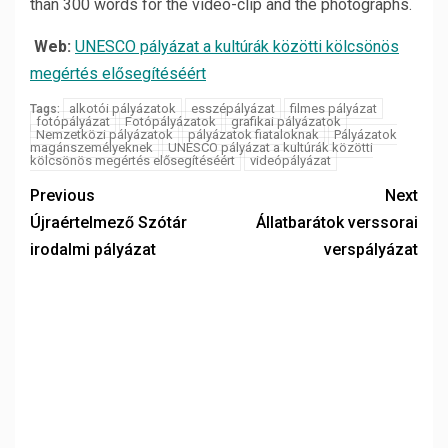
than 300 words for the video-clip and the photographs.
Web:
UNESCO pályázat a kultúrák közötti kölcsönös
megértés elősegítéséért
alkotói pályázatok
esszépályázat
filmes pályázat
Tags:
fotópályázat
Fotópályázatok
grafikai pályázatok
Nemzetközi pályázatok
pályázatok fiataloknak
Pályázatok
magánszemélyeknek
UNESCO pályázat a kultúrák közötti
kölcsönös megértés elősegítéséért
videópályázat
Previous
Next
Újraértelmező Szótár
Állatbarátok verssorai
irodalmi pályázat
verspályázat