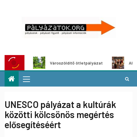
at
Városzöldítő ötletpályázat
Alkotói pályáz
UNESCO pályázat a kultúrák
közötti kölcsönös megértés
elősegítéséért