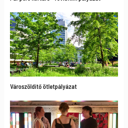
Városzöldítő ötletpályázat