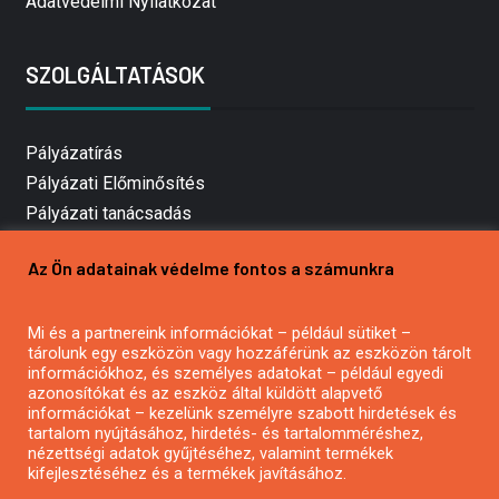
Adatvédelmi Nyilatkozat
SZOLGÁLTATÁSOK
Pályázatírás
Pályázati Előminősítés
Pályázati tanácsadás
Pályázatírás vállalkozásoknak
Az Ön adatainak védelme fontos a számunkra
Mezőgazdasági pályázatírás
Pályázatírás magánszemélyeknek
Mi és a partnereink információkat – például sütiket –
Pályázatírás civil szervezeteknek
tárolunk egy eszközön vagy hozzáférünk az eszközön tárolt
Pályázatírás önkormányzatoknak
információkhoz, és személyes adatokat – például egyedi
azonosítókat és az eszköz által küldött alapvető
Pályázatfigyelés
információkat – kezelünk személyre szabott hirdetések és
Specifikus pályázatfigyelés vagy hírlevél
tartalom nyújtásához, hirdetés- és tartalomméréshez,
nézettségi adatok gyűjtéséhez, valamint termékek
kifejlesztéséhez és a termékek javításához.
PÁLYÁZATFIGYELŐ