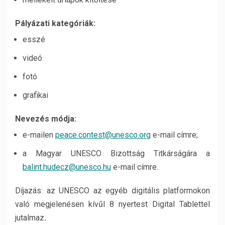
Pályázati kategóriák:
esszé
videó
fotó
grafikai
Nevezés módja:
e-mailen
peace.contest@unesco.org
e-mail címre;
a Magyar UNESCO Bizottság Titkárságára a
balint.hudecz@unesco.hu
e-mail címre.
Díjazás: az UNESCO az egyéb digitális platformokon
való megjelenésen kívűl 8 nyertest Digital Tablettel
jutalmaz
.