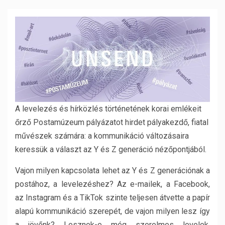
A levelezés és hírközlés történetének korai emlékeit
őrző Postamúzeum pályázatot hirdet pályakezdő, fiatal
művészek számára: a kommunikáció változásaira
keressük a választ az Y és Z generáció nézőpontjából.
Vajon milyen kapcsolata lehet az Y és Z generációnak a
postához, a levelezéshez? Az e-mailek, a Facebook,
az Instagram és a TikTok szinte teljesen átvette a papír
alapú kommunikáció szerepét, de vajon milyen lesz így
a jövőnk? Lesznek-e még szerelmes levelek,