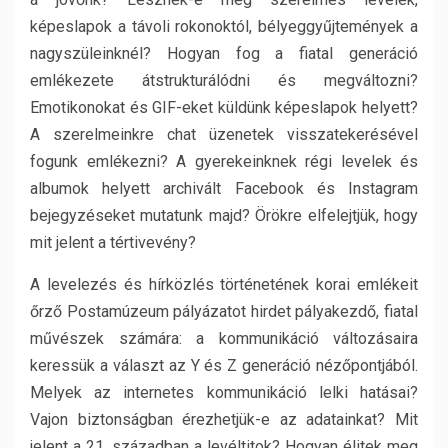
képeslapok a távoli rokonoktól, bélyeggyűjtemények a
nagyszüleinknél? Hogyan fog a fiatal generáció
emlékezete átstrukturálódni és megváltozni?
Emotikonokat és GIF-eket küldünk képeslapok helyett?
A szerelmeinkre chat üzenetek visszatekerésével
fogunk emlékezni? A gyerekeinknek régi levelek és
albumok helyett archivált Facebook és Instagram
bejegyzéseket mutatunk majd? Örökre elfelejtjük, hogy
mit jelent a tértivevény?
A levelezés és hírközlés történetének korai emlékeit
őrző Postamúzeum pályázatot hirdet pályakezdő, fiatal
művészek számára: a kommunikáció változásaira
keressük a választ az Y és Z generáció nézőpontjából.
Melyek az internetes kommunikáció lelki hatásai?
Vajon biztonságban érezhetjük-e az adatainkat? Mit
jelent a 21. században a levéltitok? Hogyan élitek meg