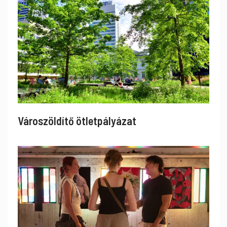
Városzöldítő ötletpályázat