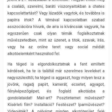
a családi, szerelmi, baráti viszonyaitokban a chates
kapcsolattartást? Vagy lázadók vagytok, és továbbra is
papírra írtok? A témával kapcsolatban szabad
asszociációra hívunk, de arra is kíváncsiak vagyunk, ha
egyszerűen csak olyan témák foglalkoztatnak
művészetedben, mint az üzenet, a titok, szavak, írás,
vagy ha az online teret vagy social médiát
alkotóelemként használod fel.
Ha téged is elgondolkoztatnak a fent említett
kérdések, ha te is találtál már szerelmes leveleket a
nagyszüleidtől, ha téged is aggaszt, hogy milyen lesz a
jövőnk, ragadj papírt, kamerát, ecsetet, agyagot,
fényképezőgépet, és foglald alkotásba a
gondolataidat! Mail-art? Posztinternet művészet?
Kísérleti film? Installáció? Festészet? Iparművészet?
Videojáték? A pályázat minden alkotóterület felé