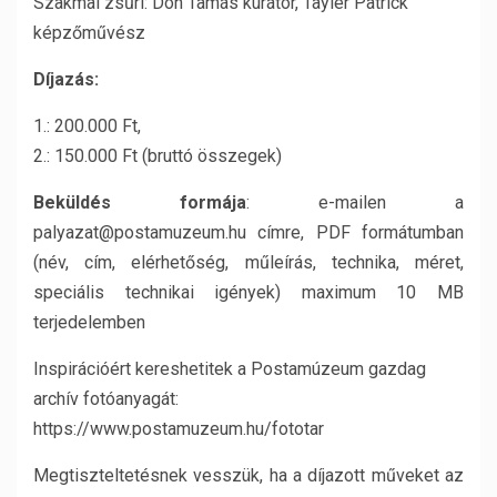
Szakmai zsűri: Don Tamás kurátor, Tayler Patrick
képzőművész
Díjazás:
1.: 200.000 Ft,
2.: 150.000 Ft (bruttó összegek)
Beküldés formája
: e-mailen a
palyazat@postamuzeum.hu címre, PDF formátumban
(név, cím, elérhetőség, műleírás, technika, méret,
speciális technikai igények) maximum 10 MB
terjedelemben
Inspirációért kereshetitek a Postamúzeum gazdag
archív fotóanyagát:
https://www.postamuzeum.hu/fototar
Megtiszteltetésnek vesszük, ha a díjazott műveket az