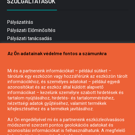
SZOLGÁLTATÁSOK
Pályázatírás
Pályázati Előminősítés
Pályázati tanácsadás
Pályázatírás vállalkozásoknak
Az Ön adatainak védelme fontos a számunkra
Mezőgazdasági pályázatírás
Pályázatírás magánszemélyeknek
Mi és a partnereink információkat – például sütiket –
Pályázatírás civil szervezeteknek
tárolunk egy eszközön vagy hozzáférünk az eszközön tárolt
Pályázatírás önkormányzatoknak
információkhoz, és személyes adatokat – például egyedi
azonosítókat és az eszköz által küldött alapvető
Pályázatfigyelés
információkat – kezelünk személyre szabott hirdetések és
Specifikus pályázatfigyelés vagy hírlevél
tartalom nyújtásához, hirdetés- és tartalomméréshez,
nézettségi adatok gyűjtéséhez, valamint termékek
kifejlesztéséhez és a termékek javításához.
PÁLYÁZATFIGYELŐ
Az Ön engedélyével mi és a partnereink eszközleolvasásos
módszerrel szerzett pontos geolokációs adatokat és
azonosítási információkat is felhasználhatunk. A megfelelő