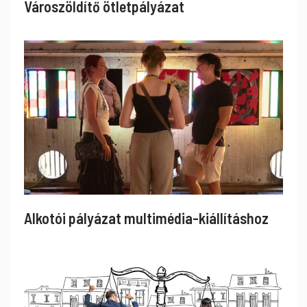
Városzöldítő ötletpályázat
Alkotói pályázat multimédia-kiállításhoz