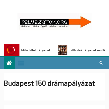
roszöldítő ötletpályázat
Alkotói pályázat multimédia-kiál
Budapest 150 drámapályázat