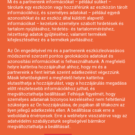
Mi és a partnereink információkat – például sütiket –
Pályázatírás civil szervezeteknek
tárolunk egy eszközön vagy hozzáférünk az eszközön tárolt
Pályázatírás önkormányzatoknak
információkhoz, és személyes adatokat – például egyedi
azonosítókat és az eszköz által küldött alapvető
Pályázatfigyelés
információkat – kezelünk személyre szabott hirdetések és
Specifikus pályázatfigyelés vagy hírlevél
tartalom nyújtásához, hirdetés- és tartalomméréshez,
nézettségi adatok gyűjtéséhez, valamint termékek
kifejlesztéséhez és a termékek javításához.
PÁLYÁZATFIGYELŐ
Az Ön engedélyével mi és a partnereink eszközleolvasásos
módszerrel szerzett pontos geolokációs adatokat és
azonosítási információkat is felhasználhatunk. A megfelelő
helyre kattintva hozzájárulhat ahhoz, hogy mi és a
Pályázatok magánszemélyeknek
partnereink a fent leírtak szerint adatkezelést végezzünk.
Pályázatok civil szervezeteknek
Másik lehetőségként a megfelelő helyre kattintva
elutasíthatja a hozzájárulást, vagy a hozzájárulás megadása
Pályázatok vállalkozásoknak
előtt részletesebb információkhoz juthat, és
Önkormányzati pályázatok
megváltoztathatja beállításait. Felhívjuk figyelmét, hogy
személyes adatainak bizonyos kezeléséhez nem feltétlenül
Mezőgazdasági pályázatok
szükséges az Ön hozzájárulása, de jogában áll tiltakozni az
Falusi turizmus pályázatok
ilyen jellegű adatkezelés ellen. A beállításai csak erre a
weboldalra érvényesek. Erre a webhelyre visszatérve vagy az
Napelem pályázatok
adatvédelmi szabályzatunk segítségével bármikor
GINOP pályázatok
megváltoztathatja a beállításait..