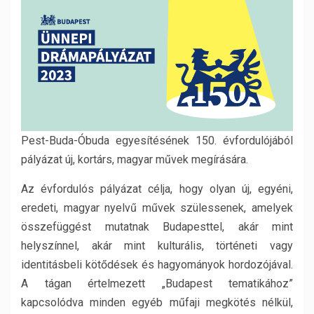
Pest-Buda-Óbuda egyesítésének 150. évfordulójából
pályázat új, kortárs, magyar művek megírására.
Az évfordulós pályázat célja, hogy olyan új, egyéni,
eredeti, magyar nyelvű művek szülessenek, amelyek
összefüggést mutatnak Budapesttel, akár mint
helyszínnel, akár mint kulturális, történeti vagy
identitásbeli kötődések és hagyományok hordozójával.
A tágan értelmezett „Budapest tematikához”
kapcsolódva minden egyéb műfaji megkötés nélkül,