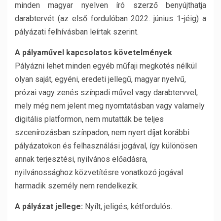
minden magyar nyelven író szerző benyújthatja
darabtervét (az első fordulóban 2022. június 1-jéig) a
pályázati felhívásban leírtak szerint.
A pályaművel kapcsolatos követelmények
Pályázni lehet minden egyéb műfaji megkötés nélkül
olyan saját, egyéni, eredeti jellegű, magyar nyelvű,
prózai vagy zenés színpadi művel vagy darabtervvel,
mely még nem jelent meg nyomtatásban vagy valamely
digitális platformon, nem mutatták be teljes
szcenírozásban színpadon, nem nyert díjat korábbi
pályázatokon és felhasználási jogával, így különösen
annak terjesztési, nyilvános előadásra,
nyilvánossághoz közvetítésre vonatkozó jogával
harmadik személy nem rendelkezik.
A pályázat jellege:
Nyílt, jeligés, kétfordulós.