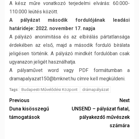
A kész műre vonatkozó terjedelmi elvárás: 60.000-
110.000 leütés között.
A pályázat második fordulójának leadási
határideje: 2022. november 17. napja
A pályázó anonimitása és az elbírálás pártatlansága
érdekében az első, majd a második forduló bírálata
jeligésen történik. A pályázó mindkét fordulóban csak
ugyanazon jeligét használhatja.
A pályaművet word vagy PDF formátumban a
dramapalyazat150@bmknet.hu címre kell megküldeni.
Budapesti Művelődési Központ
drámapályázat
Tags:
Previous
Next
Duna kisösszegű
UNSEND – pályázat fiatal,
támogatások
pályakezdő művészek
számára