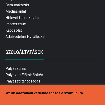
Bemutatkozás
Médiaajánlat
Hírlevél feliratkozás
Impresszum
Kapcsolat
Adatvédelmi Nyilatkozat
SZOLGÁLTATÁSOK
Pályázatírás
Pályázati Előminősítés
Pályázati tanácsadás
Pályázatírás vállalkozásoknak
Az Ön adatainak védelme fontos a számunkra
Mezőgazdasági pályázatírás
Pályázatírás magánszemélyeknek