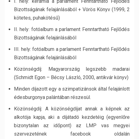
I. hely: kerámia a parlament Fenntartható Fejlődés
Bizottságának felajánlásából + Vörös Könyv (1999, 2
kötetes, puhakötésű)
II. hely: fotóalbum a parlament Fenntartható Fejlődés
Bizottságának felajánlásából
III. hely: fotóalbum a parlament Fenntartható Fejlődés
Bizottságának felajánlásából
Közönségdíj: Magyarország legszebb madarai
(Schmidt Egon – Bécsy László, 2000, antikvár könyv)
Minden díjazott egy a szimpatizánsok által felajánlott
édesburgonya palántában részesül.
Közönségdíj: A közönségdíjat annak a képnek az
alkotója kapja, aki a díjátadó kezdetéig (egyenlőre
bizonytalan az időpont) az LMP vas megyei
szervezetének facebook oldalán