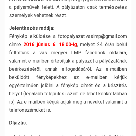
a pályaművek felett. A pályázaton csak természetes
személyek vehetnek részt.
Jelentkezés módja:
Fénykép elküldése a fotopalyazat.vaslmp@gmail.com
címre
2016 június 6. 18:00-ig
, melyet 24 órán belül
feltöltünk a vas megyei LMP facebook oldalára,
valamint e-mailben értesítjük a pályázót a pályázatának
beérkezéséről, annak elfogadásáról. Az e-mailben
beküldött fényképekhez az e-mailben kérjük
egyértelműen jelölni a fénykép címét és a készítés
helyét (legalább települési szint, de lehet konkrétabban
is). Az e-mailben kérjük adják meg a nevüket valamint a
telefonszámukat is.
Díjazás: