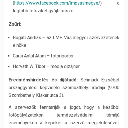
(
https://www.facebook.com/lmpvasmegye
/) a
legtöbb tetsziket gyűjti össze.
Zsűri:
Bogáti András – az LMP Vas megyei szervezetének
elnöke
Garai Antal Atom – fotóriporter
Horváth W. Tibor – média dizájner
Eredményhirdetés és díjátadó:
Schmuck Erzsébet
országgyűlési képviselő szombathelyi irodája (9700
Szombathely Kiskar utca 3).
A szervezők fenntartják a jogot, hogy a későbbi
fotópályázatokon természetvédelmi témájú
eseményeken a képeket a szerző megjelölésével,