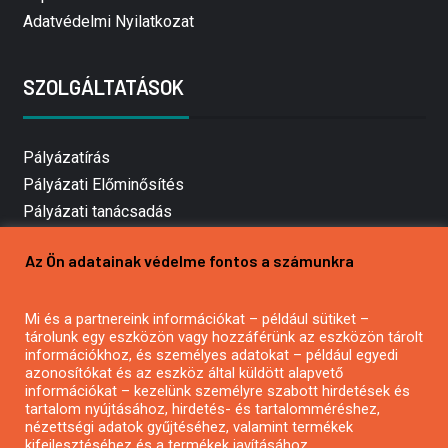
Adatvédelmi Nyilatkozat
SZOLGÁLTATÁSOK
Pályázatírás
Pályázati Előminősítés
Pályázati tanácsadás
Pályázatírás vállalkozásoknak
Az Ön adatainak védelme fontos a számunkra
Mezőgazdasági pályázatírás
Pályázatírás magánszemélyeknek
Mi és a partnereink információkat – például sütiket –
Pályázatírás civil szervezeteknek
tárolunk egy eszközön vagy hozzáférünk az eszközön tárolt
Pályázatírás önkormányzatoknak
információkhoz, és személyes adatokat – például egyedi
azonosítókat és az eszköz által küldött alapvető
Pályázatfigyelés
információkat – kezelünk személyre szabott hirdetések és
Specifikus pályázatfigyelés vagy hírlevél
tartalom nyújtásához, hirdetés- és tartalomméréshez,
nézettségi adatok gyűjtéséhez, valamint termékek
kifejlesztéséhez és a termékek javításához.