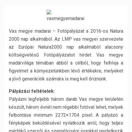
Vas megye madarai – Fotópályázat a 2016-os Natura
2000 nap alkalmából. Az LMP vas megyei szervezete
az Európai Natura2000 nap alkalmából alacsony
költségvetésű Fotópályázatot hirdet Vas megye
madárvilága témában abból a célból, hogy felhívja a
figyelmet a környezetünkben lévő értékekre, melyeket
a jövő generációk számára is meg kell őriznünk.
Pályázási feltételek:
Pályázni legfeljebb három darab Vas megye területén
készült, három évnél nem régebbi fotóval lehet, melyek
felbontása minimum 2272×1704 pixel. A pályázó a
fényképek beküldésével nyilatkozik arról, hogy teljes
mértékű szerzői és személyiségi jogokkal rendelkezik