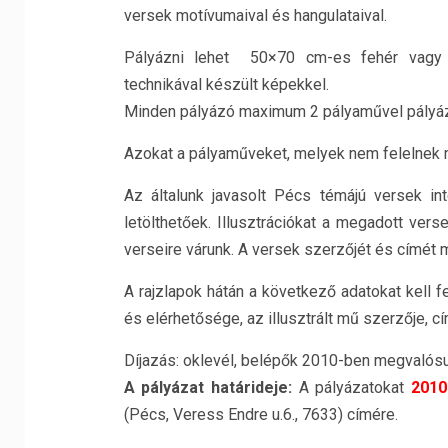
versek motívumaival és hangulataival.
Pályázni lehet 50×70 cm-es fehér vagy sz
technikával készült képekkel.
Minden pályázó maximum 2 pályaművel pályáz
Azokat a pályaműveket, melyek nem felelnek 
Az általunk javasolt Pécs témájú versek in
letölthetőek. Illusztrációkat a megadott vers
verseire várunk. A versek szerzőjét és címét mi
A rajzlapok hátán a következő adatokat kell fe
és elérhetősége, az illusztrált mű szerzője, cí
Díjazás: oklevél, belépők 2010-ben megvalósul
A pályázat határideje:
A pályázatokat
2010
(Pécs, Veress Endre u.6., 7633) címére.