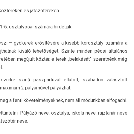
köztereken és játszótereken
1-6. osztályosai számára hirdetjük.
észi – gyökerek erősítésére a kisebb korosztály számára a
thatnak kiváló lehetőséget. Szinte minden pécsi általános
eretében megújult köztér, e terek „belakását” szeretnénk még
l.
ürke színű paszpartuval ellátott, szabadon választott
ó maximum 2 pályaművel pályázhat.
meg a fenti követelményeknek, nem áll módunkban elfogadni.
ltüntetni: Pályázó neve, osztálya, iskola neve, rajztanár neve
átszótér neve.