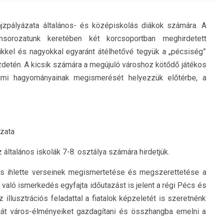
ajzpályázata általános- és középiskolás diákok számára. A
msorozatunk keretében két korcsoportban meghirdetett
csikkel és nagyokkal egyaránt átélhetővé tegyük a „pécsiség”
zdetén. A kicsik számára a megújuló városhoz kötődő játékos
lmi hagyományainak megismerését helyezzük előtérbe, a
ázata
általános iskolák 7-8. osztálya számára hirdetjük.
os ihlette verseinek megismertetése és megszerettetése a
 való ismerkedés egyfajta időutazást is jelent a régi Pécs és
 illusztrációs feladattal a fiatalok képzeletét is szeretnénk
ját város-élményeiket gazdagítani és összhangba emelni a