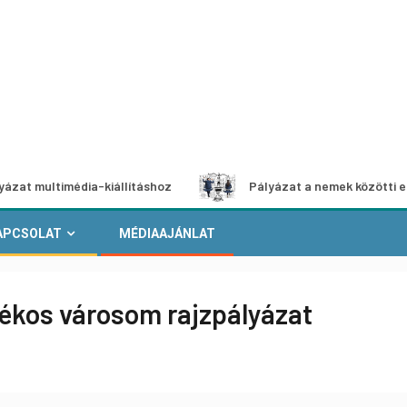
timédia-kiállításhoz
Pályázat a nemek közötti egyenlőség
APCSOLAT
MÉDIAAJÁNLAT
ékos városom rajzpályázat