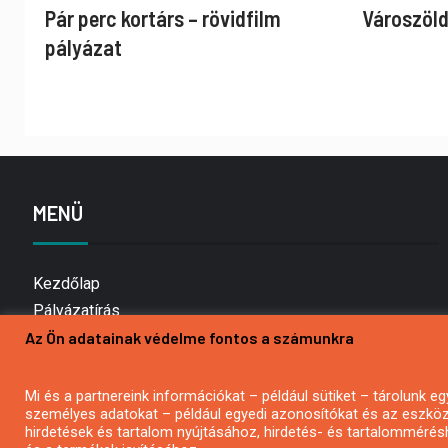
Pár perc kortárs – rövidfilm
Városzöld
pályázat
MENÜ
Kezdőlap
Pályázatírás
Az Ön adatainak védelme fontos a számunkra
Bemutatkozás
Médiaajánlat
Hírlevél feliratkozás
Mi és a partnereink információkat – például sütiket – tárolunk
személyes adatokat – például egyedi azonosítókat és az eszköz 
Impresszum
hirdetések és tartalom nyújtásához, hirdetés- és tartalommérés
Kapcsolat