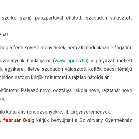
ürke színű paszpartuval ellátott, szabadon választott
hat.
meg a fenti követelményeknek, nem áll módunkban elfogadni.
tézményünk honlapjáról (
www.ihpecs.hu
) a pályázat mellett
ek egyikére, illetve szabadon választott költők pécsi témájú
nden estben kérjük feltüntetni a rajzlap hátoldalán.
ltüntetni: Pályázó neve, osztálya, iskola neve, rajztanár neve
me.
ó kulturális rendezvényekre, ill. tárgynyeremények.
. február 8-
áig kérjük benyújtani a Szivárvány Gyermekház