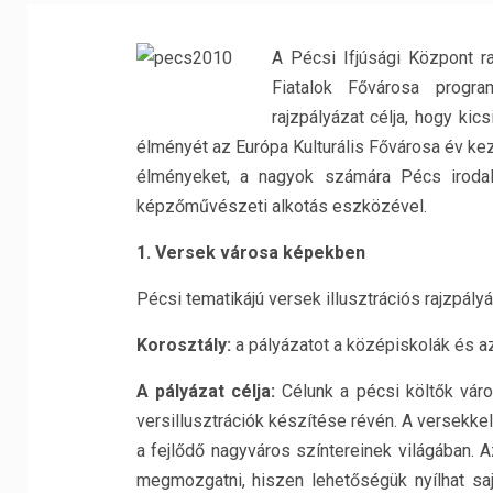
A Pécsi Ifjúsági Központ r
Fiatalok Fővárosa progra
rajzpályázat célja, hogy ki
élményét az Európa Kulturális Fővárosa év ke
élményeket, a nagyok számára Pécs iroda
képzőművészeti alkotás eszközével.
1. Versek városa képekben
Pécsi tematikájú versek illusztrációs rajzpály
Korosztály:
a pályázatot a középiskolák és az 
A pályázat célja:
Célunk a pécsi költők vár
versillusztrációk készítése révén. A versekkel
a fejlődő nagyváros színtereinek világában. Az
megmozgatni, hiszen lehetőségük nyílhat sa