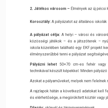
2. Játékos városom –
Élmények az új pécsi 
Korosztály:
A pályázatot az általános iskolák 
A pályázat célja:
A helyi – városi és városr
közösségi játékok – és a játszóterek – nyúj
iskola közelében található egy EKF projekt k
élményszerűbbé tenni e pályázat segítségéve
Pályázni lehet
50×70 cm-es fehér vagy sz
technikával készült képekkel. Minden pályáz
Azokat a pályaműveket, melyek nem felelnek 
A rajzlapok hátán a következő adatokat kell fe
és elérhetősége, a megörökített köztér vagy j
Díjazás:
oklevél és tárgynyeremények.