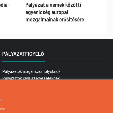
édia-
Pályázat a nemek közötti
egyenlőség európai
mozgalmainak erősítésére
PÁLYÁZATFIGYELŐ
Pályázatok magánszemélyeknek
Pályázatok civil szervezeteknek
Pályázatok vállalkozásoknak
Önkormányzati pályázatok
Mezőgazdasági pályázatok
s
Falusi turizmus pályázatok
hez
Napelem pályázatok