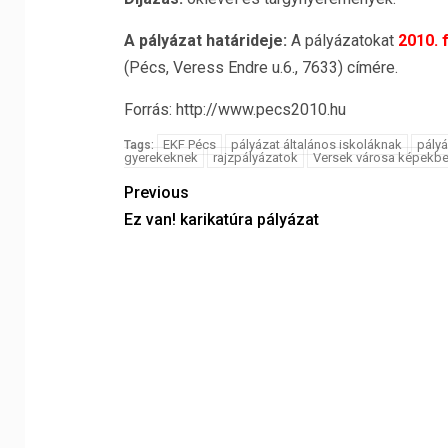
A pályázat határideje:
A pályázatokat
2010. 
(Pécs, Veress Endre u.6., 7633) címére.
Forrás: http://www.pecs2010.hu
EKF Pécs
pályázat általános iskoláknak
pály
Tags:
gyerekeknek
rajzpályázatok
Versek városa képekb
Previous
Ez van! karikatúra pályázat