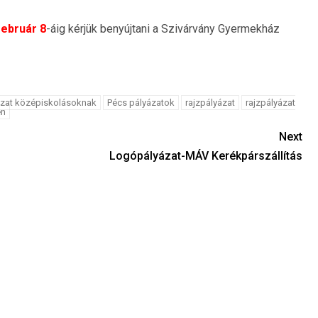
február 8
-áig kérjük benyújtani a Szivárvány Gyermekház
ázat középiskolásoknak
Pécs pályázatok
rajzpályázat
rajzpályázat
en
Next
Logópályázat-MÁV Kerékpárszállítás