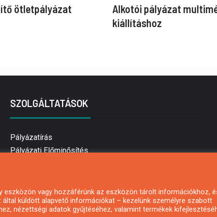
ítő ötletpályázat
Alkotói pályázat multim
kiállításhoz
SZOLGÁLTATÁSOK
Pályázatírás
Pályázati Előminősítés
Pályázati tanácsadás
Pályázatírás vállalkozásoknak
Mezőgazdasági pályázatírás
 egy eszközön vagy hozzáférünk az eszközön tárolt információkhoz, é
által küldött alapvető információkat – kezelünk személyre szabott
Pályázatírás magánszemélyeknek
hez, nézettségi adatok gyűjtéséhez, valamint termékek kifejlesztésé
Pályázatírás civil szervezeteknek