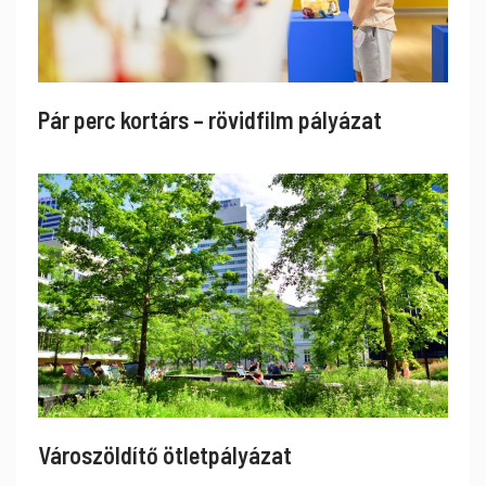
Pár perc kortárs – rövidfilm pályázat
Városzöldítő ötletpályázat