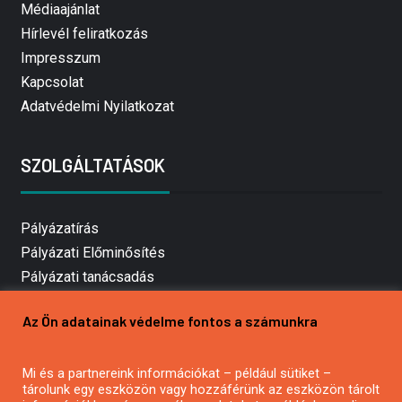
Médiaajánlat
Hírlevél feliratkozás
Impresszum
Kapcsolat
Adatvédelmi Nyilatkozat
SZOLGÁLTATÁSOK
Pályázatírás
Pályázati Előminősítés
Pályázati tanácsadás
Pályázatírás vállalkozásoknak
Az Ön adatainak védelme fontos a számunkra
Mezőgazdasági pályázatírás
Pályázatírás magánszemélyeknek
Mi és a partnereink információkat – például sütiket –
Pályázatírás civil szervezeteknek
tárolunk egy eszközön vagy hozzáférünk az eszközön tárolt
Pályázatírás önkormányzatoknak