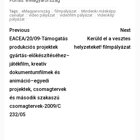
Forrás: eMagyarország
eMagyarország
filmpályázat
Mindenki másképp
Tags:
csinálja!
video pályázat
videófilm pályázat
Videoklip
pályázat
Previous
Next
EACEA/20/09-Támogatás
Kerüld el a vesztes
produkciós projektek
helyzeteket! filmpályázat
gyártás-előkészítéséhez–
játékfilm, kreatív
dokumentumfilmek és
animáció–egyedi
projektek, csomagtervek
és második szakaszú
csomagtervek-2009/C
232/05