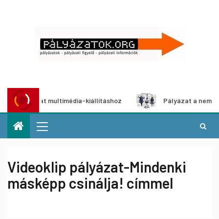
pályázat multimédia-kiállításhoz
Pályázat a nemek között
Videoklip pályázat-Mindenki
másképp csinálja! címmel