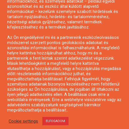
információkhoz, és személyes adatokat – például egyedi
azonosítókat és az eszköz által küldött alapvető
Pályázatfigyelés
információkat – kezelünk személyre szabott hirdetések és
Specifikus pályázatfigyelés vagy hírlevél
tartalom nyújtásához, hirdetés- és tartalomméréshez,
nézettségi adatok gyűjtéséhez, valamint termékek
kifejlesztéséhez és a termékek javításához.
PÁLYÁZATFIGYELŐ
Az Ön engedélyével mi és a partnereink eszközleolvasásos
módszerrel szerzett pontos geolokációs adatokat és
azonosítási információkat is felhasználhatunk. A megfelelő
helyre kattintva hozzájárulhat ahhoz, hogy mi és a
Pályázatok magánszemélyeknek
partnereink a fent leírtak szerint adatkezelést végezzünk.
Pályázatok civil szervezeteknek
Másik lehetőségként a megfelelő helyre kattintva
elutasíthatja a hozzájárulást, vagy a hozzájárulás megadása
Pályázatok vállalkozásoknak
előtt részletesebb információkhoz juthat, és
Önkormányzati pályázatok
megváltoztathatja beállításait. Felhívjuk figyelmét, hogy
személyes adatainak bizonyos kezeléséhez nem feltétlenül
Mezőgazdasági pályázatok
szükséges az Ön hozzájárulása, de jogában áll tiltakozni az
Falusi turizmus pályázatok
ilyen jellegű adatkezelés ellen. A beállításai csak erre a
weboldalra érvényesek. Erre a webhelyre visszatérve vagy az
Napelem pályázatok
adatvédelmi szabályzatunk segítségével bármikor
GINOP pályázatok
megváltoztathatja a beállításait..
Cookie settings
ELFOGADOM
Copyright © All rights reserved.