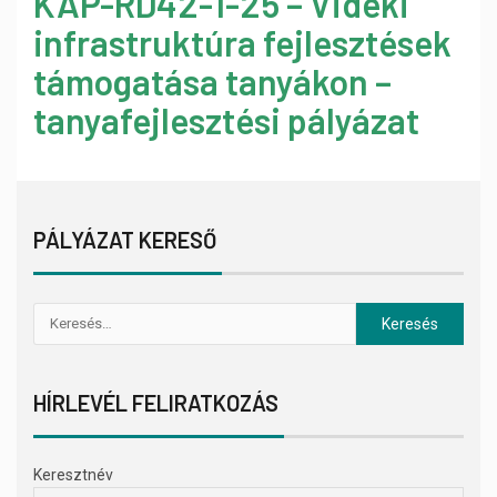
KAP-RD42-1-25 – Vidéki
infrastruktúra fejlesztések
támogatása tanyákon –
tanyafejlesztési pályázat
PÁLYÁZAT KERESŐ
HÍRLEVÉL FELIRATKOZÁS
Keresztnév