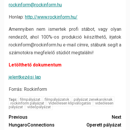
rockinform@rockinform.hu
Honlap:
http://www.rockinform.hu/
Amennyiben nem ismertek profi stábot, vagy olyan
rendezőt, ahol 100%-os produkció készíthető, írjatok
rockinform@rockinform.hu e-mail címre, stábunk segít a
számotokra megfelelő stúdiót megtalálni!
Letölthető dokumentum
jelentkezési lap
Forrás: Rockinform
filmpályázat
filmpályázatok
pályázat zenekaroknak
Tags:
rockinform pályázat
Videólesen klipválogatás
videólesen
pályázat
videópályázat
Previous
Next
HungaroConnections
Operett pályázat