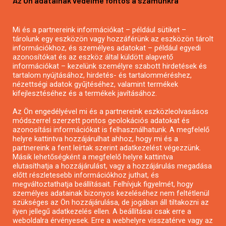
Az Ön adatainak védelme fontos a számunkra
Mezőgazdasági pályázatírás
Pályázatírás magánszemélyeknek
Mi és a partnereink információkat – például sütiket –
Pályázatírás civil szervezeteknek
tárolunk egy eszközön vagy hozzáférünk az eszközön tárolt
Pályázatírás önkormányzatoknak
információkhoz, és személyes adatokat – például egyedi
azonosítókat és az eszköz által küldött alapvető
Pályázatfigyelés
információkat – kezelünk személyre szabott hirdetések és
Specifikus pályázatfigyelés vagy hírlevél
tartalom nyújtásához, hirdetés- és tartalomméréshez,
nézettségi adatok gyűjtéséhez, valamint termékek
kifejlesztéséhez és a termékek javításához.
PÁLYÁZATFIGYELŐ
Az Ön engedélyével mi és a partnereink eszközleolvasásos
módszerrel szerzett pontos geolokációs adatokat és
azonosítási információkat is felhasználhatunk. A megfelelő
helyre kattintva hozzájárulhat ahhoz, hogy mi és a
Pályázatok magánszemélyeknek
partnereink a fent leírtak szerint adatkezelést végezzünk.
Pályázatok civil szervezeteknek
Másik lehetőségként a megfelelő helyre kattintva
elutasíthatja a hozzájárulást, vagy a hozzájárulás megadása
Pályázatok vállalkozásoknak
előtt részletesebb információkhoz juthat, és
Önkormányzati pályázatok
megváltoztathatja beállításait. Felhívjuk figyelmét, hogy
személyes adatainak bizonyos kezeléséhez nem feltétlenül
Mezőgazdasági pályázatok
szükséges az Ön hozzájárulása, de jogában áll tiltakozni az
Falusi turizmus pályázatok
ilyen jellegű adatkezelés ellen. A beállításai csak erre a
weboldalra érvényesek. Erre a webhelyre visszatérve vagy az
Napelem pályázatok