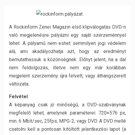
A Rockinform Zenei Magazin első klipválogatás DVD-n
való megjelenésre pályázni egy saját szerzeménnyel
lehet. A pályamű nem eshet semmilyen jogi védelem
alá, ami akadályozhatja azt, hogy az eredményt
bemutathassuk a közönségnek. Előnyt jelent, ha a dal
nem feldolgozás, illetve nem egy már korábban
megjelent szerzemény újra felvett, vagy áthangszerelt
változata.
Felvétel
A képanyag csak jó minőségű, a DVD-szabványnak
megfelelő lehet, amelynek paraméterei: 720×576 px,
min. 6 Mbit/sec, 25fps, MPG-2, vagy DVD. A DVD mellé
csatolni kell a pontosan kitöltött jelentkezési lapot (a