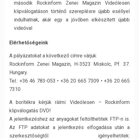
második Rockinform Zenei Magazin Videólesen
klipválogatáson történő szereplésre újabb eséllyel
indulhatnak, akár egy a jövőben elkészített újabb
videóval
Elérhetőségeink
A pályázatokat a következő címre várjuk:
Rockinform Zenei Magazin, H-3523 Miskolc, Pf. 37.
Hungary.
Tel.: +36 46 783-053 • +36 20 665 7309 • +36 20 665
7310
A borítékra kérjük ráírni: Videólesen – Rockinform
klipválogatás DVD!
A jelentkezéshez az anyagokat feltölthetitek FTP-n is.
Az FTP adatokat a jelentkezés elfogadása után a
szerkesztőségtől igényelhetitek: