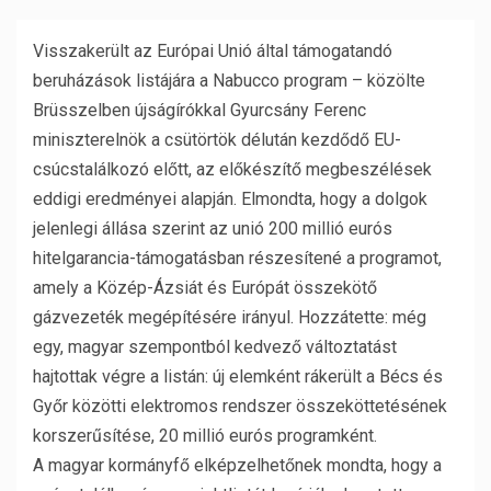
Visszakerült az Európai Unió által támogatandó
beruházások listájára a Nabucco program – közölte
Brüsszelben újságírókkal Gyurcsány Ferenc
miniszterelnök a csütörtök délután kezdődő EU-
csúcstalálkozó előtt, az előkészítő megbeszélések
eddigi eredményei alapján. Elmondta, hogy a dolgok
jelenlegi állása szerint az unió 200 millió eurós
hitelgarancia-támogatásban részesítené a programot,
amely a Közép-Ázsiát és Európát összekötő
gázvezeték megépítésére irányul. Hozzátette: még
egy, magyar szempontból kedvező változtatást
hajtottak végre a listán: új elemként rákerült a Bécs és
Győr közötti elektromos rendszer összeköttetésének
korszerűsítése, 20 millió eurós programként.
A magyar kormányfő elképzelhetőnek mondta, hogy a