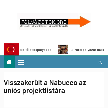
ároszöldítő ötletpályázat
Alkotói pályázat multimédia-kiá
Visszakerült a Nabucco az
uniós projektlistára