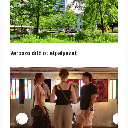
Városzöldítő ötletpályázat