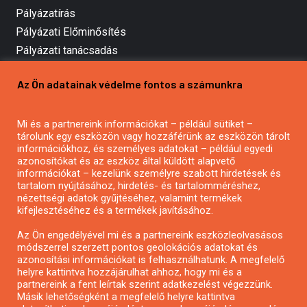
Pályázatírás
Pályázati Előminősítés
Pályázati tanácsadás
Pályázatírás vállalkozásoknak
Az Ön adatainak védelme fontos a számunkra
Mezőgazdasági pályázatírás
Pályázatírás magánszemélyeknek
Mi és a partnereink információkat – például sütiket –
Pályázatírás civil szervezeteknek
tárolunk egy eszközön vagy hozzáférünk az eszközön tárolt
Pályázatírás önkormányzatoknak
információkhoz, és személyes adatokat – például egyedi
azonosítókat és az eszköz által küldött alapvető
Pályázatfigyelés
információkat – kezelünk személyre szabott hirdetések és
Specifikus pályázatfigyelés vagy hírlevél
tartalom nyújtásához, hirdetés- és tartalomméréshez,
nézettségi adatok gyűjtéséhez, valamint termékek
kifejlesztéséhez és a termékek javításához.
PÁLYÁZATFIGYELŐ
Az Ön engedélyével mi és a partnereink eszközleolvasásos
módszerrel szerzett pontos geolokációs adatokat és
azonosítási információkat is felhasználhatunk. A megfelelő
helyre kattintva hozzájárulhat ahhoz, hogy mi és a
Pályázatok magánszemélyeknek
partnereink a fent leírtak szerint adatkezelést végezzünk.
Pályázatok civil szervezeteknek
Másik lehetőségként a megfelelő helyre kattintva