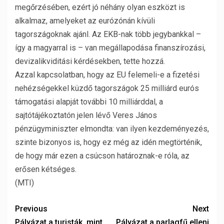
megőrzésében, ezért jó néhány olyan eszközt is
alkalmaz, amelyeket az eurózónán kívüli
tagországoknak ajánl. Az EKB-nak több jegybankkal –
így a magyarral is – van megállapodása finanszírozási,
devizalikviditási kérdésekben, tette hozzá.
Azzal kapcsolatban, hogy az EU felemeli-e a fizetési
nehézségekkel küzdő tagországok 25 milliárd eurós
támogatási alapját további 10 milliárddal, a
sajtótájékoztatón jelen lévő Veres János
pénzügyminiszter elmondta: van ilyen kezdeményezés,
szinte bizonyos is, hogy ez még az idén megtörténik,
de hogy már ezen a csúcson határoznak-e róla, az
erősen kétséges.
(MTI)
Previous
Next
Pályázat a turisták, mint
Pályázat a parlagfű elleni