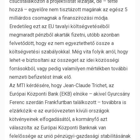
csúcstalálkozón a projektlistát lezárják, de – tette
hozzá – egyelőre nem tisztázott magának az egész 5
milliárdos csomagnak a finanszírozási módja.
Eredetileg ezt az EU tavalyi költségvetéséből
megmaradt pénzből akarták fizetni, utóbb azonban
felvetődött, hogy ez nem egyeztethető össze a
költségvetési szabályokkal. Még vita folyik arról, hogy
lehet-e biztosítani az összeget az idei közösségi
forrásokból, vagy pedig valamilyen mértékben további
nemzeti befizetést írnak elő.
Az MTI kérdésére, hogy Jean-Claude Trichet, az
Európai Központi Bank (EKB) elnöke – akivel Gyurcsány
Ferenc szerdán Frankfurtban találkozott – továbbra is
elzárkózik-e az euróövezeten kívüli országok
kötvényeinek elfogadásától, a kormányfő azt
válaszolta: az Európai Központi Banknak van
felelőssége az unió pénzügyi-gazdasági stabilitásának