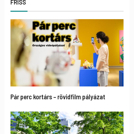
FRISS
Pár perc kortárs – rövidfilm pályázat