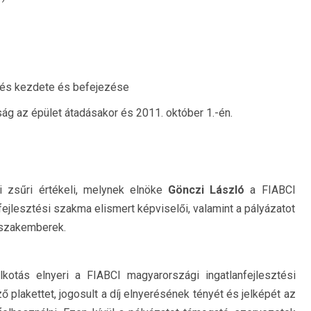
lezés kezdete és befejezése
ág az épület átadásakor és 2011. október 1.-én.
i zsűri értékeli, melynek elnöke
Gönczi László
a FIABCI
fejlesztési szakma elismert képviselői, valamint a pályázatot
 szakemberek.
kotás elnyeri a FIABCI magyarországi ingatlanfejlesztési
pező plakettet, jogosult a díj elnyerésének tényét és jelképét az