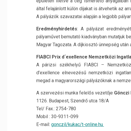
épületen illetve a cég ismertető anyagaiban 
által felajánlott külön díjakat is átvehetik az 
A pályázók szavazatai alapján a legjobb pályam
Eredményhirdetés
: A pályázat eredményé
pályaművet bemutató kiadványban mutatjuk be
Magyar Tagozata. A díjkiosztó ünnepség után a
FIABCI Prix d´exellence Nemzetközi Ingatla
A párizsi székhelyű FIABCI – Nemzetköz
d’exellence elnevezésű nemzetközi ingatlan
megad a magyarországi pályázóknak a nemzetk
A szervezési munka felelős vezetője
Gönczi 
1126. Budapest, Szendrő utca 18/A
Tel/ Fax.: 2754-780
Mobil : 30-9311-099
E-mail:
gonczil/kukac/t-online.hu