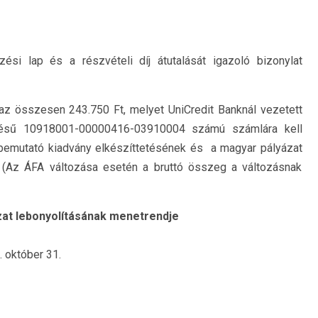
ezési lap és a részvételi díj átutalását igazoló bizonylat
z összesen 243.750 Ft, melyet UniCredit Banknál vezetett
ezésű 10918001-00000416-03910004 számú számlára kell
t bemutató kiadvány elkészíttetésének és a magyar pályázat
a. (Az ÁFA változása esetén a bruttó összeg a változásnak
ázat lebonyolításának menetrendje
. október 31.