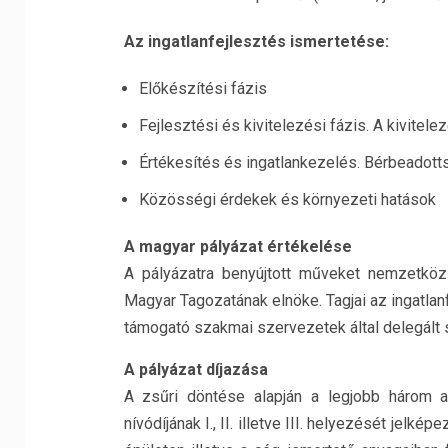
Az ingatlanfejlesztés ismertetése:
Előkészítési fázis
Fejlesztési és kivitelezési fázis. A kivite
Értékesítés és ingatlankezelés. Bérbeadotts
Közösségi érdekek és környezeti hatások
A magyar pályázat értékelése
A pályázatra benyújtott műveket nemzetköz
Magyar Tagozatának elnöke. Tagjai az ingatlan
támogató szakmai szervezetek által delegált
A pályázat díjazása
A zsűri döntése alapján a legjobb három al
nívódíjának I., II. illetve III. helyezését jelké