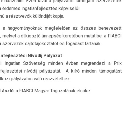
felhasználni. Ezen kívül a pályázatot támogató szervezetek
arra érdemes ingatlanfejlesztés képviselői.
ű a résztvevők különdíját kapja.
t a hagyományoknak megfelelően az összes benevezett
, melyet a díjkiosztó ünnepség keretében mutat be a FIABCI
 szervezők sajtótájékoztatót és fogadást tartanak.
nfejlesztési Nívódíj Pályázat
i Ingatlan Szövetség minden évben megrendezi a Prix
fejlesztési nívódíj pályázatát. A kiíró minden támogatást
özi pályázaton való részvételhez.
László
, a FIABCI Magyar Tagozatának elnöke: