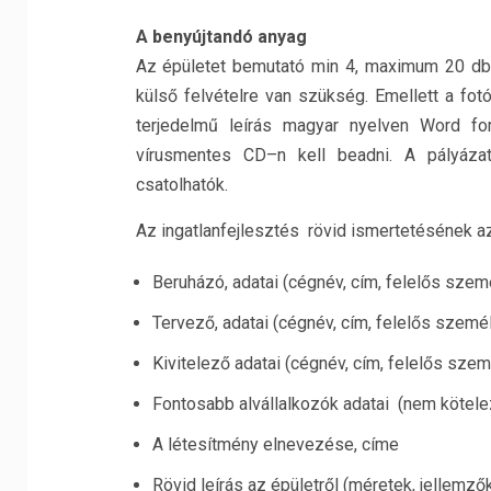
A benyújtandó anyag
Az épületet bemutató min 4, maximum 20 db 
külső felvételre van szükség. Emellett a fot
terjedelmű leírás magyar nyelven Word 
vírusmentes CD–n kell beadni. A pályázati
csatolhatók.
Az ingatlanfejlesztés rövid ismertetésének az 
Beruházó, adatai (cégnév, cím, felelős szem
Tervező, adatai (cégnév, cím, felelős szemé
Kivitelező adatai (cégnév, cím, felelős sze
Fontosabb alvállalkozók adatai (nem kötele
A létesítmény elnevezése, címe
Rövid leírás az épületről (méretek, jellemző