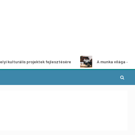
is projektek fejlesztésére
A munka világa – fotópályázat