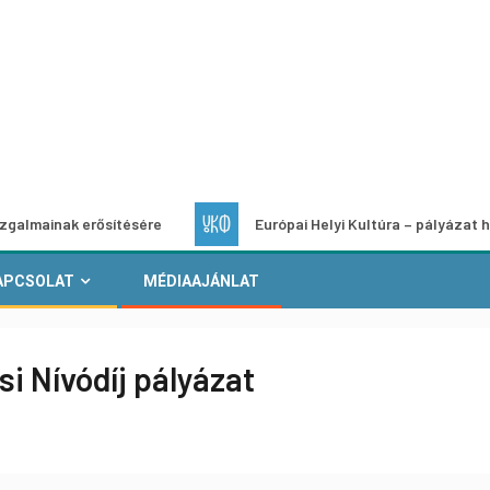
erősítésére
Európai Helyi Kultúra – pályázat helyi kulturál
APCSOLAT
MÉDIAAJÁNLAT
si Nívódíj pályázat