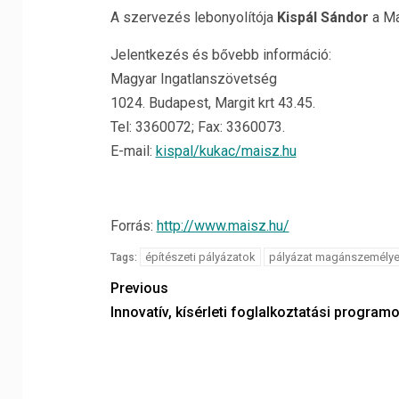
A szervezés lebonyolítója
Kispál Sándor
a Ma
Jelentkezés és bővebb információ:
Magyar Ingatlanszövetség
1024. Budapest, Margit krt 43.45.
Tel: 3360072; Fax: 3360073.
E-mail:
kispal/kukac/maisz.hu
Forrás:
http://www.maisz.hu/
építészeti pályázatok
pályázat magánszemély
Tags:
Previous
Innovatív, kísérleti foglalkoztatási progra