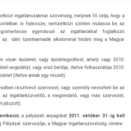
tközi ingatlanszakmai szövetség, melynek fő célja, hogy a
orlatban is fejlessze, nemzetközi szinten mutassa be az
egismertesse egymással az ingatlanokkal foglalkozó
az idén tizenharmadik alkalommal hirdeti meg a Magyar
n olyan épületet, vagy épületegyüttest, amely vagy 2010.
eli engedélyt, vagy első bérlője, illetve felhasználója 2010.
letet (illetve annak egy részét).
sztésében résztvevő szervezet, vagy személy nevezheti be az
ő, az ingatlanközvetítő, a megrendelő, vagy más szervezet,
 játszott).
lentkezni
, a pályázati anyagokat
2011. október 31.-ig kell
íj Pályázat szervezője, a Magyar Ingatlanszövetség címére.