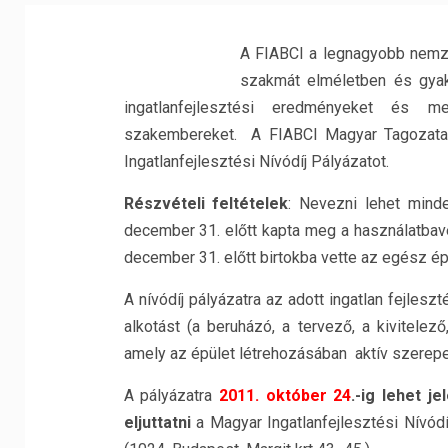
A FIABCI a legnagyobb nemze
szakmát elméletben és gyak
ingatlanfejlesztési eredményeket és m
szakembereket. A FIABCI Magyar Tagozata 
Ingatlanfejlesztési Nívódíj Pályázatot.
Részvételi feltételek
: Nevezni lehet minde
december 31. előtt kapta meg a használatbavét
december 31. előtt birtokba vette az egész épü
A nívódíj pályázatra az adott ingatlan fejle
alkotást (a beruházó, a tervező, a kivitelez
amely az épület létrehozásában aktív szerepet
A pályázatra
2011. október 24
.-ig lehet je
eljuttatni
a Magyar Ingatlanfejlesztési Nívód