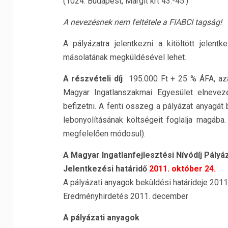
(1024. Budapest, Margit krt 43.-45.)
A nevezésnek nem feltétele a FIABCI tagság!
A pályázatra jelentkezni a kitöltött jelentk
másolatának megküldésével lehet.
A részvételi díj
195.000 Ft + 25 % ÁFA, aza
Magyar Ingatlanszakmai Egyesület elnev
befizetni. A fenti összeg a pályázat anyagá
lebonyolításának költségeit foglalja magáb
megfelelően módosul).
A Magyar Ingatlanfejlesztési Nívódíj Pály
Jelentkezési határidő
2011. október 24.
A pályázati anyagok beküldési határideje 2011
Eredményhirdetés 2011. december
A pályázati anyagok