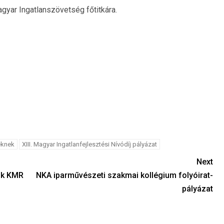
gyar Ingatlanszövetség főtitkára.
eknek
XIII. Magyar Ingatlanfejlesztési Nívódíj pályázat
Next
mok KMR
NKA iparművészeti szakmai kollégium folyóirat-
pályázat