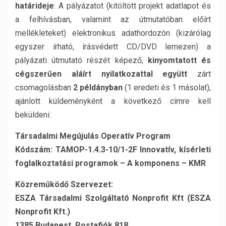
határideje
: A pályázatot (kitöltött projekt adatlapot és
a felhívásban, valamint az útmutatóban előírt
mellékleteket) elektronikus adathordozón (kizárólag
egyszer írható, írásvédett CD/DVD lemezen) a
pályázati útmutató részét képező,
kinyomtatott és
cégszerűen aláírt nyilatkozattal együtt
zárt
csomagolásban
2 példányban
(1 eredeti és 1 másolat),
ajánlott küldeményként a következő címre kell
beküldeni:
Társadalmi Megújulás Operatív Program
Kódszám: TAMOP-1.4.3-10/1-2F Innovatív, kísérleti
foglalkoztatási programok – A komponens – KMR
Közreműködő Szervezet:
ESZA Társadalmi Szolgáltató Nonprofit Kft (ESZA
Nonprofit Kft.)
1385 Budapest, Postafiók 818.