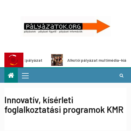
 ötletpályázat
Alkotói pályázat multimédia-kiállításhoz
Innovatív, kísérleti
foglalkoztatási programok KMR