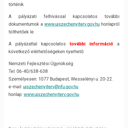
történik.
A pályázati felhívással kapcsolatos további
dokumentumok a
www.ujszechenyiterv.gov.hu
honlapról
tölthetőek le.
A pályázattal kapcsolatos
további információ
a
következő elérhetőségeken nyerhető:
Nemzeti Fejlesztési Ügynökség
Tel: 06-40/638-638
Személyesen: 1077 Budapest, Wesselényi u. 20-22.
e-mail:
ujszechenyiterv@nfu.gov.hu
honlap:
www.ujszechenyiterv.gov.hu