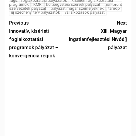
foglakoztatási pályázatok
kísérleti foglalkoztatási
Tags:
programok
KMR
költségvetési szervek pályázat
non-profit
szervezetek pályázat
pályázat magánszemélyeknek
támop
új széchenyi terv pályázatok
vállalkozások pályázat
Previous
Next
Innovatív, kísérleti
XIII. Magyar
foglalkoztatási
Ingatlanfejlesztési Nívódíj
programok pályázat –
pályázat
konvergencia régiók