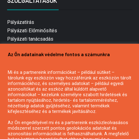
SZOLGÁLTATÁSOK
Pályázatírás
Pályázati Előminősítés
Pályázati tanácsadás
Pályázatírás vállalkozásoknak
Az Ön adatainak védelme fontos a számunkra
Mezőgazdasági pályázatírás
Pályázatírás magánszemélyeknek
Mi és a partnereink információkat – például sütiket –
Pályázatírás civil szervezeteknek
tárolunk egy eszközön vagy hozzáférünk az eszközön tárolt
Pályázatírás önkormányzatoknak
információkhoz, és személyes adatokat – például egyedi
azonosítókat és az eszköz által küldött alapvető
Pályázatfigyelés
információkat – kezelünk személyre szabott hirdetések és
Specifikus pályázatfigyelés vagy hírlevél
tartalom nyújtásához, hirdetés- és tartalomméréshez,
nézettségi adatok gyűjtéséhez, valamint termékek
kifejlesztéséhez és a termékek javításához.
PÁLYÁZATFIGYELŐ
Az Ön engedélyével mi és a partnereink eszközleolvasásos
módszerrel szerzett pontos geolokációs adatokat és
azonosítási információkat is felhasználhatunk. A megfelelő