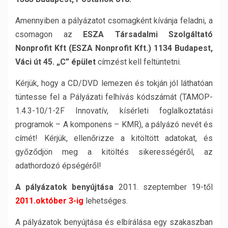
Amennyiben a pályázatot csomagként kívánja feladni, a
csomagon az
ESZA Társadalmi Szolgáltató
Nonprofit Kft (ESZA Nonprofit Kft.) 1134 Budapest,
Váci út 45. „C” épület
címzést kell feltüntetni.
Kérjük, hogy a CD/DVD lemezen és tokján jól láthatóan
tüntesse fel a Pályázati felhívás kódszámát (TAMOP-
1.4.3-10/1-2F Innovatív, kísérleti foglalkoztatási
programok – A komponens – KMR), a pályázó nevét és
címét! Kérjük, ellenőrizze a kitöltött adatokat, és
győződjön meg a kitöltés sikerességéről, az
adathordozó épségéről!
A pályázatok benyújtása
2011. szeptember 19-től
2011.október 3-ig
lehetséges.
A pályázatok benyújtása és elbírálása egy szakaszban