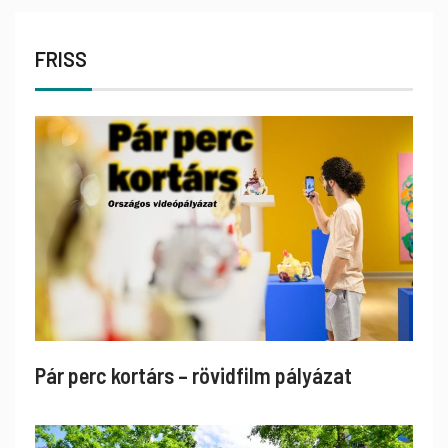
FRISS
Pár perc kortárs – rövidfilm pályázat