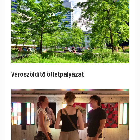
Városzöldítő ötletpályázat