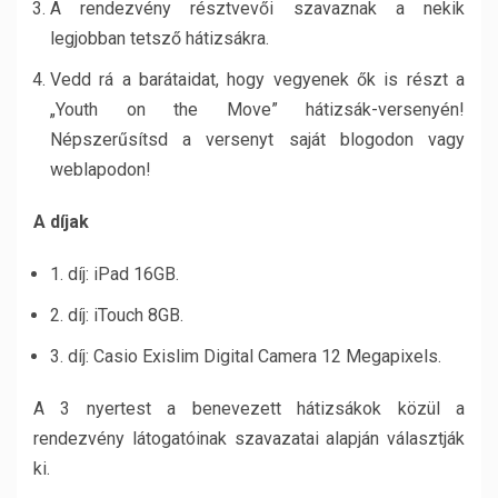
A rendezvény résztvevői szavaznak a nekik
legjobban tetsző hátizsákra.
Vedd rá a barátaidat, hogy vegyenek ők is részt a
„Youth on the Move” hátizsák-versenyén!
Népszerűsítsd a versenyt saját blogodon vagy
weblapodon!
A díjak
1. díj: iPad 16GB.
2. díj: iTouch 8GB.
3. díj: Casio Exislim Digital Camera 12 Megapixels.
A 3 nyertest a benevezett hátizsákok közül a
rendezvény látogatóinak szavazatai alapján választják
ki.