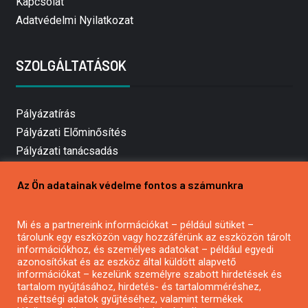
Kapcsolat
Adatvédelmi Nyilatkozat
SZOLGÁLTATÁSOK
Pályázatírás
Pályázati Előminősítés
Pályázati tanácsadás
Pályázatírás vállalkozásoknak
Az Ön adatainak védelme fontos a számunkra
Mezőgazdasági pályázatírás
Pályázatírás magánszemélyeknek
Mi és a partnereink információkat – például sütiket –
Pályázatírás civil szervezeteknek
tárolunk egy eszközön vagy hozzáférünk az eszközön tárolt
Pályázatírás önkormányzatoknak
információkhoz, és személyes adatokat – például egyedi
azonosítókat és az eszköz által küldött alapvető
Pályázatfigyelés
információkat – kezelünk személyre szabott hirdetések és
Specifikus pályázatfigyelés vagy hírlevél
tartalom nyújtásához, hirdetés- és tartalomméréshez,
nézettségi adatok gyűjtéséhez, valamint termékek