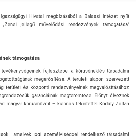
Igazságügyi Hivatal megbízásából a Balassi Intézet nyílt
a „Zenei jellegű művelődési rendezvények támogatása”
gének támogatása
 tevékenységeinek fejlesztése, a kóruséneklés társadalmi
ogatottságának megerősítése. A területi alapon szervezett
ság területi és központi rendezvényeinek megvalósításához
grendezésük garanciáinak megteremtése. Előnyt élveznek
ad magyar kórusműveit – különös tekintettel Kodály Zoltán
rusok amelyek jogi személyiséggel rendelkező társadalmi