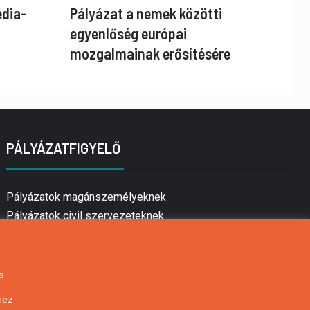
édia-
Pályázat a nemek közötti
egyenlőség európai
mozgalmainak erősítésére
PÁLYÁZATFIGYELŐ
Pályázatok magánszemélyeknek
Pályázatok civil szervezeteknek
Pályázatok vállalkozásoknak
Önkormányzati pályázatok
Mezőgazdasági pályázatok
s
Falusi turizmus pályázatok
hez
Napelem pályázatok