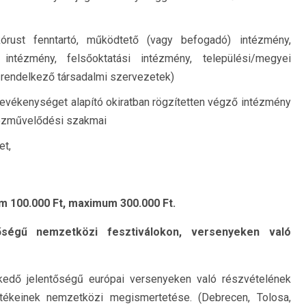
órust fenntartó, működtető (vagy befogadó) intézmény,
intézmény, felsőoktatási intézmény, települési/megyei
 rendelkező társadalmi szervezetek)
vékenységet alapító okiratban rögzítetten végző intézmény
 közművelődési szakmai
et,
 100.000 Ft, maximum 300.000 Ft.
őségű nemzetközi fesztiválokon, versenyeken való
kedő jelentőségű európai versenyeken való részvételének
ékeinek nemzetközi megismertetése. (Debrecen, Tolosa,