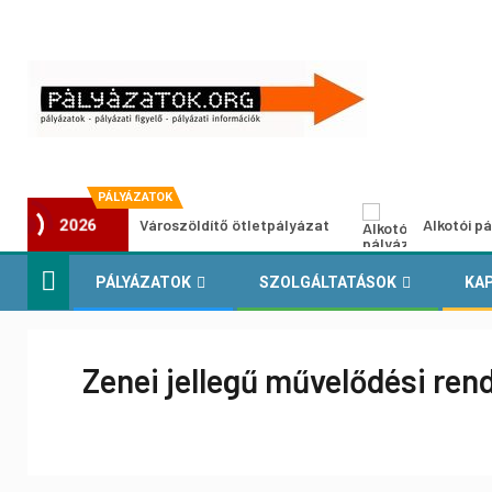
PÁLYÁZATOK
Városzöldítő ötletpályázat
Alkotói pályázat m
2026
PÁLYÁZATOK
SZOLGÁLTATÁSOK
KA
Zenei jellegű művelődési re