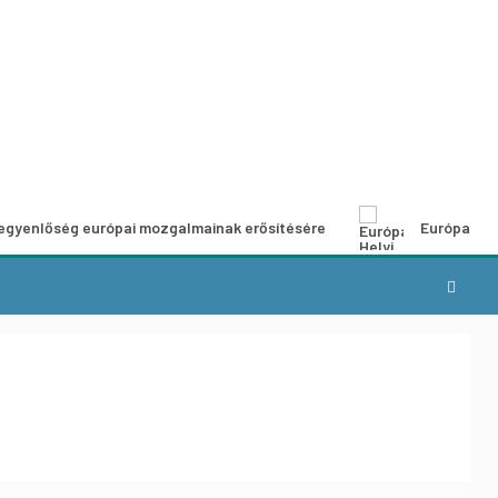
ég európai mozgalmainak erősítésére
Európai Helyi Kultúr