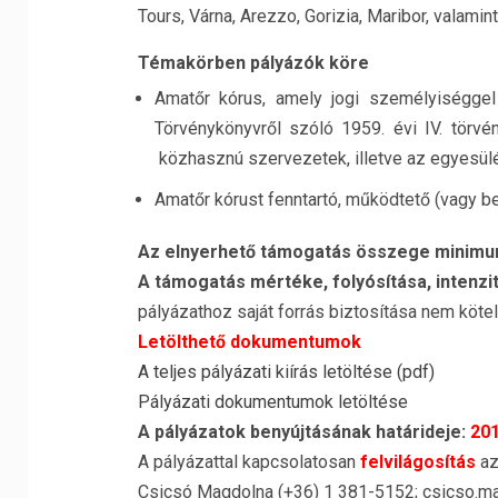
Tours, Várna, Arezzo, Gorizia, Maribor, valami
Témakörben pályázók köre
Amatőr kórus, amely jogi személyiséggel
Törvénykönyvről szóló 1959. évi IV. törvén
közhasznú szervezetek, illetve az egyesülés
Amatőr kórust fenntartó, működtető (vagy b
Az elnyerhető támogatás összege minimum
A támogatás mértéke, folyósítása, intenzi
pályázathoz saját forrás biztosítása nem köte
Letölthető dokumentumok
A teljes pályázati kiírás letöltése (pdf)
Pályázati dokumentumok letöltése
A pályázatok benyújtásának határideje:
201
A pályázattal kapcsolatosan
felvilágosítás
az
Csicsó Magdolna (+36) 1 381-5152; csicso.m