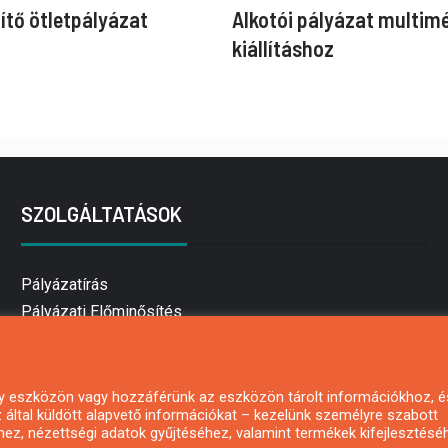
ítő ötletpályázat
Alkotói pályázat multim
kiállításhoz
SZOLGÁLTATÁSOK
Pályázatírás
Pályázati Előminősítés
Pályázati tanácsadás
Pályázatírás vállalkozásoknak
Mezőgazdasági pályázatírás
 egy eszközön vagy hozzáférünk az eszközön tárolt információkhoz, é
által küldött alapvető információkat – kezelünk személyre szabott
Pályázatírás magánszemélyeknek
hez, nézettségi adatok gyűjtéséhez, valamint termékek kifejlesztésé
Pályázatírás civil szervezeteknek