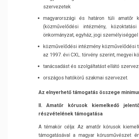
szervezetek
magyarországi és határon túli amatőr k
(közművelődési intézmény, közoktatási 
önkormányzat, egyház, jogi személyiséggel
közművelődési intézmény közművelődési te
az 1997. évi CXL. törvény szerint, megyei
tanácsadást és szolgáltatást ellátó szervez
országos hatókörű szakmai szervezet.
Az elnyerhető támogatás összege minimum
II. Amatőr kórusok kiemelkedő jelent
részvételének támogatása
A témakör célja: Az amatőr kórusok kiemel
támogatásával a magyar kórusművészet ért