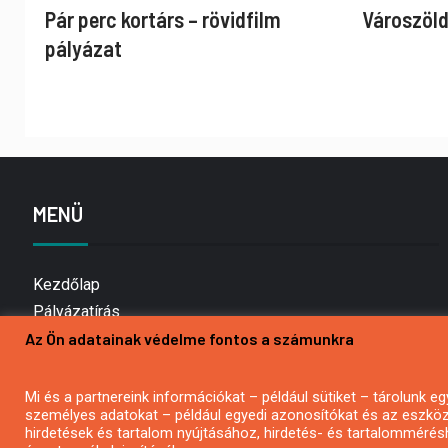
Pár perc kortárs – rövidfilm
Városzöld
pályázat
MENÜ
Kezdőlap
Pályázatírás
Az Ön adatainak védelme fontos a számunkra
Bemutatkozás
Médiaajánlat
Hírlevél feliratkozás
Mi és a partnereink információkat – például sütiket – tárolunk
személyes adatokat – például egyedi azonosítókat és az eszköz 
Impresszum
hirdetések és tartalom nyújtásához, hirdetés- és tartalommérés
Kapcsolat