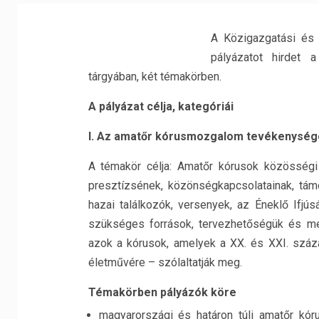
A Közigazgatási és 
pályázatot hirdet 
tárgyában, két témakörben.
A pályázat célja, kategóriái
I. Az amatőr kórusmozgalom tevékenysé
A témakör célja: Amatőr kórusok közösségi
presztízsének, közönségkapcsolatainak, tám
hazai találkozók, versenyek, az Éneklő Ifjú
szükséges források, tervezhetőségük és me
azok a kórusok, amelyek a XX. és XXI. száz
életművére – szólaltatják meg.
Témakörben pályázók köre
magyarországi és határon túli amatőr kó