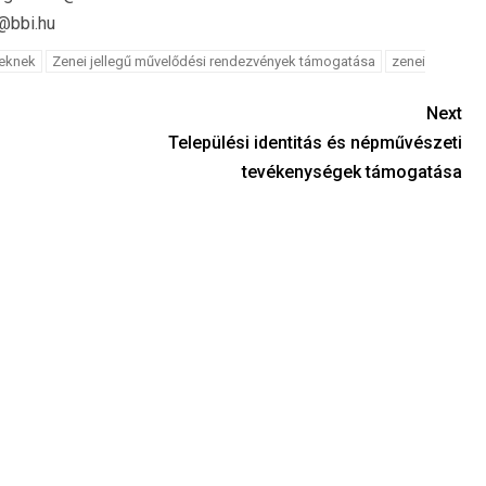
h@bbi.hu
teknek
Zenei jellegű művelődési rendezvények támogatása
zenei
Next
Települési identitás és népművészeti
tevékenységek támogatása