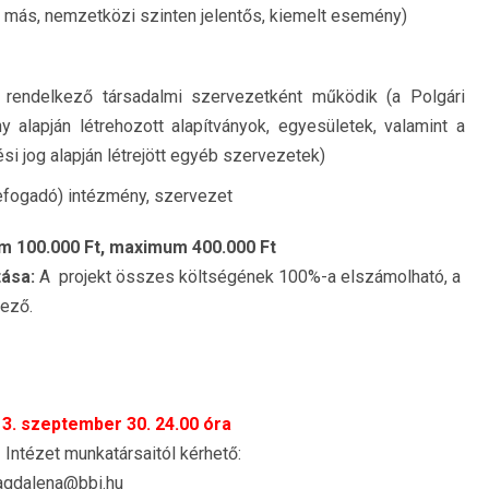
nt más, nemzetközi szinten jelentős, kiemelt esemény)
 rendelkező társadalmi szervezetként működik (a Polgári
y alapján létrehozott alapítványok, egyesületek, valamint a
i jog alapján létrejött egyéb szervezetek)
efogadó) intézmény, szervezet
 100.000 Ft, maximum 400.000 Ft
tása:
A projekt összes költségének 100%-a elszámolható, a
lező.
3. szeptember 30. 24.00 óra
 Intézet munkatársaitól kérhető:
agdalena@bbi.hu