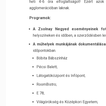
heti 4-6 óra elfoglaltságot! Ezért azok
agglomerációban laknak.
Programok:
A Zsolnay Negyed eseményeinek fo
helyszíneken és időben, a szerződésben leír
A műhelyek munkájának dokumentálás
időpontokban.
Bóbita Bábszínház
Pécsi Balett;
Látogatóközpont és Infópont;
RoomBistro;
E 78;
Világörökség és Középkori Egyetem;