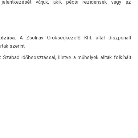
 jelentkezését várjuk, akik pécsi rezidensek vagy az
tózása:
A Zsolnay Örökségkezelő Kht. által diszponált
tak szerint.
a:
Szabad időbeosztással, illetve a műhelyek álltak felkínált