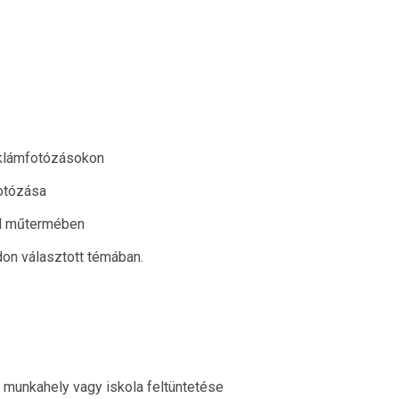
eklámfotózásokon
otózása
ed műtermében
on választott témában.
i munkahely vagy iskola feltüntetése