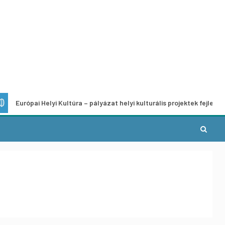
i Helyi Kultúra – pályázat helyi kulturális projektek fejlesztésére