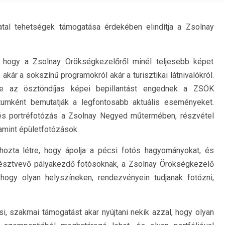
tal tehetségek támogatása érdekében elindítja a Zsolnay
, hogy a Zsolnay Örökségkezelőről minél teljesebb képet
kár a sokszínű programokról akár a turisztikai látnivalókról.
ve az ösztöndíjas képei bepillantást engednek a ZSÖK
umként bemutatják a legfontosabb aktuális eseményeket.
 és portréfotózás a Zsolnay Negyed műtermében, részvétel
amint épületfotózások.
hozta létre, hogy ápolja a pécsi fotós hagyományokat, és
résztvevő pályakezdő fotósoknak, a Zsolnay Örökségkezelő
 hogy olyan helyszíneken, rendezvényein tudjanak fotózni,
, szakmai támogatást akar nyújtani nekik azzal, hogy olyan