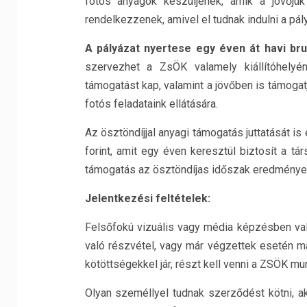
fotós anyagok készüljenek, amik a jövőjük
rendelkezzenek, amivel el tudnak indulni a pál
A pályázat nyertese egy éven át havi bru
szervezhet a ZsÖK valamely kiállítóhelyé
támogatást kap, valamint a jövőben is támogat
fotós feladataink ellátására.
Az ösztöndíjjal anyagi támogatás juttatását is
forint, amit egy éven keresztül biztosít a t
támogatás az ösztöndíjas időszak eredményei
Jelentkezési feltételek:
Felsőfokú vizuális vagy média képzésben val
való részvétel, vagy már végzettek esetén 
kötöttségekkel jár, részt kell venni a ZSÖK m
Olyan személlyel tudnak szerződést kötni, aki