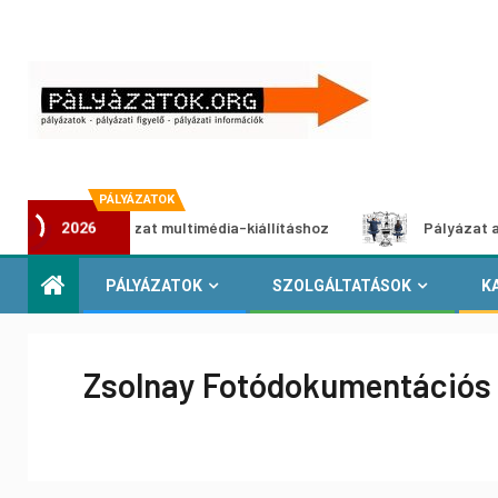
PÁLYÁZATOK
ói pályázat multimédia-kiállításhoz
Pályázat a nemek köz
2026
PÁLYÁZATOK
SZOLGÁLTATÁSOK
K
Zsolnay Fotódokumentációs 