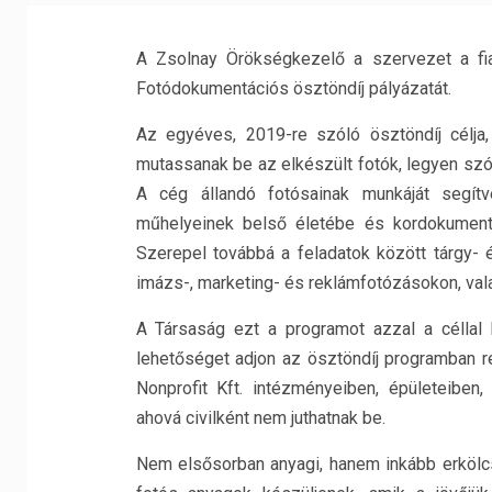
A Zsolnay Örökségkezelő a szervezet a fia
Fotódokumentációs ösztöndíj pályázatát.
Az egyéves, 2019-re szóló ösztöndíj célja
mutassanak be az elkészült fotók, legyen szó a
A cég állandó fotósainak munkáját segít
műhelyeinek belső életébe és kordokument
Szerepel továbbá a feladatok között tárgy-
imázs-, marketing- és reklámfotózásokon, val
A Társaság ezt a programot azzal a céllal 
lehetőséget adjon az ösztöndíj programban 
Nonprofit Kft. intézményeiben, épületeiben,
ahová civilként nem juthatnak be.
Nem elsősorban anyagi, hanem inkább erkölcsi