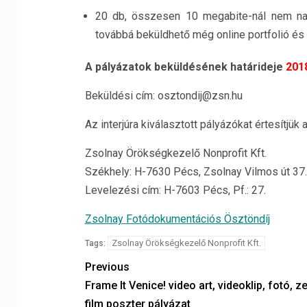
20 db, összesen 10 megabite-nál nem na
továbbá beküldhető még online portfolió és 
A pályázatok beküldésének határideje
201
Beküldési cím: osztondij@zsn.hu
Az interjúra kiválasztott pályázókat értesítjük
Zsolnay Örökségkezelő Nonprofit Kft.
Székhely: H-7630 Pécs, Zsolnay Vilmos út 37.
Levelezési cím: H-7603 Pécs, Pf.: 27.
Zsolnay Fotódokumentációs Ösztöndíj
Zsolnay Örökségkezelő Nonprofit Kft.
Tags:
Previous
Frame It Venice! video art, videoklip, fotó, z
film poszter pályázat