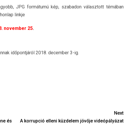
gyobb, JPG formátumú kép, szabadon választott témában
honlap linkje
8. november 25
.
 annak időpontjáról 2018. december 3-ig.
Next
ene és
A korrupció elleni küzdelem jövője videópályázat