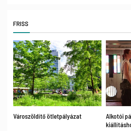
FRISS
Városzöldítő ötletpályázat
Alkotói p
kiállításh