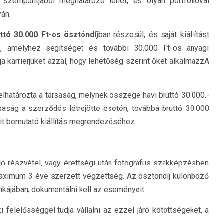
 szempontjából meghatározó lehet, és olyan portfólióval
yán.
ttó 30.000 Ft-os ösztöndíj
ban részesül, és saját kiállítást
n, amelyhez segítséget és további 30.000 Ft-os anyagi
ja karrierjüket azzal, hogy lehetőség szerint őket alkalmazzA
 elhatározta a társaság, melynek összege havi bruttó 30.000.-
ársaság a szerződés létrejötte esetén, továbbá bruttó 30.000
t bemutató kiállítás megrendezéséhez.
ó részvétel, vagy érettségi után fotográfus szakképzésben
maximum 3 éve szerzett végzettség. Az ösztöndíj különböző
unkájában, dokumentálni kell az eseményeit.
 felelősséggel tudja vállalni az ezzel járó kötöttségeket, a