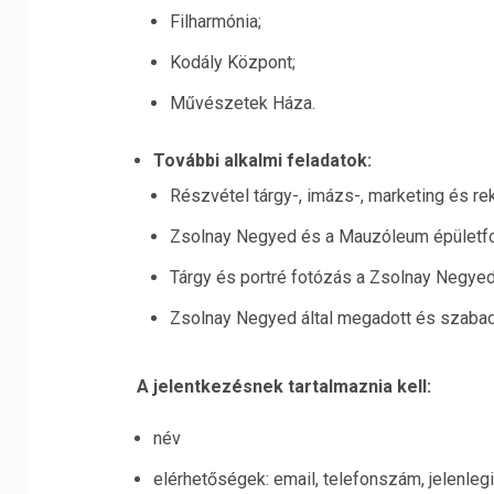
Filharmónia;
Kodály Központ;
Művészetek Háza.
További alkalmi feladatok:
Részvétel tárgy-, imázs-, marketing és r
Zsolnay Negyed és a Mauzóleum épületf
Tárgy és portré fotózás a Zsolnay Negy
Zsolnay Negyed által megadott és szabad
A jelentkezésnek tartalmaznia kell:
név
elérhetőségek: email, telefonszám, jelenleg