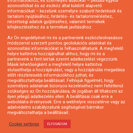
információkhoz, és személyes adatokat – például egyedi
azonosítókat és az eszköz által küldött alapvető
Pályázatfigyelés
információkat – kezelünk személyre szabott hirdetések és
Specifikus pályázatfigyelés vagy hírlevél
tartalom nyújtásához, hirdetés- és tartalomméréshez,
nézettségi adatok gyűjtéséhez, valamint termékek
kifejlesztéséhez és a termékek javításához.
PÁLYÁZATFIGYELŐ
Az Ön engedélyével mi és a partnereink eszközleolvasásos
módszerrel szerzett pontos geolokációs adatokat és
azonosítási információkat is felhasználhatunk. A megfelelő
helyre kattintva hozzájárulhat ahhoz, hogy mi és a
Pályázatok magánszemélyeknek
partnereink a fent leírtak szerint adatkezelést végezzünk.
Pályázatok civil szervezeteknek
Másik lehetőségként a megfelelő helyre kattintva
elutasíthatja a hozzájárulást, vagy a hozzájárulás megadása
Pályázatok vállalkozásoknak
előtt részletesebb információkhoz juthat, és
Önkormányzati pályázatok
megváltoztathatja beállításait. Felhívjuk figyelmét, hogy
személyes adatainak bizonyos kezeléséhez nem feltétlenül
Mezőgazdasági pályázatok
szükséges az Ön hozzájárulása, de jogában áll tiltakozni az
Falusi turizmus pályázatok
ilyen jellegű adatkezelés ellen. A beállításai csak erre a
weboldalra érvényesek. Erre a webhelyre visszatérve vagy az
Napelem pályázatok
adatvédelmi szabályzatunk segítségével bármikor
GINOP pályázatok
megváltoztathatja a beállításait..
Cookie settings
ELFOGADOM
Copyright © All rights reserved.