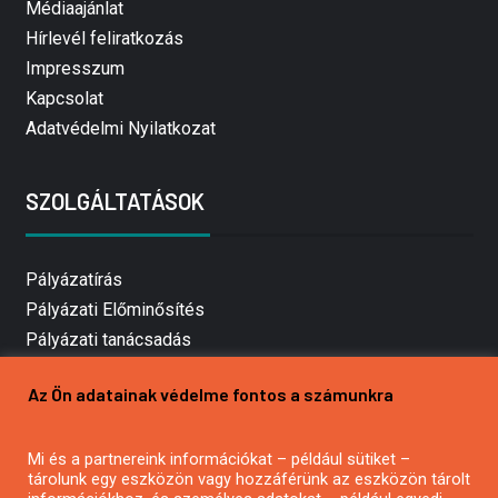
Médiaajánlat
Hírlevél feliratkozás
Impresszum
Kapcsolat
Adatvédelmi Nyilatkozat
SZOLGÁLTATÁSOK
Pályázatírás
Pályázati Előminősítés
Pályázati tanácsadás
Pályázatírás vállalkozásoknak
Az Ön adatainak védelme fontos a számunkra
Mezőgazdasági pályázatírás
Pályázatírás magánszemélyeknek
Mi és a partnereink információkat – például sütiket –
Pályázatírás civil szervezeteknek
tárolunk egy eszközön vagy hozzáférünk az eszközön tárolt
Pályázatírás önkormányzatoknak