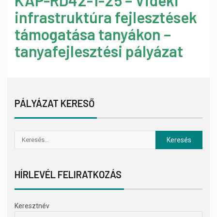
KAP-RD42-1-25 – Vidéki
infrastruktúra fejlesztések
támogatása tanyákon –
tanyafejlesztési pályázat
PÁLYÁZAT KERESŐ
HÍRLEVÉL FELIRATKOZÁS
Keresztnév