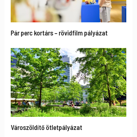
Pár perc kortárs – rövidfilm pályázat
Városzöldítő ötletpályázat