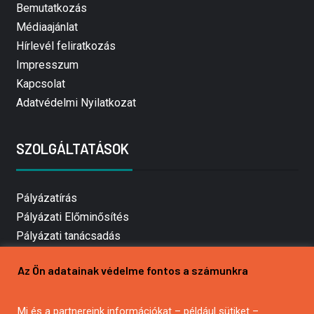
Bemutatkozás
Médiaajánlat
Hírlevél feliratkozás
Impresszum
Kapcsolat
Adatvédelmi Nyilatkozat
SZOLGÁLTATÁSOK
Pályázatírás
Pályázati Előminősítés
Pályázati tanácsadás
Pályázatírás vállalkozásoknak
Az Ön adatainak védelme fontos a számunkra
Mezőgazdasági pályázatírás
Pályázatírás magánszemélyeknek
Pályázatírás civil szervezeteknek
Mi és a partnereink információkat – például sütiket –