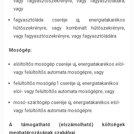
vagy fagyasztószekrényre, vagy fagyasztóládára,
vagy
fagyasztóláda cseréje új, energiatakarékos
hűtőszekrényre, vagy kombinált hűtőszekrényre,
vagy fagyasztószekrényre, vagy fagyasztóládára.
Mosógép:
elöltöltős mosógép cseréje új, energiatakarékos elöl-
vagy felültöltős automata mosógépre, vagy
felültöltős mosógép1 cseréje új, energiatakarékos
elöl- vagy felültöltős automata mosógépre, vagy
mosó-szárítógép cseréje új, energiatakarékos elöl-
vagy felültöltős automata mosógépre.
A támogatható (elszámolható) költségek
meghatározásának szabályai