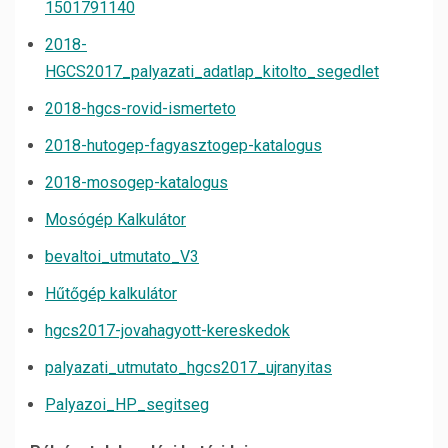
1501791140
2018-
HGCS2017_palyazati_adatlap_kitolto_segedlet
2018-hgcs-rovid-ismerteto
2018-hutogep-fagyasztogep-katalogus
2018-mosogep-katalogus
Mosógép Kalkulátor
bevaltoi_utmutato_V3
Hűtőgép kalkulátor
hgcs2017-jovahagyott-kereskedok
palyazati_utmutato_hgcs2017_ujranyitas
Palyazoi_HP_segitseg