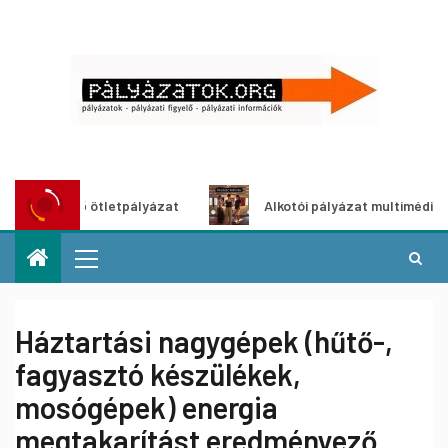
tő ötletpályázat
Alkotói pályázat multimédia-kiállításho
Háztartási nagygépek (hűtő-,
fagyasztó készülékek,
mosógépek) energia
megtakarítást eredményező