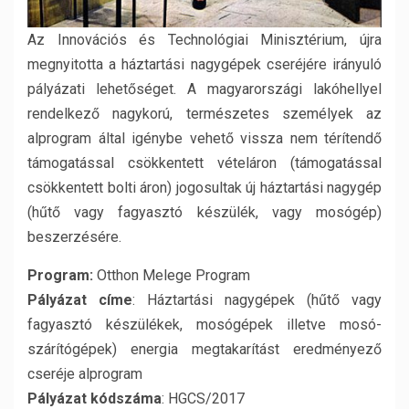
Az Innovációs és Technológiai Minisztérium, újra
megnyitotta a háztartási nagygépek cseréjére irányuló
pályázati lehetőséget. A magyarországi lakóhellyel
rendelkező nagykorú, természetes személyek az
alprogram által igénybe vehető vissza nem térítendő
támogatással csökkentett vételáron (támogatással
csökkentett bolti áron) jogosultak új háztartási nagygép
(hűtő vagy fagyasztó készülék, vagy mosógép)
beszerzésére.
Program:
Otthon Melege Program
Pályázat címe
: Háztartási nagygépek (hűtő vagy
fagyasztó készülékek, mosógépek illetve mosó-
szárítógépek) energia megtakarítást eredményező
cseréje alprogram
Pályázat kódszáma
: HGCS/2017