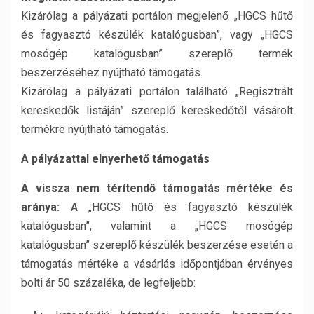
Kizárólag a pályázati portálon megjelenő „HGCS hűtő
és fagyasztó készülék katalógusban”, vagy „HGCS
mosógép katalógusban” szereplő termék
beszerzéséhez nyújtható támogatás.
Kizárólag a pályázati portálon található „Regisztrált
kereskedők listáján” szereplő kereskedőtől vásárolt
termékre nyújtható támogatás.
A pályázattal elnyerhető támogatás
A vissza nem térítendő támogatás mértéke és
aránya:
A „HGCS hűtő és fagyasztó készülék
katalógusban”, valamint a „HGCS mosógép
katalógusban” szereplő készülék beszerzése esetén a
támogatás mértéke a vásárlás időpontjában érvényes
bolti ár 50 százaléka, de legfeljebb: