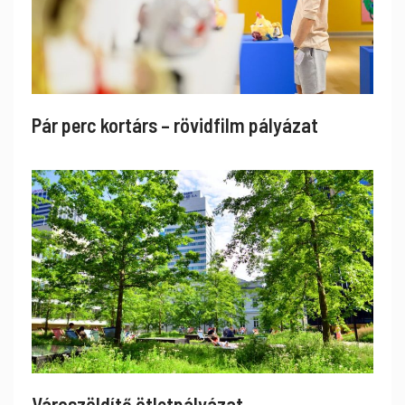
Pár perc kortárs – rövidfilm pályázat
Városzöldítő ötletpályázat