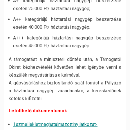
A+ kategóriájú háztartási nagygép beszerzése
esetén 25.000 Ft/ háztartási nagygép;
A++ kategóriájú háztartási nagygép beszerzése
esetén 40.000 Ft/ háztartási nagygép;
A+++ kategóriájú háztartási nagygép beszerzése
esetén 45.000 Ft/ háztartási nagygép.
A támogatást a miniszteri döntés után, a Támogatói
Okirat kézhezvételét követően lehet igénybe venni a
készülék megvásárlása alkalmával.
A gépvásárláshoz biztosítandó saját forrást a Pályázó
a háztartási nagygép vásárlásakor, a kereskedőnek
köteles kifizetni.
Letölthető dokumentumok
1szmellekletmeghatalmazottinyilatkozat-