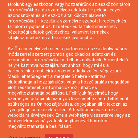
tárolunk egy eszközön vagy hozzáférünk az eszközön tárolt
Pályázatírás önkormányzatoknak
információkhoz, és személyes adatokat – például egyedi
Pályázatfigyelés
azonosítókat és az eszköz által küldött alapvető
információkat – kezelünk személyre szabott hirdetések és
Specifikus pályázatfigyelés vagy hírlevél
tartalom nyújtásához, hirdetés- és tartalomméréshez,
nézettségi adatok gyűjtéséhez, valamint termékek
kifejlesztéséhez és a termékek javításához.
PÁLYÁZATFIGYELŐ
Az Ön engedélyével mi és a partnereink eszközleolvasásos
módszerrel szerzett pontos geolokációs adatokat és
azonosítási információkat is felhasználhatunk. A megfelelő
helyre kattintva hozzájárulhat ahhoz, hogy mi és a
Pályázatok magánszemélyeknek
partnereink a fent leírtak szerint adatkezelést végezzünk.
Pályázatok civil szervezeteknek
Másik lehetőségként a megfelelő helyre kattintva
elutasíthatja a hozzájárulást, vagy a hozzájárulás megadása
Pályázatok vállalkozásoknak
előtt részletesebb információkhoz juthat, és
Önkormányzati pályázatok
megváltoztathatja beállításait. Felhívjuk figyelmét, hogy
személyes adatainak bizonyos kezeléséhez nem feltétlenül
Mezőgazdasági pályázatok
szükséges az Ön hozzájárulása, de jogában áll tiltakozni az
Falusi turizmus pályázatok
ilyen jellegű adatkezelés ellen. A beállításai csak erre a
weboldalra érvényesek. Erre a webhelyre visszatérve vagy az
Napelem pályázatok
adatvédelmi szabályzatunk segítségével bármikor
GINOP pályázatok
megváltoztathatja a beállításait..