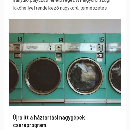
irányuló pályázati lehetőséget. A magyarországi
lakóhellyel rendelkező nagykorú, természetes...
Újra itt a háztartási nagygépek
csereprogram