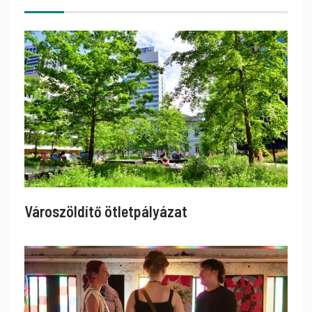
Városzöldítő ötletpályázat