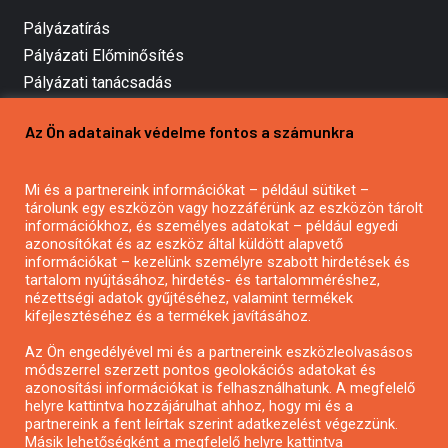
Pályázatírás
Pályázati Előminősítés
Pályázati tanácsadás
Pályázatírás vállalkozásoknak
Az Ön adatainak védelme fontos a számunkra
Mezőgazdasági pályázatírás
Pályázatírás magánszemélyeknek
Mi és a partnereink információkat – például sütiket –
Pályázatírás civil szervezeteknek
tárolunk egy eszközön vagy hozzáférünk az eszközön tárolt
Pályázatírás önkormányzatoknak
információkhoz, és személyes adatokat – például egyedi
azonosítókat és az eszköz által küldött alapvető
Pályázatfigyelés
információkat – kezelünk személyre szabott hirdetések és
Specifikus pályázatfigyelés vagy hírlevél
tartalom nyújtásához, hirdetés- és tartalomméréshez,
nézettségi adatok gyűjtéséhez, valamint termékek
kifejlesztéséhez és a termékek javításához.
PÁLYÁZATFIGYELŐ
Az Ön engedélyével mi és a partnereink eszközleolvasásos
módszerrel szerzett pontos geolokációs adatokat és
azonosítási információkat is felhasználhatunk. A megfelelő
helyre kattintva hozzájárulhat ahhoz, hogy mi és a
Pályázatok magánszemélyeknek
partnereink a fent leírtak szerint adatkezelést végezzünk.
Pályázatok civil szervezeteknek
Másik lehetőségként a megfelelő helyre kattintva