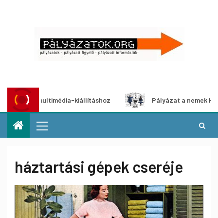
at multimédia-kiállításhoz
Pályázat a nemek közötti egye
háztartási gépek cseréje