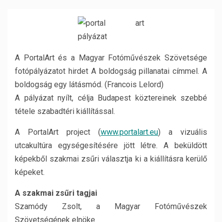
A PortalArt és a Magyar Fotóművészek Szövetsége
fotópályázatot hirdet A boldogság pillanatai címmel. A
boldogság egy látásmód. (Francois Lelord)
A pályázat nyílt, célja Budapest köztereinek szebbé
tétele szabadtéri kiállítással.
A PortalArt project (
www.portalart.eu
) a vizuális
utcakultúra egységesítésére jött létre. A beküldött
képekből szakmai zsűri választja ki a kiállításra kerülő
képeket.
A szakmai zsűri tagjai
Szamódy Zsolt, a Magyar Fotóművészek
Szövetségének elnöke