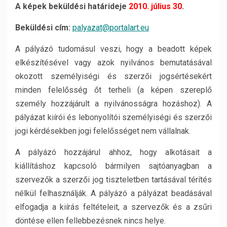
A képek beküldési határideje
2010. július 30
.
Beküldési cím:
palyazat@portalart.eu
A pályázó tudomásul veszi, hogy a beadott képek
elkészítésével vagy azok nyilvános bemutatásával
okozott személyiségi és szerzői jogsértésekért
minden felelősség őt terheli (a képen szereplő
személy hozzájárult a nyilvánosságra hozáshoz). A
pályázat kiírói és lebonyolítói személyiségi és szerzői
jogi kérdésekben jogi felelősséget nem vállalnak.
A pályázó hozzájárul ahhoz, hogy alkotásait a
kiállításhoz kapcsoló bármilyen sajtóanyagban a
szervezők a szerzői jog tiszteletben tartásával térítés
nélkül felhasználják. A pályázó a pályázat beadásával
elfogadja a kiírás feltételeit, a szervezők és a zsűri
döntése ellen fellebbezésnek nincs helye.