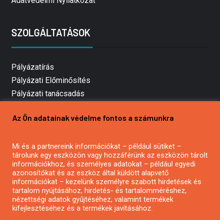
Adatvédelmi Nyilatkozat
SZOLGÁLTATÁSOK
Pályázatírás
Pályázati Előminősítés
Pályázati tanácsadás
Pályázatírás vállalkozásoknak
Az Ön adatainak védelme fontos a számunkra
Mezőgazdasági pályázatírás
Pályázatírás magánszemélyeknek
Mi és a partnereink információkat – például sütiket –
Pályázatírás civil szervezeteknek
tárolunk egy eszközön vagy hozzáférünk az eszközön tárolt
Pályázatírás önkormányzatoknak
információkhoz, és személyes adatokat – például egyedi
azonosítókat és az eszköz által küldött alapvető
Pályázatfigyelés
információkat – kezelünk személyre szabott hirdetések és
Specifikus pályázatfigyelés vagy hírlevél
tartalom nyújtásához, hirdetés- és tartalomméréshez,
nézettségi adatok gyűjtéséhez, valamint termékek
kifejlesztéséhez és a termékek javításához.
PÁLYÁZATFIGYELŐ