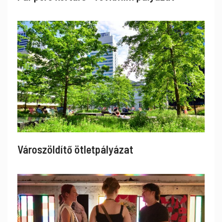
Városzöldítő ötletpályázat