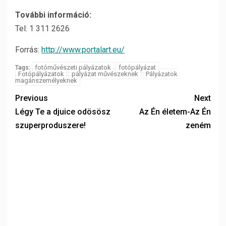
További információ:
Tel: 1 311 2626
Forrás:
http://www.portalart.eu/
fotóművészeti pályázatok
fotópályázat
Tags:
Fotópályázatok
pályázat művészeknek
Pályázatok
magánszemélyeknek
Previous
Next
Légy Te a djuice odösösz
Az Én életem-Az Én
szuperproduszere!
zeném