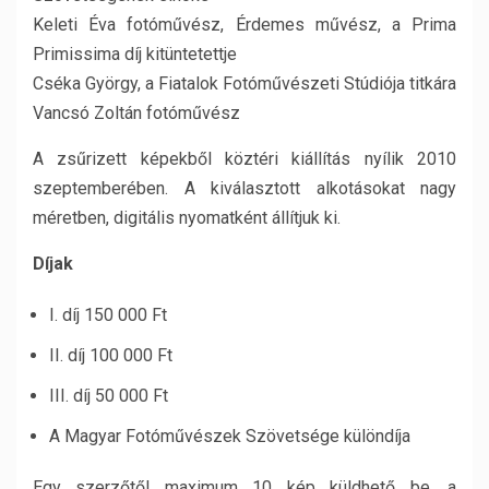
Keleti Éva fotóművész, Érdemes művész, a Prima
Primissima díj kitüntetettje
Cséka György, a Fiatalok Fotóművészeti Stúdiója titkára
Vancsó Zoltán fotóművész
A zsűrizett képekből köztéri kiállítás nyílik 2010
szeptemberében. A kiválasztott alkotásokat nagy
méretben, digitális nyomatként állítjuk ki.
Díjak
I. díj 150 000 Ft
II. díj 100 000 Ft
III. díj 50 000 Ft
A Magyar Fotóművészek Szövetsége különdíja
Egy szerzőtől maximum 10 kép küldhető be, a