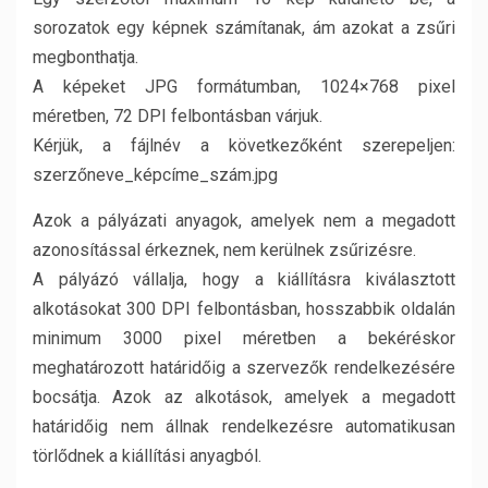
sorozatok egy képnek számítanak, ám azokat a zsűri
megbonthatja.
A képeket JPG formátumban, 1024×768 pixel
méretben, 72 DPI felbontásban várjuk.
Kérjük, a fájlnév a következőként szerepeljen:
szerzőneve_képcíme_szám.jpg
Azok a pályázati anyagok, amelyek nem a megadott
azonosítással érkeznek, nem kerülnek zsűrizésre.
A pályázó vállalja, hogy a kiállításra kiválasztott
alkotásokat 300 DPI felbontásban, hosszabbik oldalán
minimum 3000 pixel méretben a bekéréskor
meghatározott határidőig a szervezők rendelkezésére
bocsátja. Azok az alkotások, amelyek a megadott
határidőig nem állnak rendelkezésre automatikusan
törlődnek a kiállítási anyagból.