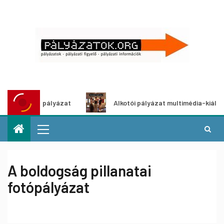
 ötletpályázat
Alkotói pályázat multimédia-kiállításhoz
A boldogság pillanatai
fotópályázat