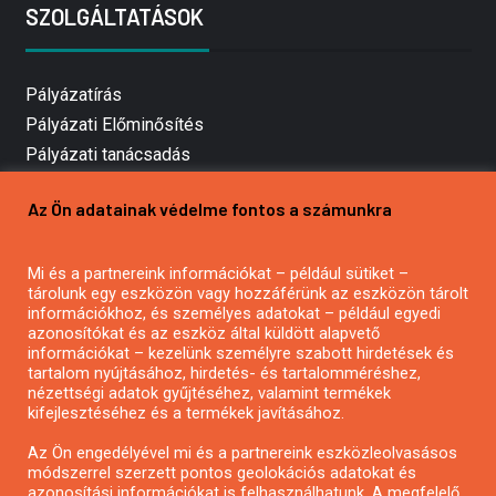
SZOLGÁLTATÁSOK
Pályázatírás
Pályázati Előminősítés
Pályázati tanácsadás
Pályázatírás vállalkozásoknak
Az Ön adatainak védelme fontos a számunkra
Mezőgazdasági pályázatírás
Pályázatírás magánszemélyeknek
Mi és a partnereink információkat – például sütiket –
Pályázatírás civil szervezeteknek
tárolunk egy eszközön vagy hozzáférünk az eszközön tárolt
Pályázatírás önkormányzatoknak
információkhoz, és személyes adatokat – például egyedi
azonosítókat és az eszköz által küldött alapvető
Pályázatfigyelés
információkat – kezelünk személyre szabott hirdetések és
Specifikus pályázatfigyelés vagy hírlevél
tartalom nyújtásához, hirdetés- és tartalomméréshez,
nézettségi adatok gyűjtéséhez, valamint termékek
kifejlesztéséhez és a termékek javításához.
PÁLYÁZATFIGYELŐ
Az Ön engedélyével mi és a partnereink eszközleolvasásos
módszerrel szerzett pontos geolokációs adatokat és
azonosítási információkat is felhasználhatunk. A megfelelő