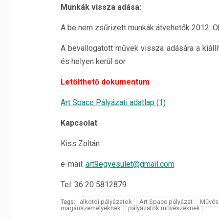
Munkák vissza adása:
A be nem zsűrizett munkák átvehetők 2012. Ok
A bevallogatott művek vissza adására a kiáll
és helyen kerül sor
Letölthető dokumentum
Art Space Pályázati adatlap (1)
Kapcsolat
Kiss Zoltán 
e-mail:
art9egyesulet@gmail.com
06
Tel: 36 20 5812879
alkotói pályázatok
Art Space pályázat
Művész
Tags:
magánszemélyeknek
pályázatok művészeknek