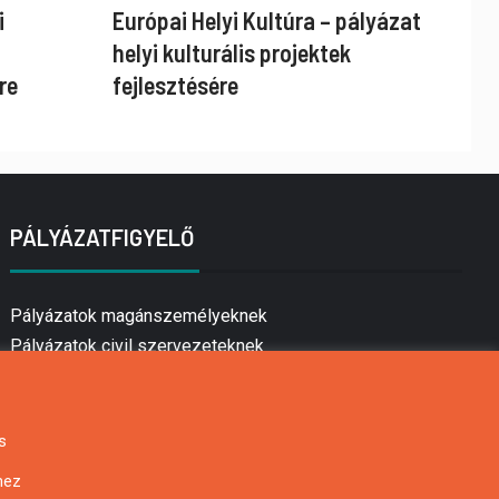
i
Európai Helyi Kultúra – pályázat
helyi kulturális projektek
re
fejlesztésére
PÁLYÁZATFIGYELŐ
Pályázatok magánszemélyeknek
Pályázatok civil szervezeteknek
Pályázatok vállalkozásoknak
Önkormányzati pályázatok
Mezőgazdasági pályázatok
s
Falusi turizmus pályázatok
hez
Napelem pályázatok