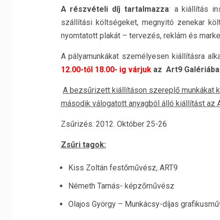
A részvételi díj tartalmazza
: a kiállítás i
szállítási költségeket, megnyitó zenekar köl
nyomtatott plakát – tervezés, reklám és market
A pályamunkákat személyesen kiállításra al
12.00-től 18.00- ig várjuk
az Art9 Galériáb
A bezsűrizett kiállításon szereplő munkákat 
második válogatott anyagból álló kiállítást az
Zsűrizés: 2012. Október 25-26
Zsűri tagok:
Kiss Zoltán festőművész, ART9
Németh Tamás- képzőművész
Olajos György – Munkácsy-díjas grafikusm