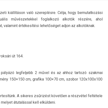
ti kiállításon való szereplésre. Célja, hogy bemutatkozási
zuális művészetekkel foglalkozó alkotók részére, ahol
t, valamint értékesítési lehetőséget adjon az alkotóknak.
oksári út 164.
 pályázó legfeljebb 2 művel és az ahhoz tartozó szakmai
estmény 150×150 cm, grafika 100×70 cm, szobor 120x100x100
rtesítünk. A sikeres zsűrizést követően a részvétel feltétele
melyet átutalással kell elküldeni.