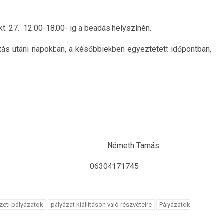
t. 27. 12.00-18.00- ig a beadás helyszínén.
ítás utáni napokban, a későbbiekben egyeztetett időpontban,
Németh Tamás
304171745
eti pályázatok
pályázat kiállításon való részvételre
Pályázatok