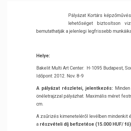
Pályázat Kortárs képzőművésze
lehetőséget biztosítson vi
bemutathatják a jelenlegi legfrissebb munkáika
Helye:
Bakelit Multi Art Center: H-1095 Budapest, Sor
Időpont: 2012. Nov. 8-9
A pályázat részletei, jelentkezés:
Minden
önéletrajzzal pályázhat. Maximális méret f
cm.
A zsűrizés kimeneteléről levélben mindenkit é
a
részvételi díj befizetése (15.000 HUF/ fő)