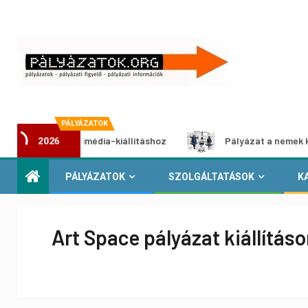
PÁLYÁZATOK
ázat multimédia-kiállításhoz
Pályázat a nemek közötti eg
2026
PÁLYÁZATOK
SZOLGÁLTATÁSOK
K
Art Space pályázat kiállításo