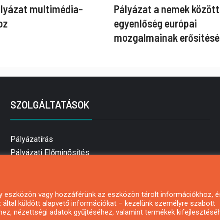
ályázat multimédia-
Pályázat a nemek között
oz
egyenlőség európai
mozgalmainak erősítésé
SZOLGÁLTATÁSOK
Pályázatírás
Pályázati Előminősítés
Pályázati tanácsadás
Pályázatírás vállalkozásoknak
Mezőgazdasági pályázatírás
 egy eszközön vagy hozzáférünk az eszközön tárolt információkhoz, é
által küldött alapvető információkat – kezelünk személyre szabott
Pályázatírás magánszemélyeknek
hez, nézettségi adatok gyűjtéséhez, valamint termékek kifejlesztésé
Pályázatírás civil szervezeteknek