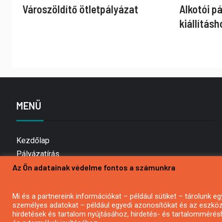
Városzöldítő ötletpályázat
Alkotói p
kiállításh
MENÜ
Kezdőlap
Pályázatírás
Az Ön adatainak védelme fontos a számunkra
Bemutatkozás
Médiaajánlat
Hírlevél feliratkozás
Mi és a partnereink információkat – például sütiket – tárolunk
személyes adatokat – például egyedi azonosítókat és az eszköz 
Impresszum
hirdetések és tartalom nyújtásához, hirdetés- és tartalommérés
Kapcsolat