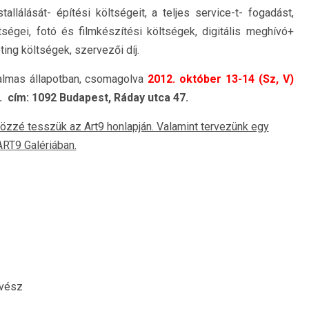
nstallálását- építési költségeit, a teljes service-t- fogadást,
tségei, fotó és filmkészítési költségek, digitális meghívó+
ing költségek, szervezői díj.
kalmas állapotban, csomagolva
2012.
október 13-14 (Sz, V)
a.
cím:
1092 Budapest, Ráday utca 47.
közzé tesszük az Art9 honlapján. Valamint tervezünk egy
 ART9 Galériában.
űvész