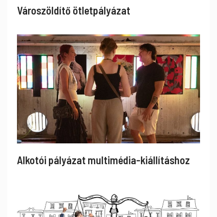
Városzöldítő ötletpályázat
Alkotói pályázat multimédia-kiállításhoz