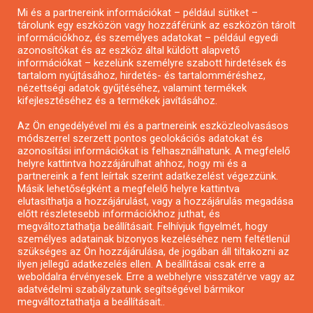
Mi és a partnereink információkat – például sütiket –
Pályázatírás civil szervezeteknek
tárolunk egy eszközön vagy hozzáférünk az eszközön tárolt
Pályázatírás önkormányzatoknak
információkhoz, és személyes adatokat – például egyedi
azonosítókat és az eszköz által küldött alapvető
Pályázatfigyelés
információkat – kezelünk személyre szabott hirdetések és
Specifikus pályázatfigyelés vagy hírlevél
tartalom nyújtásához, hirdetés- és tartalomméréshez,
nézettségi adatok gyűjtéséhez, valamint termékek
kifejlesztéséhez és a termékek javításához.
PÁLYÁZATFIGYELŐ
Az Ön engedélyével mi és a partnereink eszközleolvasásos
módszerrel szerzett pontos geolokációs adatokat és
azonosítási információkat is felhasználhatunk. A megfelelő
helyre kattintva hozzájárulhat ahhoz, hogy mi és a
Pályázatok magánszemélyeknek
partnereink a fent leírtak szerint adatkezelést végezzünk.
Pályázatok civil szervezeteknek
Másik lehetőségként a megfelelő helyre kattintva
elutasíthatja a hozzájárulást, vagy a hozzájárulás megadása
Pályázatok vállalkozásoknak
előtt részletesebb információkhoz juthat, és
Önkormányzati pályázatok
megváltoztathatja beállításait. Felhívjuk figyelmét, hogy
személyes adatainak bizonyos kezeléséhez nem feltétlenül
Mezőgazdasági pályázatok
szükséges az Ön hozzájárulása, de jogában áll tiltakozni az
Falusi turizmus pályázatok
ilyen jellegű adatkezelés ellen. A beállításai csak erre a
weboldalra érvényesek. Erre a webhelyre visszatérve vagy az
Napelem pályázatok
adatvédelmi szabályzatunk segítségével bármikor
GINOP pályázatok
megváltoztathatja a beállításait..