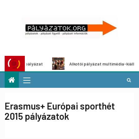
 ötletpályázat
Alkotói pályázat multimédia-kiállításhoz
Erasmus+ Európai sporthét
2015 pályázatok