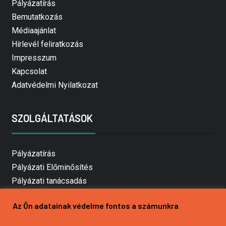
Pályázatírás
Bemutatkozás
Médiaajánlat
Hírlevél feliratkozás
Impresszum
Kapcsolat
Adatvédelmi Nyilatkozat
SZOLGÁLTATÁSOK
Pályázatírás
Pályázati Előminősítés
Pályázati tanácsadás
Pályázatírás vállalkozásoknak
Az Ön adatainak védelme fontos a számunkra
Mezőgazdasági pályázatírás
Pályázatírás magánszemélyeknek