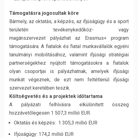
Támogatásra jogosultak köre
Bármely, az oktatás, a képzés, az ifjúságügy és a sport
területén tevékenykedőköz- vagy
magánszervezet pályázhat az Erasmus+ program
támogatására. A fiatalok és fiatal munkavállalók egyéni
tanulmányi mobi­litásához, valamint ifjúsági stratégiai
partnerségekhez nyújtott támogatásokra a fiatalok
olyan csoportjai is pályázhatnak, amelyek ifjúsági
munkát végeznek, de ezt nem feltétlenül ifjúsági
szervezet keretében teszik.
Költségvetés és a projektek időtartama
A pályázati felhívásra elkülönített összeg
hozzávetőlegesen 1 507,3 millió EUR.
Oktatás és képzés: 1 305,3 millió EUR
Ifjúságügy: 174,2 millió EUR