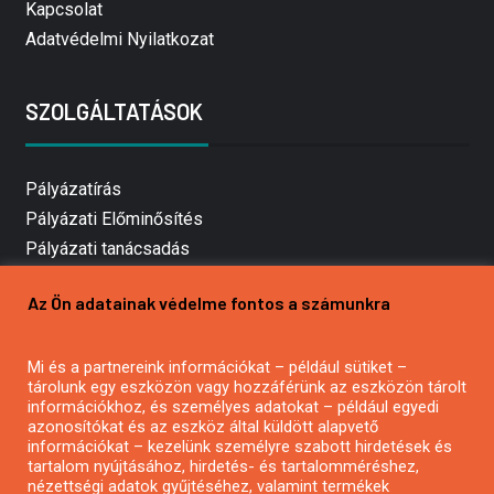
Kapcsolat
Adatvédelmi Nyilatkozat
SZOLGÁLTATÁSOK
Pályázatírás
Pályázati Előminősítés
Pályázati tanácsadás
Pályázatírás vállalkozásoknak
Az Ön adatainak védelme fontos a számunkra
Mezőgazdasági pályázatírás
Pályázatírás magánszemélyeknek
Mi és a partnereink információkat – például sütiket –
Pályázatírás civil szervezeteknek
tárolunk egy eszközön vagy hozzáférünk az eszközön tárolt
Pályázatírás önkormányzatoknak
információkhoz, és személyes adatokat – például egyedi
azonosítókat és az eszköz által küldött alapvető
Pályázatfigyelés
információkat – kezelünk személyre szabott hirdetések és
Specifikus pályázatfigyelés vagy hírlevél
tartalom nyújtásához, hirdetés- és tartalomméréshez,
nézettségi adatok gyűjtéséhez, valamint termékek