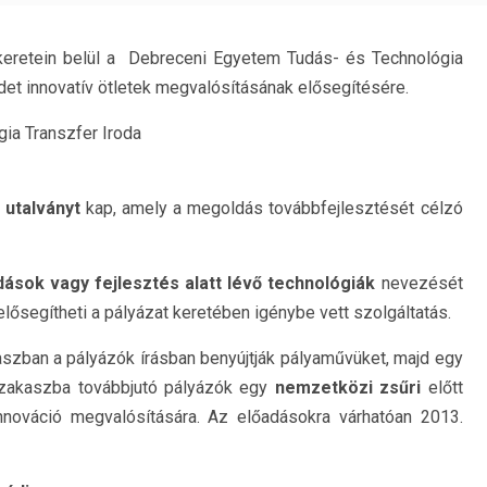
keretein belül a Debreceni Egyetem Tudás- és Technológia
rdet innovatív ötletek megvalósításának elősegítésére.
ia Transzfer Iroda
 utalványt
kap, amely a megoldás továbbfejlesztését célzó
dások vagy fejlesztés alatt lévő technológiák
nevezését
lősegítheti a pályázat keretében igénybe vett szolgáltatás.
aszban a pályázók írásban benyújtják pályaművüket, majd egy
szakaszba továbbjutó pályázók egy
nemzetközi zsűri
előtt
innováció megvalósítására. Az előadásokra várhatóan 2013.