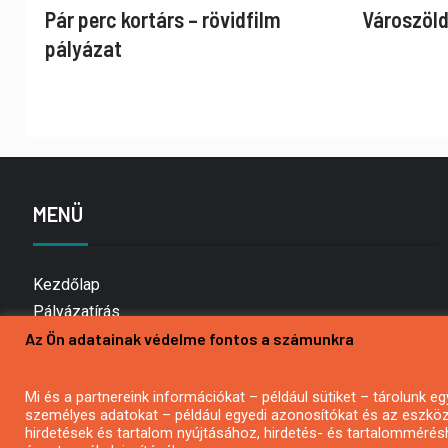
Pár perc kortárs – rövidfilm
Városzöld
pályázat
MENÜ
Kezdőlap
Pályázatírás
Az Ön adatainak védelme fontos a számunkra
Bemutatkozás
Médiaajánlat
Hírlevél feliratkozás
Mi és a partnereink információkat – például sütiket – tárolunk
személyes adatokat – például egyedi azonosítókat és az eszköz 
Impresszum
hirdetések és tartalom nyújtásához, hirdetés- és tartalommérés
Kapcsolat