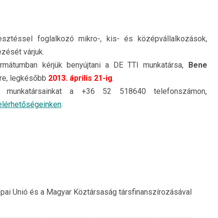
lesztéssel foglalkozó mikro-, kis- és középvállalkozások,
zését várjuk.
ormátumban kérjük benyújtani a DE TTI munkatársa,
Bene
re, legkésőbb
2013. április 21-ig
.
sse munkatársainkat a +36 52 518640 telefonszámon,
elérhetőségeinken
.
ópai Unió és a Magyar Köztársaság társfinanszírozásával