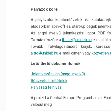
Pályázók köre
A pályázatra kutatóintézetek és kutatásfej
elsősorban spin-off és start-up cégek jelentke
Az angol nyelvű jelentkezési lapot PDF f
Tamás
részére a
tbene@unideb.hu
e-mail cím
További felvilágosításért kérjük, kere
a
tto@unideb.hu
e-mail címen vagy
közvetlen 
Letölthető dokumentumok:
Jelentkezési lap (angol nyelvű)
Részvételi feltételek
Pályázati felhívás
A projekt a Central Europe Programban az Eur
valósul meg.