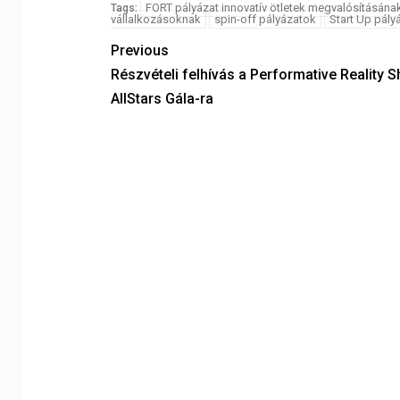
FORT pályázat innovatív ötletek megvalósításána
Tags:
vállalkozásoknak
spin-off pályázatok
Start Up pály
Previous
Részvételi felhívás a Performative Reality 
AllStars Gála-ra