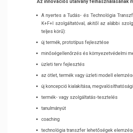
Az innovációs utalvány felhasználásának 
A nyertes a Tudás- és Technológia Transzf
K+F+I szolgáltatóval, akitől az alábbi szo
teljes körű):
új termék, prototípus fejlesztése
minőségellenőrzés és környezetvédelmi m
üzleti terv fejlesztés
az ötlet, termék vagy üzleti modell elemzés
új koncepció kialakítása, megvalósíthatóság
termék- vagy szolgáltatás-tesztelés
tanulmányút
coaching
technológia transzfer lehetőségek elemzés