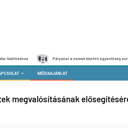
táshoz
Pályázat a nemek közötti egyenlőség európai mozg
APCSOLAT
MÉDIAAJÁNLAT
etek megvalósításának elősegítésér