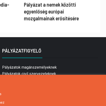
édia-
Pályázat a nemek közötti
egyenlőség európai
mozgalmainak erősítésére
PÁLYÁZATFIGYELŐ
Pályázatok magánszemélyeknek
Pályázatok civil szervezeteknek
Pályázatok vállalkozásoknak
Önkormányzati pályázatok
Mezőgazdasági pályázatok
s
Falusi turizmus pályázatok
hez
Napelem pályázatok