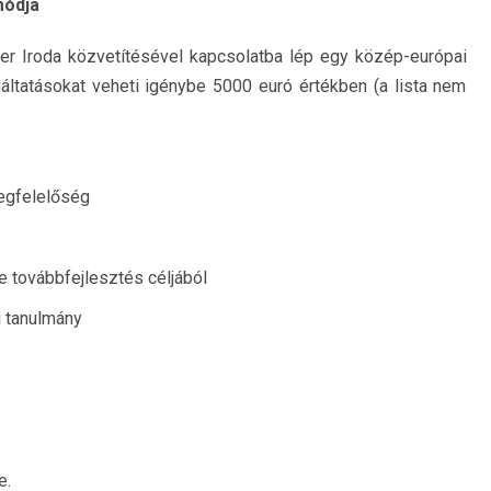
módja
er Iroda közvetítésével kapcsolatba lép egy közép-európai
lgáltatásokat veheti igénybe 5000 euró értékben (a lista nem
egfelelőség
e továbbfejlesztés céljából
i tanulmány
e.