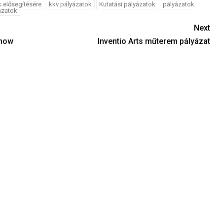
k elősegítésére
kkv pályázatok
Kutatási pályázatok
pályázatok
ázatok
Next
Show
Inventio Arts műterem pályázat