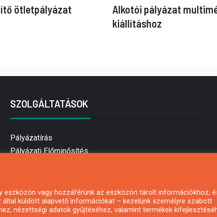
ítő ötletpályázat
Alkotói pályázat multim
kiállításhoz
SZOLGÁLTATÁSOK
Pályázatírás
Pályázati Előminősítés
Pályázati tanácsadás
Pályázatírás vállalkozásoknak
Mezőgazdasági pályázatírás
 egy eszközön vagy hozzáférünk az eszközön tárolt információkhoz, é
által küldött alapvető információkat – kezelünk személyre szabott
Pályázatírás magánszemélyeknek
hez, nézettségi adatok gyűjtéséhez, valamint termékek kifejlesztésé
Pályázatírás civil szervezeteknek