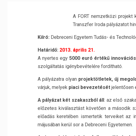
A FORT nemzetközi projekt 
Transzfer Iroda pályázatot hi
Kiíró:
Debreceni Egyetem Tudás- és Technológ
Határidő:
2013. április 21.
A nyertes egy
5000 euró értékű innovációs
szolgáltatás igénybevételére fordítható.
A pályázatra olyan
projektötletek, új megol
várjuk, melyek
piaci bevezetését
jelentősen e
A pályázat két szakaszból áll
: az első szak
előzetes kiválasztást követően a második 
előadás keretében ismertetik terveiket az 
májusában kerül sor a Debreceni Egyetemen.