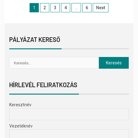
1
2
3
4
…
6
Next
PÁLYÁZAT KERESŐ
HÍRLEVÉL FELIRATKOZÁS
Keresztnév
Vezetéknév