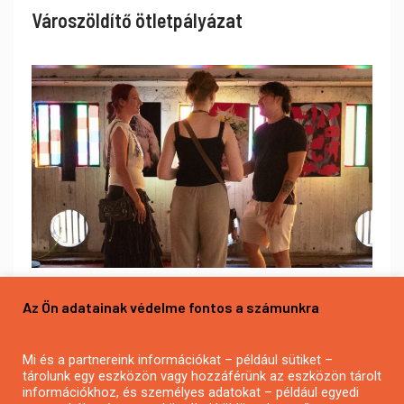
Városzöldítő ötletpályázat
Alkotói pályázat multimédia-kiállításhoz
Az Ön adatainak védelme fontos a számunkra
Mi és a partnereink információkat – például sütiket –
tárolunk egy eszközön vagy hozzáférünk az eszközön tárolt
információkhoz, és személyes adatokat – például egyedi