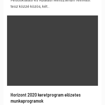
Felsőoktatási és Kutatási Minisztérium felhívást
tesz közzé közös, két...
Horizont 2020 keretprogram előzetes
munkaprogramok