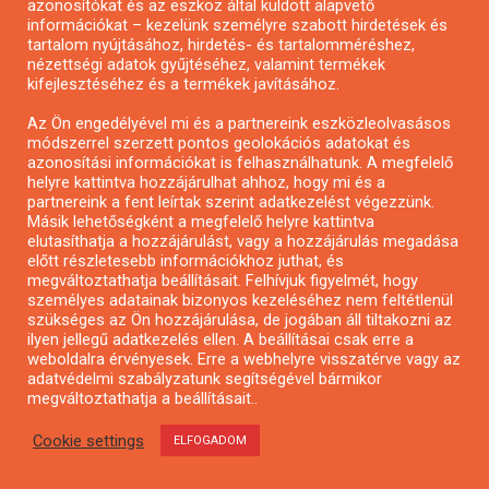
azonosítókat és az eszköz által küldött alapvető
információkat – kezelünk személyre szabott hirdetések és
tartalom nyújtásához, hirdetés- és tartalomméréshez,
nézettségi adatok gyűjtéséhez, valamint termékek
kifejlesztéséhez és a termékek javításához.
Az Ön engedélyével mi és a partnereink eszközleolvasásos
módszerrel szerzett pontos geolokációs adatokat és
azonosítási információkat is felhasználhatunk. A megfelelő
helyre kattintva hozzájárulhat ahhoz, hogy mi és a
partnereink a fent leírtak szerint adatkezelést végezzünk.
Pályázat a nemek közötti egyenlőség
Másik lehetőségként a megfelelő helyre kattintva
európai mozgalmainak erősítésére
elutasíthatja a hozzájárulást, vagy a hozzájárulás megadása
előtt részletesebb információkhoz juthat, és
megváltoztathatja beállításait. Felhívjuk figyelmét, hogy
személyes adatainak bizonyos kezeléséhez nem feltétlenül
szükséges az Ön hozzájárulása, de jogában áll tiltakozni az
ilyen jellegű adatkezelés ellen. A beállításai csak erre a
weboldalra érvényesek. Erre a webhelyre visszatérve vagy az
adatvédelmi szabályzatunk segítségével bármikor
megváltoztathatja a beállításait..
Cookie settings
ELFOGADOM