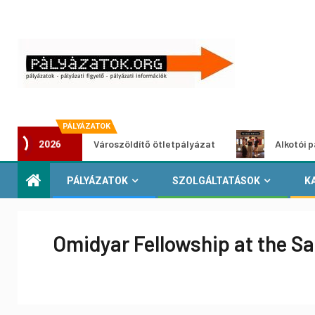
PÁLYÁZATOK
Városzöldítő ötletpályázat
Alkotói pályázat mu
2026
PÁLYÁZATOK
SZOLGÁLTATÁSOK
K
Omidyar Fellowship at the Sa