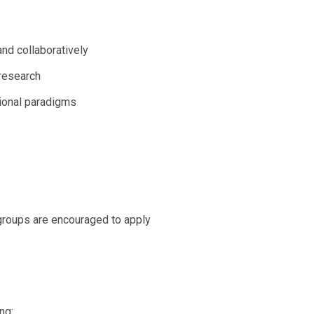
and collaboratively
 research
itional paradigms
oups are encouraged to apply
ng: