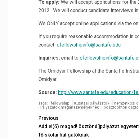
To apply:
We will accept applications for th
2012. We will conduct candidate interviews in
We ONLY accept online applications via the on
If you require reasonable accommodation in co
contact
ofellowshipinfo@santafe.edu
Inquiries:
email to
ofellowshipinfo@santafe.e
The Omidyar Fellowship at the Santa Fe Instit
Omidyar.
Source:
http://www.santafe.edu/education/fe
fellowship
Kutatási pályázatok
nemzetközi ö
Tags:
Pályázatok magánszemélyeknek
posztdoktori ösztö
Previous
Add el(ő) magad! ösztöndíjpályázat egyetem
főiskolai hallgatóknak