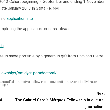
e 2013 Cohort beginning 4 September and ending 1 November
 late January 2013 in Santa Fe, NM.
line
application site
.
mpleting the application process, please
du
ute is made possible by a generous gift from Pam and Pierre
llowships/omidyar-postdoctoral/
sztöndíjak
Omidyar Fellowship
ösztöndíj
Ösztöndíj pályázatok
ndíjak
Next
i-
The Gabriel García Márquez Fellowship in cultural
journalism