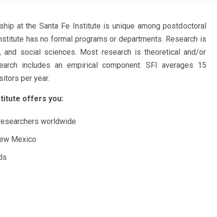
hip at the Santa Fe Institute is unique among postdoctoral
nstitute has no formal programs or departments. Research is
l, and social sciences. Most research is theoretical and/or
search includes an empirical component. SFI averages 15
sitors per year.
titute offers you:
g researchers worldwide
 New Mexico
ds