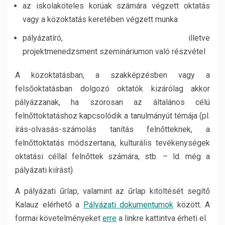
az iskolaköteles korúak számára végzett oktatás
vagy a közoktatás keretében végzett munka
pályázatíró, illetve
projektmenedzsment szemináriumon való részvétel
A közoktatásban, a szakképzésben vagy a
felsőoktatásban dolgozó oktatók kizárólag akkor
pályázzanak, ha szorosan az általános célú
felnőttoktatáshoz kapcsolódik a tanulmányút témája (pl.
írás-olvasás-számolás tanítás felnőtteknek, a
felnőttoktatás módszertana, kulturális tevékenységek
oktatási céllal felnőttek számára, stb. – ld. még a
pályázati kiírást).
A pályázati űrlap, valamint az űrlap kitöltését segítő
Kalauz elérhető a
Pályázati dokumentumok
között. A
formai követelményeket
erre
a linkre kattintva érheti el.