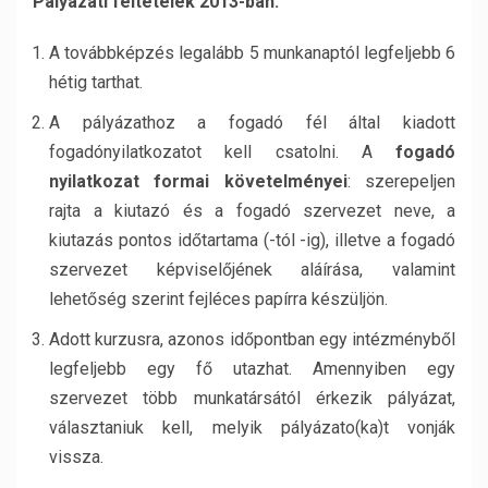
Pályázati feltételek 2013-ban:
A továbbképzés legalább 5 munkanaptól legfeljebb 6
hétig tarthat.
A pályázathoz a fogadó fél által kiadott
fogadónyilatkozatot kell csatolni. A
fogadó
nyilatkozat formai követelményei
: szerepeljen
rajta a kiutazó és a fogadó szervezet neve, a
kiutazás pontos időtartama (-tól -ig), illetve a fogadó
szervezet képviselőjének aláírása, valamint
lehetőség szerint fejléces papírra készüljön.
Adott kurzusra, azonos időpontban egy intézményből
legfeljebb egy fő utazhat. Amennyiben egy
szervezet több munkatársától érkezik pályázat,
választaniuk kell, melyik pályázato(ka)t vonják
vissza.