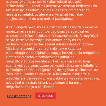
azonosítókat és az eszköz által küldött alapvető
Pályázatfigyelés
információkat – kezelünk személyre szabott hirdetések és
Specifikus pályázatfigyelés vagy hírlevél
tartalom nyújtásához, hirdetés- és tartalomméréshez,
nézettségi adatok gyűjtéséhez, valamint termékek
kifejlesztéséhez és a termékek javításához.
PÁLYÁZATFIGYELŐ
Az Ön engedélyével mi és a partnereink eszközleolvasásos
módszerrel szerzett pontos geolokációs adatokat és
azonosítási információkat is felhasználhatunk. A megfelelő
helyre kattintva hozzájárulhat ahhoz, hogy mi és a
Pályázatok magánszemélyeknek
partnereink a fent leírtak szerint adatkezelést végezzünk.
Pályázatok civil szervezeteknek
Másik lehetőségként a megfelelő helyre kattintva
elutasíthatja a hozzájárulást, vagy a hozzájárulás megadása
Pályázatok vállalkozásoknak
előtt részletesebb információkhoz juthat, és
Önkormányzati pályázatok
megváltoztathatja beállításait. Felhívjuk figyelmét, hogy
személyes adatainak bizonyos kezeléséhez nem feltétlenül
Mezőgazdasági pályázatok
szükséges az Ön hozzájárulása, de jogában áll tiltakozni az
Falusi turizmus pályázatok
ilyen jellegű adatkezelés ellen. A beállításai csak erre a
weboldalra érvényesek. Erre a webhelyre visszatérve vagy az
Napelem pályázatok
adatvédelmi szabályzatunk segítségével bármikor
GINOP pályázatok
megváltoztathatja a beállításait..
Cookie settings
ELFOGADOM
Copyright © All rights reserved.