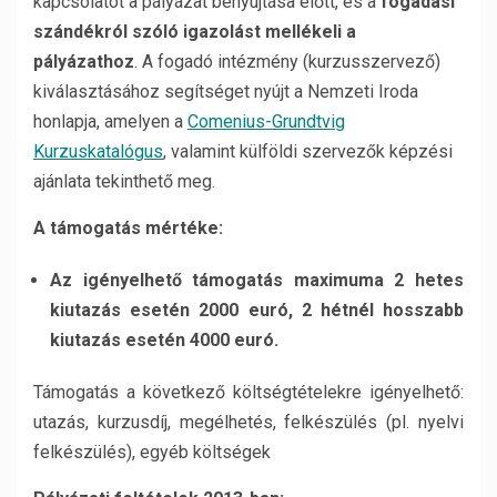
kapcsolatot a pályázat benyújtása előtt, és a
fogadási
szándékról szóló igazolást mellékeli a
pályázathoz
. A fogadó intézmény (kurzusszervező)
kiválasztásához segítséget nyújt a Nemzeti Iroda
honlapja, amelyen a
Comenius-Grundtvig
Kurzuskatalógus
, valamint külföldi szervezők képzési
ajánlata tekinthető meg.
A támogatás mértéke:
Az igényelhető támogatás maximuma 2 hetes
kiutazás esetén 2000 euró, 2 hétnél hosszabb
kiutazás esetén 4000 euró.
Támogatás a következő költségtételekre igényelhető:
utazás, kurzusdíj, megélhetés, felkészülés (pl. nyelvi
felkészülés), egyéb költségek