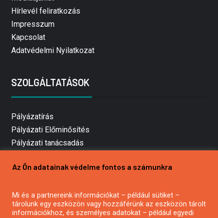
Hírlevél feliratkozás
Impresszum
Kapcsolat
Adatvédelmi Nyilatkozat
SZOLGÁLTATÁSOK
Pályázatírás
Pályázati Előminősítés
Pályázati tanácsadás
Pályázatírás vállalkozásoknak
Az Ön adatainak védelme fontos a számunkra
Mezőgazdasági pályázatírás
Pályázatírás magánszemélyeknek
Mi és a partnereink információkat – például sütiket –
Pályázatírás civil szervezeteknek
tárolunk egy eszközön vagy hozzáférünk az eszközön tárolt
Pályázatírás önkormányzatoknak
információkhoz, és személyes adatokat – például egyedi