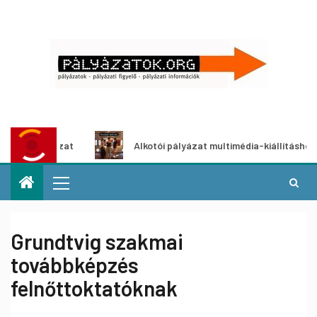
pályázat
Alkotói pályázat multimédia-kiállításhoz
Grundtvig szakmai
továbbképzés
felnőttoktatóknak