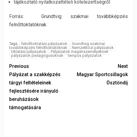
tájékoztató nyilatkozattételi kötelezettségről
Forrás:
Grundtvig szakmai továbbképzés
felnőttoktatóknak
felnőttoktatási pályázatok
Grundtvig szakmai
Tags:
továbbképzés felnőttoktatóknak
Nemzetközi pályázatok
Oktatási pályázatok
Pályázatok magánszemélyeknek
pályázatok pedagógusoknak
tempus pályázatok
Previous
Next
Pályázat a szakképzés
Magyar Sportcsillagok
tárgyi feltételeinek
Ösztöndíj
fejlesztésére irányuló
beruházások
támogatására