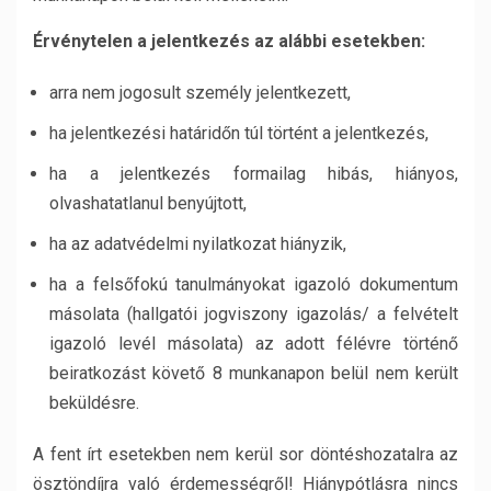
Érvénytelen a jelentkezés az alábbi esetekben:
arra nem jogosult személy jelentkezett,
ha jelentkezési határidőn túl történt a jelentkezés,
ha a jelentkezés formailag hibás, hiányos,
olvashatatlanul benyújtott,
ha az adatvédelmi nyilatkozat hiányzik,
ha a felsőfokú tanulmányokat igazoló dokumentum
másolata (hallgatói jogviszony igazolás/ a felvételt
igazoló levél másolata) az adott félévre történő
beiratkozást követő 8 munkanapon belül nem került
beküldésre.
A fent írt esetekben nem kerül sor döntéshozatalra az
ösztöndíjra való érdemességről! Hiánypótlásra nincs