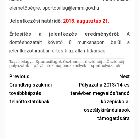
elérhetőségre:
sportcsillag@emmi.gov.hu
Jelentkezési határidő:
2013. augusztus 21
.
Értesítés a jelentkezés eredményéről:
A
döntéshozatalt követő 8 munkanapon belül a
jelentkezőt írásban értesíti az államtitkárság.
Magyar Sportcsillagok Ösztöndíj
ösztöndíj
Ösztöndíj
Tags:
pályázatok
pályázatok magánszemélyek
sportpályázatok
Previous
Next
Grundtvig szakmai
Pályázat a 2013/14-es
továbbképzés
tanévben megvalósítandó
felnőttoktatóknak
középiskolai
osztálykirándulások
támogatására