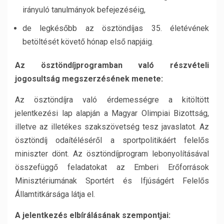
irányuló tanulmányok befejezéséig,
de legkésőbb az ösztöndíjas 35. életévének
betöltését követő hónap első napjáig.
Az ösztöndíjprogramban való részvételi
jogosultság megszerzésének menete:
Az ösztöndíjra való érdemességre a kitöltött
jelentkezési lap alapján a Magyar Olimpiai Bizottság,
illetve az illetékes szakszövetség tesz javaslatot. Az
ösztöndíj odaítéléséről a sportpolitikáért felelős
miniszter dönt. Az ösztöndíjprogram lebonyolításával
összefüggő feladatokat az Emberi Erőforrások
Minisztériumának Sportért és Ifjúságért Felelős
Államtitkársága látja el.
A jelentkezés elbírálásának szempontjai: