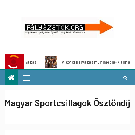
tpályázat
Alkotói pályázat multimédia-kiállításhoz
Magyar Sportcsillagok Ösztöndíj