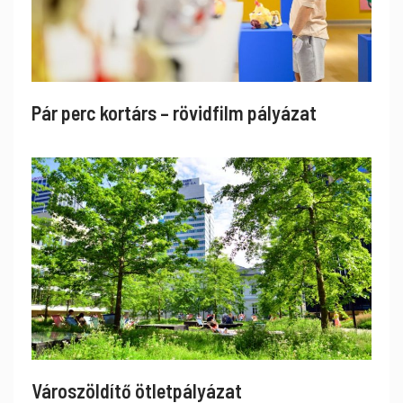
Pár perc kortárs – rövidfilm pályázat
Városzöldítő ötletpályázat