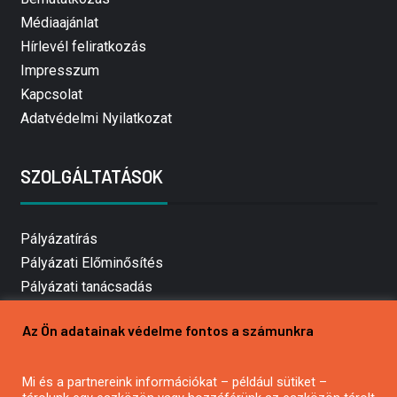
Médiaajánlat
Hírlevél feliratkozás
Impresszum
Kapcsolat
Adatvédelmi Nyilatkozat
SZOLGÁLTATÁSOK
Pályázatírás
Pályázati Előminősítés
Pályázati tanácsadás
Pályázatírás vállalkozásoknak
Az Ön adatainak védelme fontos a számunkra
Mezőgazdasági pályázatírás
Pályázatírás magánszemélyeknek
Mi és a partnereink információkat – például sütiket –
Pályázatírás civil szervezeteknek