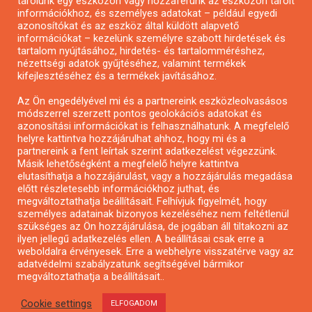
tárolunk egy eszközön vagy hozzáférünk az eszközön tárolt
Pályázatírás önkormányzatoknak
információkhoz, és személyes adatokat – például egyedi
azonosítókat és az eszköz által küldött alapvető
Pályázatfigyelés
információkat – kezelünk személyre szabott hirdetések és
Specifikus pályázatfigyelés vagy hírlevél
tartalom nyújtásához, hirdetés- és tartalomméréshez,
nézettségi adatok gyűjtéséhez, valamint termékek
kifejlesztéséhez és a termékek javításához.
PÁLYÁZATFIGYELŐ
Az Ön engedélyével mi és a partnereink eszközleolvasásos
módszerrel szerzett pontos geolokációs adatokat és
azonosítási információkat is felhasználhatunk. A megfelelő
helyre kattintva hozzájárulhat ahhoz, hogy mi és a
Pályázatok magánszemélyeknek
partnereink a fent leírtak szerint adatkezelést végezzünk.
Pályázatok civil szervezeteknek
Másik lehetőségként a megfelelő helyre kattintva
elutasíthatja a hozzájárulást, vagy a hozzájárulás megadása
Pályázatok vállalkozásoknak
előtt részletesebb információkhoz juthat, és
Önkormányzati pályázatok
megváltoztathatja beállításait. Felhívjuk figyelmét, hogy
személyes adatainak bizonyos kezeléséhez nem feltétlenül
Mezőgazdasági pályázatok
szükséges az Ön hozzájárulása, de jogában áll tiltakozni az
Falusi turizmus pályázatok
ilyen jellegű adatkezelés ellen. A beállításai csak erre a
weboldalra érvényesek. Erre a webhelyre visszatérve vagy az
Napelem pályázatok
adatvédelmi szabályzatunk segítségével bármikor
GINOP pályázatok
megváltoztathatja a beállításait..
Cookie settings
ELFOGADOM