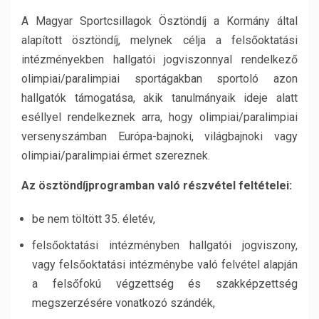
A Magyar Sportcsillagok Ösztöndíj a Kormány által
alapított ösztöndíj, melynek célja a felsőoktatási
intézményekben hallgatói jogviszonnyal rendelkező
olimpiai/paralimpiai sportágakban sportoló azon
hallgatók támogatása, akik tanulmányaik ideje alatt
eséllyel rendelkeznek arra, hogy olimpiai/paralimpiai
versenyszámban Európa-bajnoki, világbajnoki vagy
olimpiai/paralimpiai érmet szereznek.
Az ösztöndíjprogramban való részvétel feltételei:
be nem töltött 35. életév,
felsőoktatási intézményben hallgatói jogviszony,
vagy felsőoktatási intézménybe való felvétel alapján
a felsőfokú végzettség és szakképzettség
megszerzésére vonatkozó szándék,