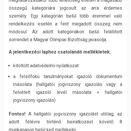
meghatározásakor több lehetőség esetén a magasabb
összegű kategóriára jogosult az arra érdemes
személy. Egy kategórián belül több éremmel való
rendelkezés esetén a fent megadott összeg nem
módosul. Az adott kategóriákon belül felállított
sorrendet a Magyar Olimpiai Bizottság javasolja.
A jelentkezési laphoz csatolandó mellékletek:
kitöltött adatvédelmi nyilatkozat
a felsőfokú tanulmányokat igazoló dokumentum
másolata (hallgatói jogviszony igazolás vagy a
felvételt igazoló levél másolata + hallgatói
jogviszony igazolás)
Fontos!
A hallgatói jogviszony igazolást utólag, az
adott félévre történő beiratkozást követő 8
munkanapon belül kell mellékelni.