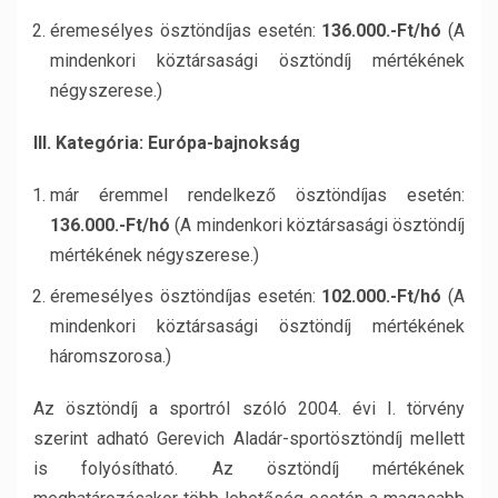
éremesélyes ösztöndíjas esetén:
136.000.-Ft/hó
(A
mindenkori köztársasági ösztöndíj mértékének
négyszerese.)
III. Kategória: Európa-bajnokság
már éremmel rendelkező ösztöndíjas esetén:
136.000.-Ft/hó
(A mindenkori köztársasági ösztöndíj
mértékének négyszerese.)
éremesélyes ösztöndíjas esetén:
102.000.-Ft/hó
(A
mindenkori köztársasági ösztöndíj mértékének
háromszorosa.)
Az ösztöndíj a sportról szóló 2004. évi I. törvény
szerint adható Gerevich Aladár-sportösztöndíj mellett
is folyósítható. Az ösztöndíj mértékének