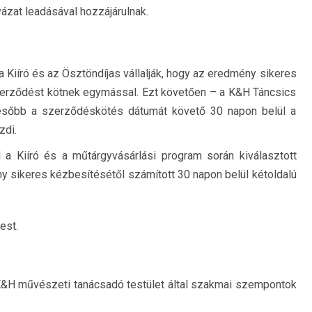
ázat leadásával hozzájárulnak.
 Kiíró és az Ösztöndíjas vállalják, hogy az eredmény sikeres
zerződést kötnek egymással. Ezt követően – a K&H Táncsics
később a szerződéskötés dátumát követő 30 napon belül a
zdi.
 a Kiíró és a műtárgyvásárlási program során kiválasztott
ny sikeres kézbesítésétől számított 30 napon belül kétoldalú
est.
K&H művészeti tanácsadó testület által szakmai szempontok