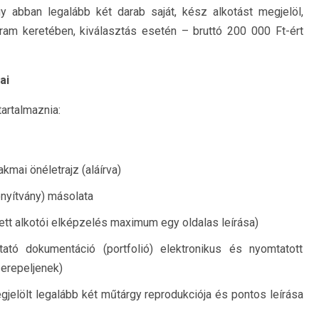
y abban legalább két darab saját, kész alkotást megjelöl,
ram keretében, kiválasztás esetén – bruttó 200 000 Ft-ért
ai
artalmaznia:
mai önéletrajz (aláírva)
onyítvány) másolata
ett alkotói elképzelés maximum egy oldalas leírása)
tó dokumentáció (portfolió) elektronikus és nyomtatott
erepeljenek)
jelölt legalább két műtárgy reprodukciója és pontos leírása