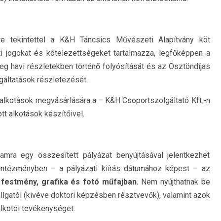
e tekintettel a K&H Táncsics Művészeti Alapítvány köt
i jogokat és kötelezettségeket tartalmazza, legfőképpen a
eg havi részletekben történő folyósítását és az Ösztöndíjas
lgáltatások részletezését.
 alkotások megvásárlására a – K&H Csoportszolgáltató Kft.-n
tt alkotások készítőivel.
amra egy összesített pályázat benyújtásával jelentkezhet
i intézményben – a pályázati kiírás dátumához képest – az
z
festmény, grafika és fotó műfajban.
Nem nyújthatnak be
allgatói (kivéve doktori képzésben résztvevők), valamint azok
lkotói tevékenységet.