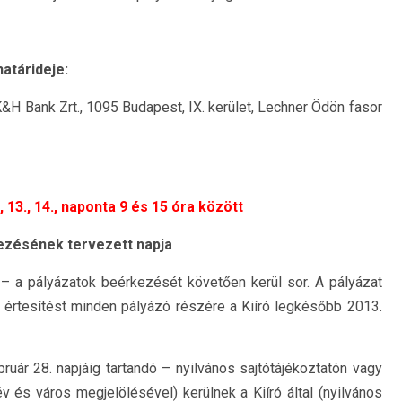
atárideje:
K&H Bank Zrt., 1095 Budapest, IX. kerület, Lechner Ödön fasor
 13., 14., naponta 9 és 15 óra között
ezésének tervezett napja
 – a pályázatok beérkezését követően kerül sor. A pályázat
 értesítést minden pályázó részére a Kiíró legkésőbb 2013.
ruár 28. napjáig tartandó – nyilvános sajtótájékoztatón vagy
v és város megjelölésével) kerülnek a Kiíró által (nyilvános