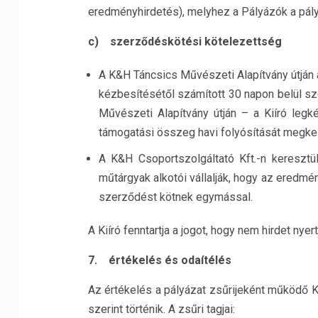
eredményhirdetés), melyhez a Pályázók a pály
c)
szerződéskötési kötelezettség
A K&H Táncsics Művészeti Alapítvány útján a
kézbesítésétől számított 30 napon belül s
Művészeti Alapítvány útján – a Kiíró leg
támogatási összeg havi folyósítását megke
A K&H Csoportszolgáltató Kft.-n keresztül
műtárgyak alkotói vállalják, hogy az eredmé
szerződést kötnek egymással.
A Kiíró fenntartja a jogot, hogy nem hirdet nyert
7.
értékelés és odaítélés
Az értékelés a pályázat zsűrijeként működő 
szerint történik. A zsűri tagjai: