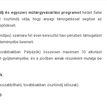
díj és egyszeri műtárgyvásárlási programot
hirdet fiatal
ösztöndíj célja, hogy anyagi támogatással segítse az
jlődését.
öndíjas) számára fél éven keresztül havi pénzbeli támogatást
űjteményébe beemeli.
továbbiakban: Pályázók) összesen maximum 10 alkotást
H gyűjteményébe, és a jövőben annak részeként mutatja be
k:
szabbítható, továbbiakban: ösztöndíj időszak)
ő