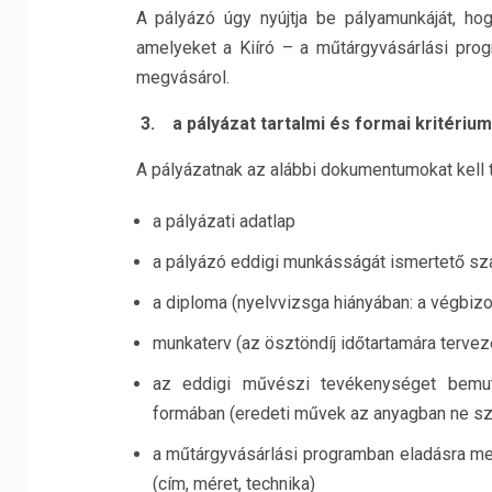
A pályázó úgy nyújtja be pályamunkáját, hog
amelyeket a Kiíró – a műtárgyvásárlási prog
megvásárol.
3.
a pályázat tartalmi és formai kritérium
A pályázatnak az alábbi dokumentumokat kell t
a pályázati adatlap
a pályázó eddigi munkásságát ismertető szak
a diploma (nyelvvizsga hiányában: a végbiz
munkaterv (az ösztöndíj időtartamára tervez
az eddigi művészi tevékenységet bemuta
formában (eredeti művek az anyagban ne sz
a műtárgyvásárlási programban eladásra meg
(cím, méret, technika)