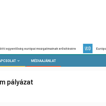
őség európai mozgalmainak erősítésére
Európai Helyi Kult
APCSOLAT
MÉDIAAJÁNLAT
am pályázat