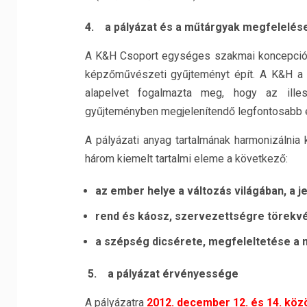
4.
a pályázat és a műtárgyak megfelelés
A K&H Csoport egységes szakmai koncepció
képzőművészeti gyűjteményt épít. A K&H a 
alapelvet fogalmazta meg, hogy az ille
gyűjteményben megjelenítendő legfontosabb
A pályázati anyag tartalmának harmonizálnia
három kiemelt tartalmi eleme a következő:
az ember helye a változás világában, a j
rend és káosz, szervezettségre törekv
a szépség dicsérete, megfeleltetése a
5.
a pályázat érvényessége
A pályázatra
2012. december 12. és 14. köz