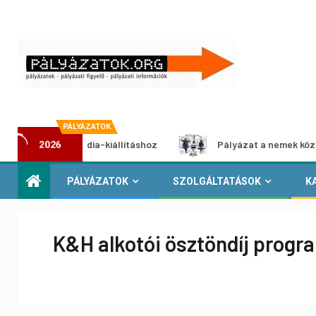
PÁLYÁZATOK
 multimédia-kiállításhoz
Pályázat a nemek közötti egyenl
2026
PÁLYÁZATOK
SZOLGÁLTATÁSOK
K
K&H alkotói ösztöndíj progr