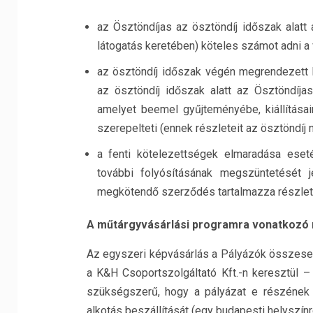
az Ösztöndíjas az ösztöndíj időszak alat
látogatás keretében) köteles számot adni a
az ösztöndíj időszak végén megrendezett 
az ösztöndíj időszak alatt az Ösztöndíjas
amelyet beemel gyűjteményébe, kiállításai
szerepelteti (ennek részleteit az ösztöndí
a fenti kötelezettségek elmaradása eset
további folyósításának megszüntetését j
megkötendő szerződés tartalmazza részle
A műtárgyvásárlási programra vonatkozó
Az egyszeri képvásárlás a Pályázók összesen
a K&H Csoportszolgáltató Kft.-n keresztül 
szükségszerű, hogy a pályázat e részének 
alkotás beszállítását (egy budapesti helyszínre