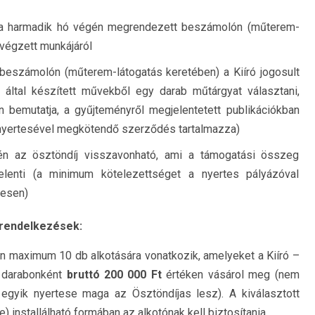
t a harmadik hó végén megrendezett beszámolón (műterem-
 végzett munkájáról
beszámolón (műterem-látogatás keretében) a Kiíró jogosult
 által készített művekből egy darab műtárgyat választani,
n bemutatja, a gyűjteményről megjelentetett publikációkban
j nyertesével megkötendő szerződés tartalmazza)
én az ösztöndíj visszavonható, ami a támogatási összeg
elenti (a minimum kötelezettséget a nyertes pályázóval
tesen)
 rendelkezések:
 maximum 10 db alkotására vonatkozik, amelyeket a Kiíró –
– darabonként
bruttó
200 000 Ft
értéken vásárol meg (nem
egyik nyertese maga az Ösztöndíjas lesz). A kiválasztott
) installálható formában az alkotónak kell biztosítania.