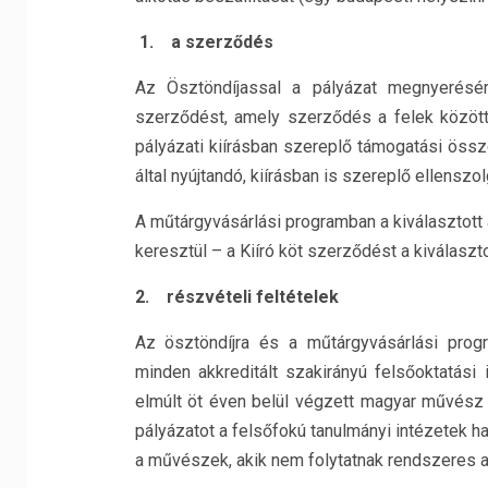
1.
a szerződés
Az Ösztöndíjassal a pályázat megnyerésér
szerződést, amely szerződés a felek között
pályázati kiírásban szereplő támogatási össz
által nyújtandó, kiírásban is szereplő ellenszo
A műtárgyvásárlási programban a kiválasztott
keresztül – a Kiíró köt szerződést a kiválaszto
2.
részvételi feltételek
Az ösztöndíjra és a műtárgyvásárlási progr
minden akkreditált szakirányú felsőoktatás
elmúlt öt éven belül végzett magyar művés
pályázatot a felsőfokú tanulmányi intézetek h
a művészek, akik nem folytatnak rendszeres a