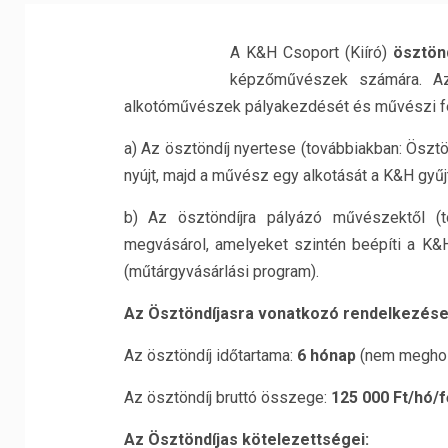
A K&H Csoport (Kiíró)
ösztön
képzőművészek számára. Az 
alkotóművészek pályakezdését és művészi fe
a) Az ösztöndíj nyertese (továbbiakban: Öszt
nyújt, majd a művész egy alkotását a K&H gy
b) Az ösztöndíjra pályázó művészektől (
megvásárol, amelyeket szintén beépíti a K&
(műtárgyvásárlási program).
Az Ösztöndíjasra vonatkozó rendelkezése
Az ösztöndíj időtartama:
6 hónap
(nem meghos
Az ösztöndíj bruttó összege:
125 000 Ft/hó/f
Az Ösztöndíjas kötelezettségei: