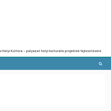
úra – pályázat helyi kulturális projektek fejlesztésére
A m