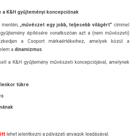
e a K&H gyűjteményi koncepciónak
 mentén, „
művészet egy jobb, teljesebb világért”
címmel
gyűjtemény építésére vonatkozóan azt a (nem művészeti)
szkedjen a Csoport márkaértékeihez, amelyek közül a
 elem a
dinamizmus
.
 kell a K&H gyűjtemény művészeti koncepciójával, amelynek
elenkor tükre
és
 mának
ött
lehet jelentkezni a pályázati anyagok leadásával.