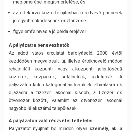
megismerése, megismertetése, és
az értékörző köztérfelújításban résztvevő partnerek
jó együttműködésének ösztönzése.
figyelemfelhívás a jó példa erejével
A pályázatra benevezhetők
Az adott város arculatát befolyásoló, 2000. évtől
kezdődően megvalósult, új, illetve értéknövelő módon
rehabilitált központi, vagy alközponti jelentőségű
közterek, közparkok, sétálóutcák, üzletutcák. A
pályázaton külön kategóriában kerülnek elbírálásra és
díjazásra a tízezer lakosnál kisebb, a tízezer és
ötvenezer közötti, valamint az ötvenezer lakosnál
nagyobb lélekszámú települések.
A pályázaton való részvétel feltételei
Pályázatot nyújthat be minden olyan
személy
, aki a