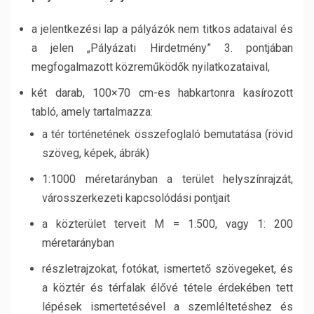
a jelentkezési lap a pályázók nem titkos adataival és
a jelen „Pályázati Hirdetmény” 3. pontjában
megfogalmazott közreműködők nyilatkozataival,
két darab, 100×70 cm-es habkartonra kasírozott
tabló, amely tartalmazza:
a tér történetének összefoglaló bemutatása (rövid
szöveg, képek, ábrák)
1:1000 méretarányban a terület helyszínrajzát,
városszerkezeti kapcsolódási pontjait
a közterület terveit M = 1:500, vagy 1: 200
méretarányban
részletrajzokat, fotókat, ismertető szövegeket, és
a köztér és térfalak élővé tétele érdekében tett
lépések ismertetésével a szemléltetéshez és