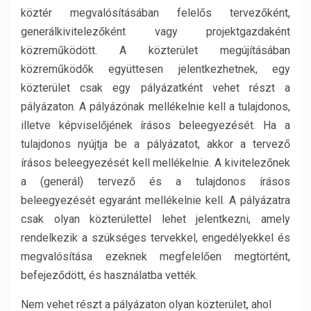
köztér megvalósításában felelős tervezőként,
generálkivitelezőként vagy projektgazdaként
közreműködött. A közterület megújításában
közreműködők együttesen jelentkezhetnek, egy
közterület csak egy pályázatként vehet részt a
pályázaton. A pályázónak mellékelnie kell a tulajdonos,
illetve képviselőjének írásos bele­egye­zé­sét. Ha a
tulajdonos nyújtja be a pályázatot, akkor a tervező
írásos beleegyezését kell mellékelnie. A kivitelezőnek
a (generál) tervező és a tulajdonos írásos
beleegyezését egyaránt mellé­kel­nie kell. A pályázatra
csak olyan közterülettel lehet jelentkezni, amely
rendelkezik a szükséges tervekkel, engedélyekkel és
megvalósítása ezeknek megfelelően megtörtént,
befejeződött, és használatba vették.
Nem vehet részt a pályázaton olyan közterület, ahol