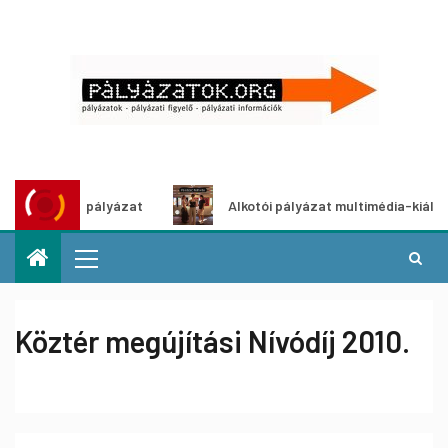
tletpályázat
Alkotói pályázat multimédia-kiállításhoz
Köztér megújítási Nívódíj 2010.