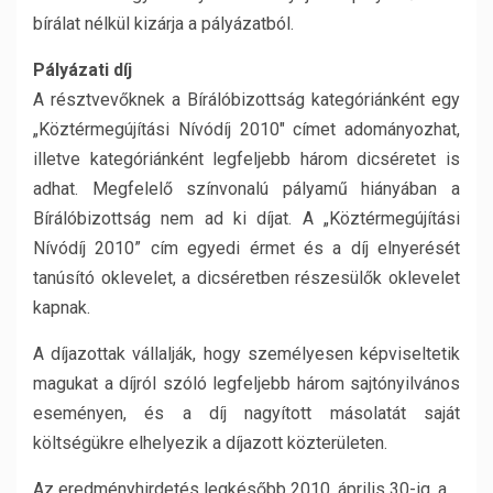
bírálat nélkül kizárja a pályázatból.
Pályázati díj
A résztvevőknek a Bírálóbizottság kategóriánként egy
„Köztérmegújítási Nívódíj 2010″ címet adományozhat,
illetve kategóriánként legfeljebb három dicséretet is
adhat. Megfelelő színvonalú pályamű hiányában a
Bírálóbizottság nem ad ki díjat. A „Köztérmegújítási
Nívódíj 2010” cím egyedi érmet és a díj elnyerését
tanúsító oklevelet, a dicséretben részesülők oklevelet
kapnak.
A díjazottak vállalják, hogy személyesen képviseltetik
magukat a díjról szóló legfeljebb három sajtónyilvános
eseményen, és a díj nagyított másolatát saját
költségükre elhelyezik a díjazott közterületen.
Az eredményhirdetés legkésőbb 2010. április 30-ig, a