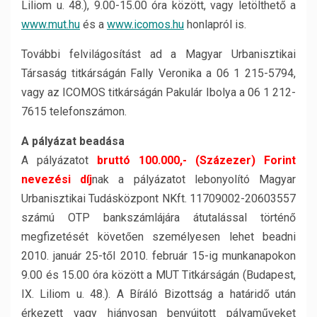
Liliom u. 48.), 9.00-15.00 óra között, vagy letölthető a
www.mut.hu
és a
www.icomos.hu
honlapról is.
További felvilágosítást ad a Magyar Urbanisztikai
Társaság titkárságán Fally Veronika a 06 1 215-5794,
vagy az ICOMOS titkárságán Pakulár Ibolya a 06 1 212-
7615 telefonszámon.
A pályázat beadása
A pályázatot
bruttó 100.000,- (Százezer) Forint
nevezési díj
nak a pályázatot lebonyolító Magyar
Urbanisztikai Tudásközpont NKft. 11709002-20603557
számú OTP bankszámlájára átutalással történő
megfizetését követően személyesen lehet beadni
2010. január 25-től 2010. február 15-ig munkanapokon
9.00 és 15.00 óra között a MUT Titkárságán (Budapest,
IX. Liliom u. 48.). A Bíráló Bizottság a határidő után
érkezett vagy hiányosan benyújtott pályaműveket