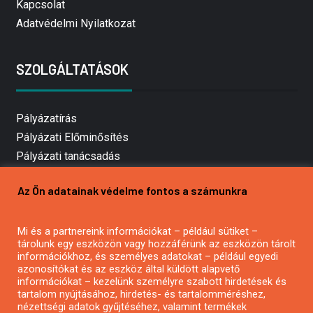
Kapcsolat
Adatvédelmi Nyilatkozat
SZOLGÁLTATÁSOK
Pályázatírás
Pályázati Előminősítés
Pályázati tanácsadás
Pályázatírás vállalkozásoknak
Az Ön adatainak védelme fontos a számunkra
Mezőgazdasági pályázatírás
Pályázatírás magánszemélyeknek
Mi és a partnereink információkat – például sütiket –
Pályázatírás civil szervezeteknek
tárolunk egy eszközön vagy hozzáférünk az eszközön tárolt
Pályázatírás önkormányzatoknak
információkhoz, és személyes adatokat – például egyedi
azonosítókat és az eszköz által küldött alapvető
Pályázatfigyelés
információkat – kezelünk személyre szabott hirdetések és
Specifikus pályázatfigyelés vagy hírlevél
tartalom nyújtásához, hirdetés- és tartalomméréshez,
nézettségi adatok gyűjtéséhez, valamint termékek