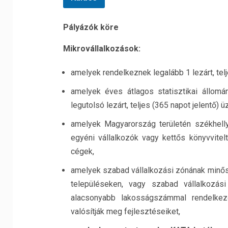
Pályázók köre
Mikrovállalkozások:
amelyek rendelkeznek legalább 1 lezárt, tel
amelyek
éves
átlagos
statisztikai
állomá
legutolsó
lezárt,
teljes
(365
napot
jelentő)
üz
amelyek
Magyarország
területén
székhell
egyéni
vállalkozók
vagy
kettős
könyvvitel
cégek,
amelyek szabad
váll
alkozási zónának minő
településeken, vagy
szabad vállalkozási
alacsonyabb lakosságszámmal rendelkez
valósítják meg fejlesztéseiket,