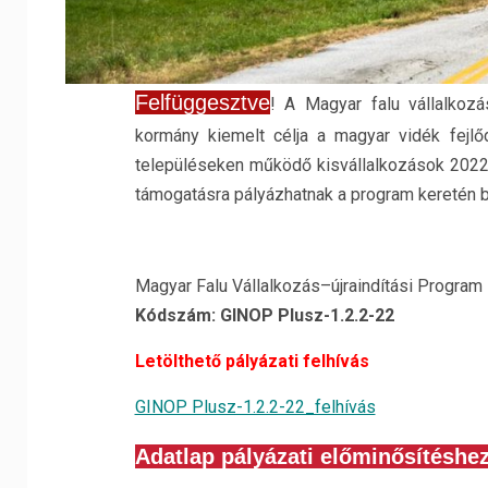
Felfüggesztve
! A Magyar falu vállalkozá
kormány kiemelt célja a magyar vidék fejl
településeken működő kisvállalkozások 2022. 
támogatásra pályázhatnak a program keretén b
Magyar Falu Vállalkozás
–
újraindítási Program
Kódszám: GINOP Plusz-1.2.2-22
Letölthető pályázati felhívás
GINOP Plusz-1.2.2-22_felhívás
Adatlap pályázati előminősítéshe