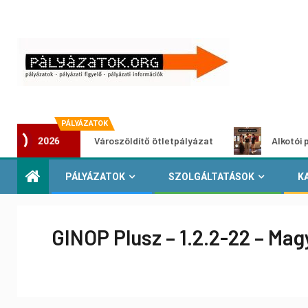
PÁLYÁZATOK
Városzöldítő ötletpályázat
Alkotói pályázat mul
2026
PÁLYÁZATOK
SZOLGÁLTATÁSOK
K
GINOP Plusz – 1.2.2-22 – Mag