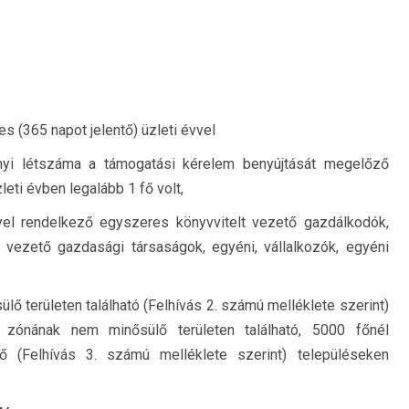
jes
(365 napot jelentő)
üzleti évvel
nyi
létszáma
a
támogatási
kérelem
benyújtását
megelőző
leti évben legalább 1
fő volt,
yel
rendelkező
egyszeres
könyvvitelt
vezető
gazdálkodók
,
t vezető gazdasági társaságok, egyéni,
vállalkozók, egyéni
sülő
területen található (Felhívás 2
. számú melléklete
szerint)
zónának nem minősülő területen található, 5000
főnél
ő
(Felhívás
3
.
számú
melléklete
szerint)
településeken