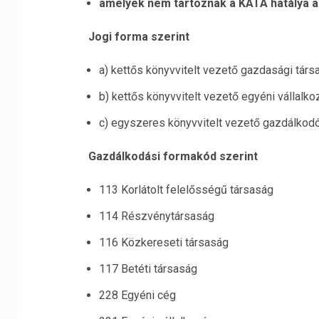
amelyek nem tartoznak a KATA hatálya a
Jogi forma szerint
a)
kettős könyvvitelt vezető gazdasági társ
b)
kettős könyvvitelt vezető egyéni vállalk
c)
egyszeres könyvvitelt vezető gazdálkodók
Gazdálkodási formakód szerint
113 Korlátolt felelősségű társaság
114 Részvénytársaság
116 Közkereseti társaság
117
Betéti társaság
228 Egyéni cég