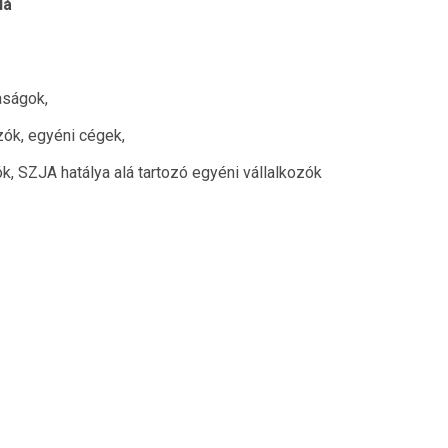
lá
aságok,
ozók, egyéni cégek
,
, SZJA hatálya alá tartozó egyéni vállalkozók