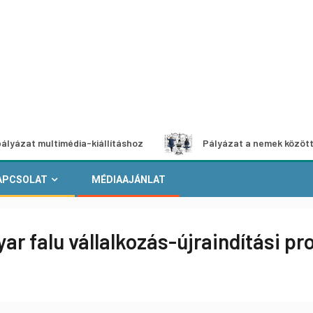
timédia-kiállításhoz
Pályázat a nemek közötti egyenlősé
APCSOLAT
MÉDIAAJÁNLAT
yar falu vállalkozás-újraindítási p