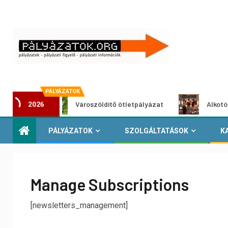
PÁLYÁZATOK
t
Városzöldítő ötletpályázat
Alkotói pályázat
2026
PÁLYÁZATOK
SZOLGÁLTATÁSOK
K
Manage Subscriptions
[newsletters_management]