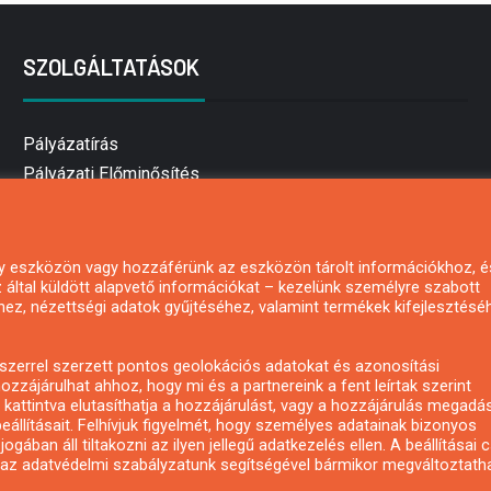
SZOLGÁLTATÁSOK
Pályázatírás
Pályázati Előminősítés
Pályázati tanácsadás
Pályázatírás vállalkozásoknak
Mezőgazdasági pályázatírás
 egy eszközön vagy hozzáférünk az eszközön tárolt információkhoz, é
által küldött alapvető információkat – kezelünk személyre szabott
Pályázatírás magánszemélyeknek
hez, nézettségi adatok gyűjtéséhez, valamint termékek kifejlesztésé
Pályázatírás civil szervezeteknek
Pályázatírás önkormányzatoknak
zerrel szerzett pontos geolokációs adatokat és azonosítási
Pályázatfigyelés
ozzájárulhat ahhoz, hogy mi és a partnereink a fent leírtak szerint
kattintva elutasíthatja a hozzájárulást, vagy a hozzájárulás megadá
Specifikus pályázatfigyelés vagy hírlevél
eállításait. Felhívjuk figyelmét, hogy személyes adatainak bizonyos
ában áll tiltakozni az ilyen jellegű adatkezelés ellen. A beállításai 
y az adatvédelmi szabályzatunk segítségével bármikor megváltoztatha
Copyright © All rights reserved.