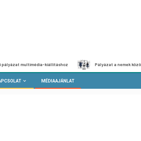
 multimédia-kiállításhoz
Pályázat a nemek közötti egyen
APCSOLAT
MÉDIAAJÁNLAT