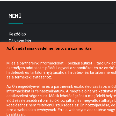
MENÜ
Kezdőlap
Pályázatírás
Az Ön adatainak védelme fontos a számunkra
Bemutatkozás
Médiaajánlat
Hírlevél feliratkozás
Mi és a partnereink információkat – például sütiket – tárolunk
személyes adatokat – például egyedi azonosítókat és az eszköz 
Impresszum
hirdetések és tartalom nyújtásához, hirdetés- és tartalommérés
Kapcsolat
és a termékek javításához.
Adatvédelmi Nyilatkozat
Az Ön engedélyével mi és a partnereink eszközleolvasásos móds
információkat is felhasználhatunk. A megfelelő helyre kattintva h
adatkezelést végezzünk. Másik lehetőségként a megfelelő helyre 
előtt részletesebb információkhoz juthat, és megváltoztathatja b
kezeléséhez nem feltétlenül szükséges az Ön hozzájárulása, de jog
erre a weboldalra érvényesek. Erre a webhelyre visszatérve vag
beállításait..