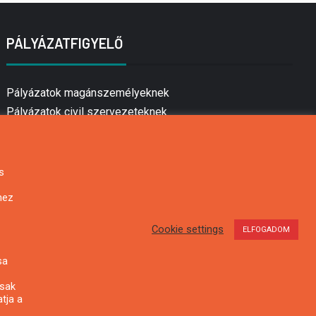
PÁLYÁZATFIGYELŐ
Pályázatok magánszemélyeknek
Pályázatok civil szervezeteknek
Pályázatok vállalkozásoknak
Önkormányzati pályázatok
Mezőgazdasági pályázatok
s
Falusi turizmus pályázatok
hez
Napelem pályázatok
GINOP pályázatok
Cookie settings
ELFOGADOM
sa
csak
tja a