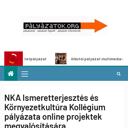
dítő ötletpályázat
Alkotói pályázat multimédia-kiállításh
NKA Ismeretterjesztés és
Környezetkultúra Kollégium
pályázata online projektek
megvalósítására