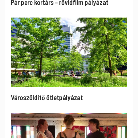
Pár perc kortárs – rövidfilm pályázat
Városzöldítő ötletpályázat