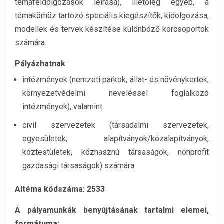
témafeldolgozások leírása), illetőleg egyéb, a
témakörhöz tartozó speciális kiegészítők, kidolgozása,
modellek és tervek készítése különböző korcsoportok
számára.
Pályázhatnak
intézmények (nemzeti parkok, állat- és növénykertek,
környezetvédelmi neveléssel foglalkozó
intézmények), valamint
civil szervezetek (társadalmi szervezetek,
egyesületek, alapítványok/közalapítványok,
köztestületek, közhasznú társaságok, nonprofit
gazdasági társaságok) számára.
Altéma kódszáma: 2533
A pályamunkák benyújtásának tartalmi elemei,
formátuma: