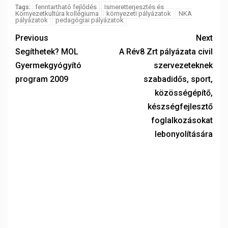
fenntartható fejlődés
Ismeretterjesztés és
Tags:
Környezetkultúra kollégiuma
környezeti pályázatok
NKA
pályázatok
pedagógiai pályázatok
Previous
Next
Segíthetek? MOL
A Rév8 Zrt pályázata civil
Gyermekgyógyító
szervezeteknek
program 2009
szabadidős, sport,
közösségépítő,
készségfejlesztő
foglalkozásokat
lebonyolítására