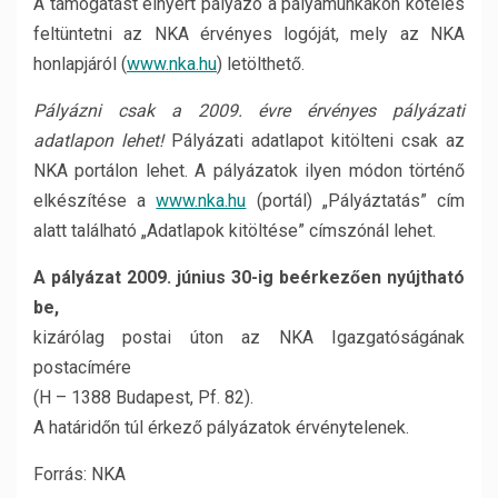
A támogatást elnyert pályázó a pályamunkákon köteles
feltüntetni az NKA érvényes logóját, mely az NKA
honlapjáról (
www.nka.hu
) letölthető.
Pályázni csak a 2009. évre érvényes pályázati
adatlapon lehet!
Pályázati adatlapot kitölteni csak az
NKA portálon lehet. A pályázatok ilyen módon történő
elkészítése a
www.nka.hu
(portál) „Pályáztatás” cím
alatt található „Adatlapok kitöltése” címszónál lehet.
A pályázat 2009. június 30-ig beérkezően nyújtható
be,
kizárólag postai úton az NKA Igazgatóságának
postacímére
(H – 1388 Budapest, Pf. 82).
A határidőn túl érkező pályázatok érvénytelenek.
Forrás: NKA