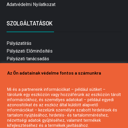
Adatvédelmi Nyilatkozat
SZOLGÁLTATÁSOK
Pályázatírás
Pályázati Előminősítés
Pályázati tanácsadás
Pályázatírás vállalkozásoknak
Az Ön adatainak védelme fontos a számunkra
Mezőgazdasági pályázatírás
Pályázatírás magánszemélyeknek
Mi és a partnereink információkat – például sütiket –
Pályázatírás civil szervezeteknek
tárolunk egy eszközön vagy hozzáférünk az eszközön tárolt
Pályázatírás önkormányzatoknak
információkhoz, és személyes adatokat – például egyedi
azonosítókat és az eszköz által küldött alapvető
Pályázatfigyelés
információkat – kezelünk személyre szabott hirdetések és
Specifikus pályázatfigyelés vagy hírlevél
tartalom nyújtásához, hirdetés- és tartalomméréshez,
nézettségi adatok gyűjtéséhez, valamint termékek
kifejlesztéséhez és a termékek javításához.