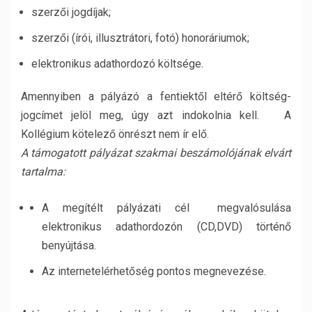
szerzői jogdíjak;
szerzői (írói, illusztrátori, fotó) honoráriumok;
elektronikus adathordozó költsége.
Amennyiben a pályázó a fentiektől eltérő költség-
jogcímet jelöl meg, úgy azt indokolnia
kell. A
Kollégium kötelező önrészt nem ír elő.
A támogatott pályázat szakmai beszámolójának elvárt
tartalma:
A megítélt pályázati cél megvalósulása
elektronikus adathordozón (CD,DVD) történő
benyújtása.
Az internetelérhetőség pontos megnevezése.