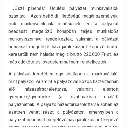
„Őszi pihenés” Üdülési pályázat munkavállalók
számára.
Azon belföldi illetőségű magánszemélyek,
akik munkavállalónak minősülnek és a pályázat
beadását megelőző hónapban teljes munkaidős
munkaviszonnyal rendelkeztek, valamint a pályázat
beadását megelőző havi járulékalapot képező bruttó
keresetük nem haladta meg a bruttó 220.000 Ft-ot, és
más adóköteles jövedelemmel nem rendelkeztek.
A pályázat keretében egy adatlapon a munkavállaló,
mint pályázó, valamint a pályázóval közös háztartásban
élő házastársa/élettársa, valamint eltartott
gyermeke/gyermekei (a továbbiakban: család)
pályázhatnak. A pályázó házastársa/élettársa abban az
esetben vehet részt a pályázaton, amennyiben a
pályázat beadását megelőző havi járulékalapot képező