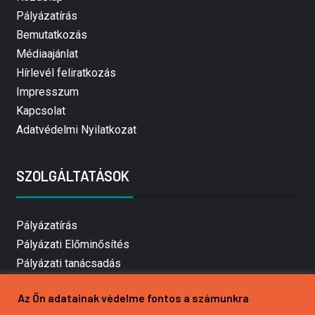
Pályázatírás
Bemutatkozás
Médiaajánlat
Hírlevél feliratkozás
Impresszum
Kapcsolat
Adatvédelmi Nyilatkozat
SZOLGÁLTATÁSOK
Pályázatírás
Pályázati Előminősítés
Pályázati tanácsadás
Pályázatírás vállalkozásoknak
Az Ön adatainak védelme fontos a számunkra
Mezőgazdasági pályázatírás