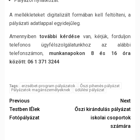
Pályázói nyilatkozat.
A mellékleteket digitalizált formában kell feltölteni, a
pályázati adatlappal egyidejűleg.
Amennyiben
további kérdése
van, kérjük, forduljon
telefonos ügyfélszolgálatunkhoz az alábbi
telefonszámon,
munkanapokon 8 és 16 óra
között: 06 1 371 3244
erzsébet-program pályázatok
Őszi pihenés pályázat
Tags:
Pályázatok magánszemélyeknek
üdülési pályázat
Previous
Next
Testben lÉlek
Őszi kirándulás pályázat
Fotópályázat
iskolai csoportok
számára