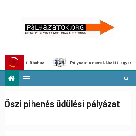
a-kiállításhoz
Pályázat a nemek közötti egyenlőség euró
Őszi pihenés üdülési pályázat