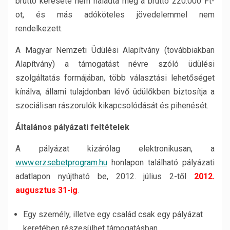
bruttó keresete nem haladta meg a bruttó 220.000 Ft-
ot, és más adóköteles jövedelemmel nem
rendelkezett.
A Magyar Nemzeti Üdülési Alapítvány (továbbiakban
Alapítvány) a támogatást névre szóló üdülési
szolgáltatás formájában, több választási lehetőséget
kínálva, állami tulajdonban lévő üdülőkben biztosítja a
szociálisan rászorulók kikapcsolódását és pihenését.
Általános pályázati feltételek
A pályázat kizárólag elektronikusan, a
www.erzsebetprogram.hu
honlapon található pályázati
adatlapon nyújtható be, 2012. július 2-től
2012.
augusztus 31-ig
.
Egy személy, illetve egy család csak egy pályázat
keretében részesülhet támogatásban.