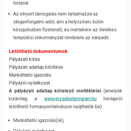
történik.
Az elnyert támogatás nem tartalmazza az
idegenforgalmi adót, ami a helyszínen, külön
készpénzben fizetendő, és mértékére az illetékes
települési önkormányzat rendelete az irányadó.
Letölthető dokumentumok
Pályázati kiírás
Pályázati adatlap kitöltése
Munkáltatói igazolás
Pályázói nyilatkozat
A pályázati adatlap kötelező mellékletei
(amelyek
kizárólag a
www.erzsebetprogram.hu
honlapról
letölthető formanyomtatványon nyújthatók be):
Munkáltatói igazolás(ok),