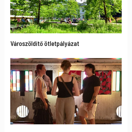
Városzöldítő ötletpályázat