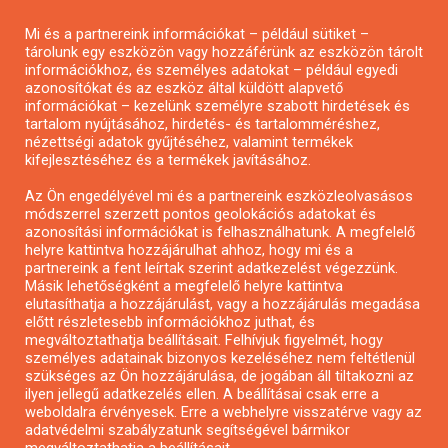
Pályázatírás magánszemélyeknek
Mi és a partnereink információkat – például sütiket –
Pályázatírás civil szervezeteknek
tárolunk egy eszközön vagy hozzáférünk az eszközön tárolt
Pályázatírás önkormányzatoknak
információkhoz, és személyes adatokat – például egyedi
azonosítókat és az eszköz által küldött alapvető
Pályázatfigyelés
információkat – kezelünk személyre szabott hirdetések és
Specifikus pályázatfigyelés vagy hírlevél
tartalom nyújtásához, hirdetés- és tartalomméréshez,
nézettségi adatok gyűjtéséhez, valamint termékek
kifejlesztéséhez és a termékek javításához.
PÁLYÁZATFIGYELŐ
Az Ön engedélyével mi és a partnereink eszközleolvasásos
módszerrel szerzett pontos geolokációs adatokat és
azonosítási információkat is felhasználhatunk. A megfelelő
helyre kattintva hozzájárulhat ahhoz, hogy mi és a
Pályázatok magánszemélyeknek
partnereink a fent leírtak szerint adatkezelést végezzünk.
Pályázatok civil szervezeteknek
Másik lehetőségként a megfelelő helyre kattintva
elutasíthatja a hozzájárulást, vagy a hozzájárulás megadása
Pályázatok vállalkozásoknak
előtt részletesebb információkhoz juthat, és
Önkormányzati pályázatok
megváltoztathatja beállításait. Felhívjuk figyelmét, hogy
személyes adatainak bizonyos kezeléséhez nem feltétlenül
Mezőgazdasági pályázatok
szükséges az Ön hozzájárulása, de jogában áll tiltakozni az
Falusi turizmus pályázatok
ilyen jellegű adatkezelés ellen. A beállításai csak erre a
weboldalra érvényesek. Erre a webhelyre visszatérve vagy az
Napelem pályázatok
adatvédelmi szabályzatunk segítségével bármikor
GINOP pályázatok