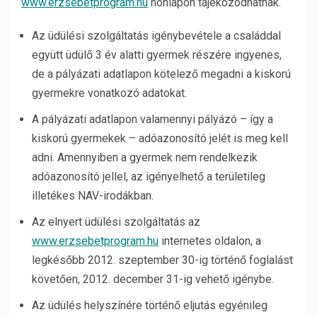
www.erzsebetprogram.hu
honlapon tájékozódhatnak.
Az üdülési szolgáltatás igénybevétele a családdal
együtt üdülő 3 év alatti gyermek részére ingyenes,
de a pályázati adatlapon kötelező megadni a kiskorú
gyermekre vonatkozó adatokat.
A pályázati adatlapon valamennyi pályázó – így a
kiskorú gyermekek – adóazonosító jelét is meg kell
adni. Amennyiben a gyermek nem rendelkezik
adóazonosító jellel, az igényelhető a területileg
illetékes NAV-irodákban.
Az elnyert üdülési szolgáltatás az
www.erzsebetprogram.hu
internetes oldalon, a
legkésőbb 2012. szeptember 30-ig történő foglalást
követően, 2012. december 31-ig vehető igénybe.
Az üdülés helyszínére történő eljutás egyénileg