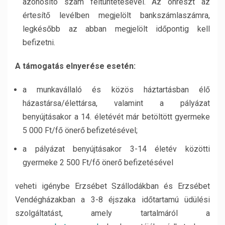
azonosító szám feltüntetésével. Az önrészt az
értesítő levélben megjelölt bankszámlaszámra,
legkésőbb az abban megjelölt időpontig kell
befizetni.
A támogatás elnyerése esetén:
a munkavállaló és közös háztartásban élő
házastársa/élettársa, valamint a pályázat
benyújtásakor a 14. életévét már betöltött gyermeke
5 000 Ft/fő önerő befizetésével;
a pályázat benyújtásakor 3-14 életév közötti
gyermeke 2 500 Ft/fő önerő befizetésével
veheti igénybe Erzsébet Szállodákban és Erzsébet
Vendégházakban a 3-8 éjszaka időtartamú üdülési
szolgáltatást, amely tartalmáról a