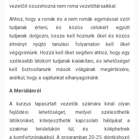
vezetőit összehozná nem roma vezetőtársaikkal.
Ahhoz, hogy a romák és a nem romák egymással szót
tudjanak érteni, és közös célokért együtt
tudjanak dolgozni, össze kell hoznunk őket és közös
élményt nyújtó tanulási folyamaton kell őket
végigvinnünk. Hozzá kell őket segíteni ahhoz, hogy egy
szélesebb látókört tudjanak kialakítani, és lehetőséget
kell biztosítanunk mások világának megértésére,
anélkül, hogy a sajátunkat elhanyagolnánk.
A Meridiánról
A kurzus tapasztalt vezetők számára kínál olyan
fejlődési lehetőséget, mellyel szélesíthetik
látókörüket, kiterjeszthetik kapcsolati hálójukat a
szakmai területükön túl, és kiléphetnek
a komfortzónájukból. A programban 20-25 döntéshozó