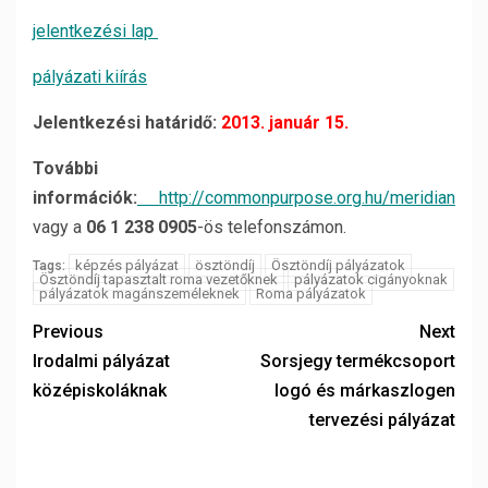
jelentkezési lap
pályázati kiírás
Jelentkezési határidő:
2013. január 15.
További
információk:
http://commonpurpose.org.hu/meridian
vagy a
06 1 238 0905
-ös telefonszámon.
képzés pályázat
ösztöndíj
Ösztöndíj pályázatok
Tags:
Ösztöndíj tapasztalt roma vezetőknek
pályázatok cigányoknak
pályázatok magánszeméleknek
Roma pályázatok
Previous
Next
Irodalmi pályázat
Sorsjegy termékcsoport
középiskoláknak
logó és márkaszlogen
tervezési pályázat