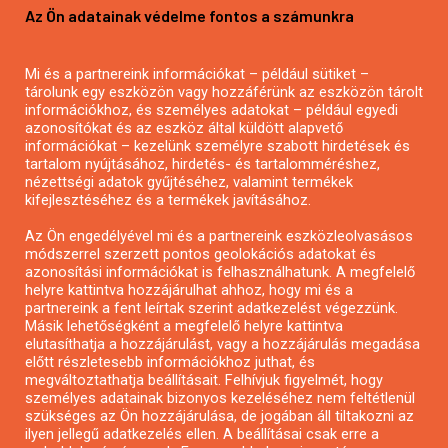
Az Ön adatainak védelme fontos a számunkra
Mezőgazdasági pályázatírás
Pályázatírás magánszemélyeknek
Mi és a partnereink információkat – például sütiket –
Pályázatírás civil szervezeteknek
tárolunk egy eszközön vagy hozzáférünk az eszközön tárolt
Pályázatírás önkormányzatoknak
információkhoz, és személyes adatokat – például egyedi
azonosítókat és az eszköz által küldött alapvető
Pályázatfigyelés
információkat – kezelünk személyre szabott hirdetések és
Specifikus pályázatfigyelés vagy hírlevél
tartalom nyújtásához, hirdetés- és tartalomméréshez,
nézettségi adatok gyűjtéséhez, valamint termékek
kifejlesztéséhez és a termékek javításához.
PÁLYÁZATFIGYELŐ
Az Ön engedélyével mi és a partnereink eszközleolvasásos
módszerrel szerzett pontos geolokációs adatokat és
azonosítási információkat is felhasználhatunk. A megfelelő
helyre kattintva hozzájárulhat ahhoz, hogy mi és a
Pályázatok magánszemélyeknek
partnereink a fent leírtak szerint adatkezelést végezzünk.
Pályázatok civil szervezeteknek
Másik lehetőségként a megfelelő helyre kattintva
elutasíthatja a hozzájárulást, vagy a hozzájárulás megadása
Pályázatok vállalkozásoknak
előtt részletesebb információkhoz juthat, és
Önkormányzati pályázatok
megváltoztathatja beállításait. Felhívjuk figyelmét, hogy
személyes adatainak bizonyos kezeléséhez nem feltétlenül
Mezőgazdasági pályázatok
szükséges az Ön hozzájárulása, de jogában áll tiltakozni az
Falusi turizmus pályázatok
ilyen jellegű adatkezelés ellen. A beállításai csak erre a