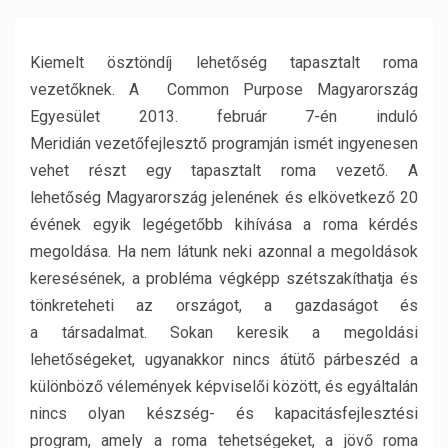
Kiemelt ösztöndíj lehetőség tapasztalt roma
vezetőknek. A Common Purpose Magyarország
Egyesület 2013. február 7-én induló
Meridián vezetőfejlesztő programján ismét ingyenesen
vehet részt egy tapasztalt roma vezető. A
lehetőség Magyarország jelenének és elkövetkező 20
évének egyik legégetőbb kihívása a roma kérdés
megoldása. Ha nem látunk neki azonnal a megoldások
keresésének, a probléma végképp szétszakíthatja és
tönkreteheti az országot, a gazdaságot és
a társadalmat. Sokan keresik a megoldási
lehetőségeket, ugyanakkor nincs átütő párbeszéd a
különböző vélemények képviselői között, és egyáltalán
nincs olyan készség- és kapacitásfejlesztési
program, amely a roma tehetségeket, a jövő roma