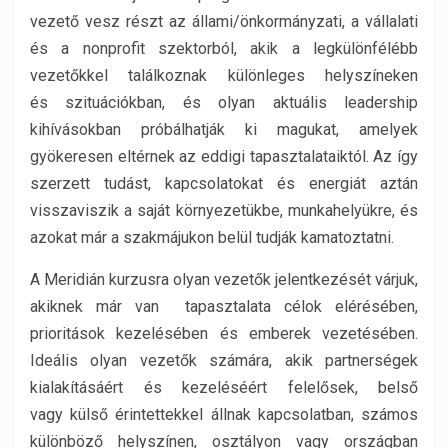
vezető vesz részt az állami/önkormányzati, a vállalati
és a nonprofit szektorból, akik a legkülönfélébb
vezetőkkel találkoznak különleges helyszíneken
és szituációkban, és olyan aktuális leadership
kihívásokban próbálhatják ki magukat, amelyek
gyökeresen eltérnek az eddigi tapasztalataiktól. Az így
szerzett tudást, kapcsolatokat és energiát aztán
visszaviszik a saját környezetükbe, munkahelyükre, és
azokat már a szakmájukon belül tudják kamatoztatni.
A Meridián kurzusra olyan vezetők jelentkezését várjuk,
akiknek már van tapasztalata célok elérésében,
prioritások kezelésében és emberek vezetésében.
Ideális olyan vezetők számára, akik partnerségek
kialakításáért és kezeléséért felelősek, belső
vagy külső érintettekkel állnak kapcsolatban, számos
különböző helyszínen, osztályon vagy országban