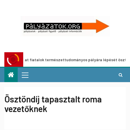
lyázat fiatalok természettudományos pályára lépését ösztönző, meg
Ösztöndíj tapasztalt roma
vezetőknek