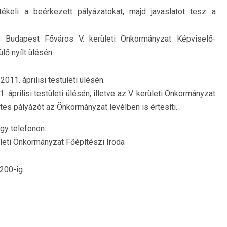
ékeli a beérkezett pályázatokat, majd javaslatot tesz a
s Budapest Főváros V. kerületi Önkormányzat Képviselő-
lő nyílt ülésén.
011. áprilisi testületi ülésén.
 áprilisi testületi ülésén, illetve az V. kerületi Önkormányzat
rtes pályázót az Önkormányzat levélben is értesíti.
y telefonon:
leti Önkormányzat Főépítészi Iroda
1200-ig