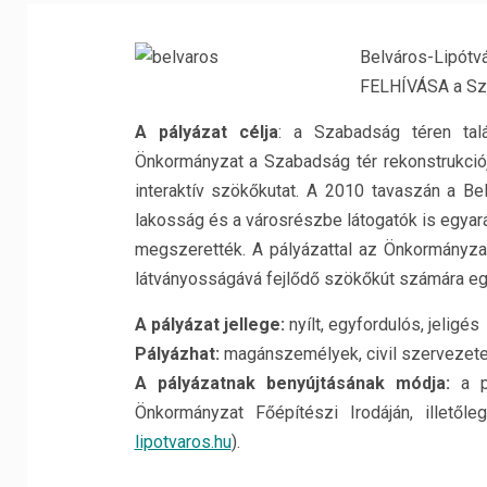
Belváros-Lipótv
FELHÍVÁSA a Szab
A pályázat célja
: a Szabadság téren talá
Önkormányzat a Szabadság tér rekonstrukciójá
interaktív szökőkutat. A 2010 tavaszán a Be
lakosság és a városrészbe látogatók is egyar
megszerették. A pályázattal az Önkormányza
látványosságává fejlődő szökőkút számára egy 
A pályázat jellege:
nyílt, egyfordulós, jeligés
Pályázhat:
magánszemélyek, civil szervezet
A pályázatnak benyújtásának módja:
a pá
Önkormányzat Főépítészi Irodáján, illetőle
lipotvaros.hu
).