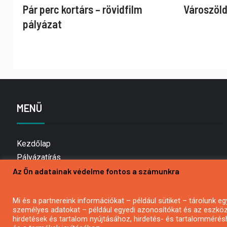
Pár perc kortárs – rövidfilm
Városzöld
pályázat
MENÜ
Kezdőlap
Pályázatírás
Az Ön adatainak védelme fontos a számunkra
Bemutatkozás
Médiaajánlat
Hírlevél feliratkozás
Mi és a partnereink információkat – például sütiket – tárolunk
személyes adatokat – például egyedi azonosítókat és az eszköz 
Impresszum
hirdetések és tartalom nyújtásához, hirdetés- és tartalommérés
Kapcsolat