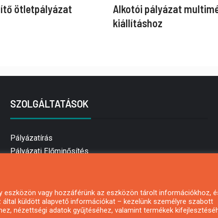
ítő ötletpályázat
Alkotói pályázat multim
kiállításhoz
SZOLGÁLTATÁSOK
Pályázatírás
Pályázati Előminősítés
Pályázati tanácsadás
Pályázatírás vállalkozásoknak
Mezőgazdasági pályázatírás
 egy eszközön vagy hozzáférünk az eszközön tárolt információkhoz, é
által küldött alapvető információkat – kezelünk személyre szabott
Pályázatírás magánszemélyeknek
hez, nézettségi adatok gyűjtéséhez, valamint termékek kifejlesztésé
Pályázatírás civil szervezeteknek