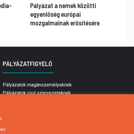
édia-
Pályázat a nemek közötti
egyenlőség európai
mozgalmainak erősítésére
PÁLYÁZATFIGYELŐ
Pályázatok magánszemélyeknek
Pályázatok civil szervezeteknek
Pályázatok vállalkozásoknak
Önkormányzati pályázatok
Mezőgazdasági pályázatok
s
Falusi turizmus pályázatok
hez
Napelem pályázatok