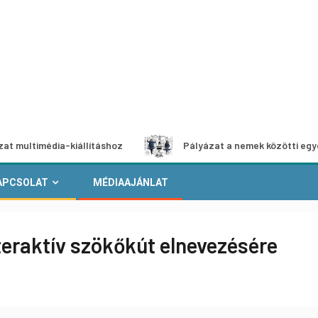
édia-kiállításhoz
Pályázat a nemek közötti egyenlőség eu
APCSOLAT
MÉDIAAJÁNLAT
teraktív szökőkút elnevezésére