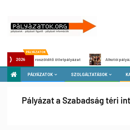
PÁLYÁZATOK
Városzöldítő ötletpályázat
Alkotói pályázat multim
2026
PÁLYÁZATOK
SZOLGÁLTATÁSOK
K
Pályázat a Szabadság téri in