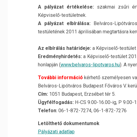
A pályázat értékelése:
szakmai zsűri ért
Képviselő-testületnek.
A pályázat elbírálása:
Belváros-Lipótváro
testületének 2011 áprilisában megtartásra kerü
Az elbírálás határideje:
a Képviselő-testület 2
Eredményhirdetés:
a Képviselő-testület 2011.
honlapján (
www.belvaros-lipotvaros.hu
). A nye
További információ
kérhető személyesen vag
Belváros-Lipótváros Budapest Főváros V. kerü
Cím:
1051 Budapest, Erzsébet tér 5.
Ügyfélfogadás:
H-CS 9.00-16.00-ig, P 9.00-
Telefon
: 06-1-872-7274, 06-1-872-7276
Letölthető dokumentumok
Pályázati adatlap