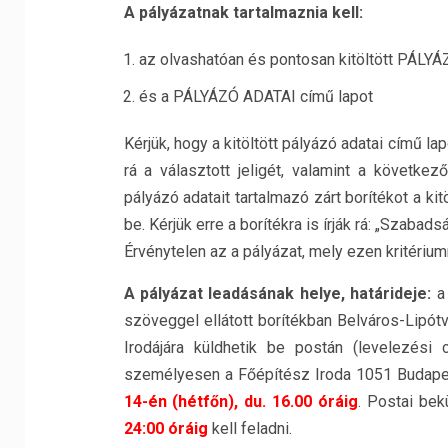
A pályázatnak tartalmaznia kell:
az olvashatóan és pontosan kitöltött PÁL
és a PÁLYÁZÓ ADATAI című lapot
Kérjük, hogy a kitöltött pályázó adatai című lap
rá a választott jeligét, valamint a követke
pályázó adatait tartalmazó zárt borítékot a ki
be. Kérjük erre a borítékra is írják rá: „Szabad
Érvénytelen az a pályázat, mely ezen kritérium
A pályázat leadásának helye, határideje:
a 
szöveggel ellátott borítékban Belváros-Lipót
Irodájára küldhetik be postán (levelezési 
személyesen a Főépítész Iroda 1051 Budapest
14-én (hétfőn), du. 16.00 óráig
. Postai be
24:00 óráig
kell feladni.