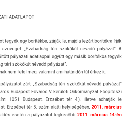
YÁZATI ADATLAPOT
ot tegyék egy borítékba, zárják le, majd a lezárt borítékra írják
ző szöveget: „Szabadság téri szökőkút névadó pályázat”. A
töltött pályázati adatlappal együtt egy másik borítékba tegyék
ság téri szökőkút névadó pályázat”.
nak nem felel meg, valamint ami határidőn túl érkezik.
pályázatot zárt, „Szabadság téri szökőkút névadó pályázat”
város Budapest Főváros V. kerületi Önkormányzat Főépítészi
cím: 1051 Budapest, Erzsébet tér 4.), illetve adhatják le
, Erzsébet tér 5. szám alatti helyiségében,
2011. március
küldés esetén a pályázatot legkésőbb
2011. március 14-én