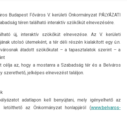
áros Budapest Főváros V. kerületi Önkormányzat PÁLYÁZATI
adság téren található interaktív szökőkút elnevezésére.
lható új, interaktív szökőkút elnevezése. Az V. kerületi
nak utolsó ütemeként, a tér déli részén kialakított egy ú.n.
lvárosnak átadott szökőkutat – a tapasztalatok szerint – a
ánt
t célja az, hogy a mostanra a Szabadság tér és a Belváros
szerethető, jelképes elnevezést találjon.
ek
lyázatot adatlapon kell benyújtani, mely igényelhető az
g letölthető az Önkormányzat honlapjáról (
www.belvaros-