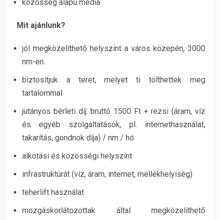
közösség alapú média
Mit ajánlunk?
jól megközelíthető helyszínt a város közepén, 3000
nm-en.
biztosítjuk a teret, melyet ti tölthettek meg
tartalommal
jutányos bérleti díj: bruttó 1500 Ft + rezsi (áram, víz
és egyéb szolgáltatások, pl. internethasználat,
takarítás, gondnok díja) / nm / hó
alkotási és közösségi helyszínt
infrastruktúrát (víz, áram, internet, mellékhelyiség)
teherlift használat
mozgáskorlátozottak által megközelíthető