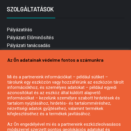
SZOLGÁLTATÁSOK
Pályázatírás
Pályázati Előminősítés
Pályázati tanácsadás
Pályázatírás vállalkozásoknak
Az Ön adatainak védelme fontos a számunkra
Mezőgazdasági pályázatírás
Pályázatírás magánszemélyeknek
Mi és a partnereink információkat – például sütiket –
Pályázatírás civil szervezeteknek
tárolunk egy eszközön vagy hozzáférünk az eszközön tárolt
Pályázatírás önkormányzatoknak
információkhoz, és személyes adatokat – például egyedi
azonosítókat és az eszköz által küldött alapvető
Pályázatfigyelés
információkat – kezelünk személyre szabott hirdetések és
Specifikus pályázatfigyelés vagy hírlevél
tartalom nyújtásához, hirdetés- és tartalomméréshez,
nézettségi adatok gyűjtéséhez, valamint termékek
kifejlesztéséhez és a termékek javításához.
PÁLYÁZATFIGYELŐ
Az Ön engedélyével mi és a partnereink eszközleolvasásos
módszerrel szerzett pontos geolokációs adatokat és