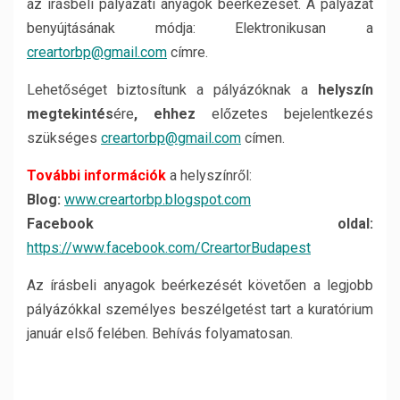
az írásbeli pályázati anyagok beérkezését. A pályázat
benyújtásának módja: Elektronikusan a
creartorbp@gmail.com
címre.
Lehetőséget biztosítunk a pályázóknak a
helyszín
megtekintés
ére
, ehhez
előzetes bejelentkezés
szükséges
creartorbp@gmail.com
címen.
További információk
a helyszínről:
Blog:
www.creartorbp.blogspot.com
Facebook oldal:
https://www.facebook.com/CreartorBudapest
Az írásbeli anyagok beérkezését követően a legjobb
pályázókkal személyes beszélgetést tart a kuratórium
január első felében. Behívás folyamatosan.