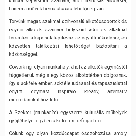
kultúra képviselői számára, ahol nemcsak alkotásra,
hanem a művek bemutatására lehetőség van.
Tervünk magas szakmai színvonalú alkotócsoportok és
egyéni alkotók számára helyszínt adni és alkalmat
teremteni a kapcsolatépítésre, az együttműködésre, és
közvetlen találkozási lehetőséget biztosítani a
közönséggel.
Coworking: olyan munkahely, ahol az alkotók egymástól
függetlenül, mégis egy közös alkotótérben dolgoznak,
így a sokféle ember, sokféle tudással és tapasztalattal
együtt egymást inspiráló kreatív, alternatív
megoldásokat hoz létre.
A Szektor (munkacím) egyszerre kulturális műhelyek
gyűjtőhelye, egyben alkotó- és befogadótér.
Célunk egy olyan kezdőcsapat összehozása, amely