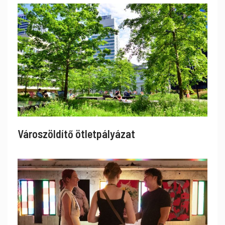
Városzöldítő ötletpályázat